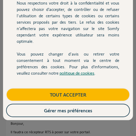
Nous respectons votre droit à la confidentialité et vous
Chauffage
mon portail avec la même télécommande keygo.
pouvez choisir d’accepter, de contrôler ou de refuser
l'utilisation de certains types de cookies ou certains
j'ai essayé quelques manipulation sur le moteur et je n'y parviens pas.
services proposés par des tiers. Le refus des cookies
Autres produits
Existe-t-il un kit chez somfy pour piloter une autre marque de
n’affectera pas votre navigation sur le site Somfy
moteur de portail ?
cependant votre expérience utilisateur sera moins
merci
optimale.
Merci,
Vous pouvez changer d'avis ou retirer votre
Devis avec un pro
consentement à tout moment via le centre de
Christophe P.
préférences des cookies. Pour plus d’informations,
il y a environ 3 ans
veuillez consulter notre
politique de cookies
.
Contact
Participer au fil de discussion
Boutique
TOUT ACCEPTER
Réponses
Gérer mes préférences
Bonjour,
Il faudra ce récepteur RTS à poser sur votre portail.