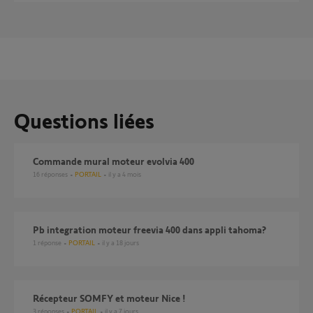
Questions liées
Commande mural moteur evolvia 400
16
réponses
PORTAIL
il y a 4 mois
pb integration moteur freevia 400 dans appli tahoma?
1
réponse
PORTAIL
il y a 18 jours
Récepteur SOMFY et moteur Nice !
3
réponses
PORTAIL
il y a 7 jours