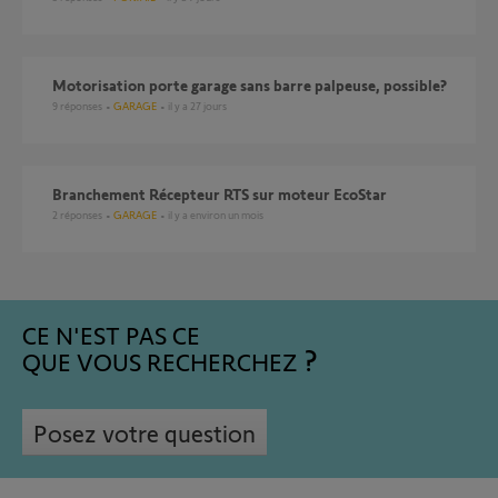
Motorisation porte garage sans barre palpeuse, possible?
9
réponses
GARAGE
il y a 27 jours
Branchement Récepteur RTS sur moteur EcoStar
2
réponses
GARAGE
il y a environ un mois
CE N'EST PAS CE
QUE VOUS RECHERCHEZ
Posez votre question