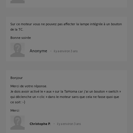
Sur ce moteur vous ne pouvez pas affecter la lampe intégrée à un bouton
de la TC.
Bonne soirée
Anonyme
il y a environ 3 ans
Bonjour
Merci de votre réponse.
Je dois avoir activé le « aux » sur la TaHoma car j’ai un bouton « switch »
qui déclenche un « clic » dans le moteur sans que cela ne fasse quoi que
ce soit :-)
Merci
Christophe P.
il y a environ 3 ans