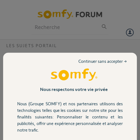
Particuliers
Professionnels
Forum
LES SUJETS PORTAIL
Volet
Télécommande Garage sur ancien moteur
Continuer sans accepter →
C400
Portail
Bonjour,
JE viens de faire poser une porte de garage motorisé Somfy avec la
Garage
Nous respectons votre vie privée
télécomande Keygo.
Nous (Groupe SOMFY) et nos partenaires utilisons des
J'ai un portail motorisé Siminor C400 qui posséde aussi un
Sécurité
technologies telles que les cookies sur notre site pour les
télécommande.
finalités suivantes: Personnaliser le contenu et les
Jusqu'à présent je pilotais mon portail et ma porte de garage avec la
publicités, offrir une expérience personnalisée et analyser
Domotique
même télécommande.
notre trafic.
Comment aujourd'hui puis-je commander ma porte de garage et