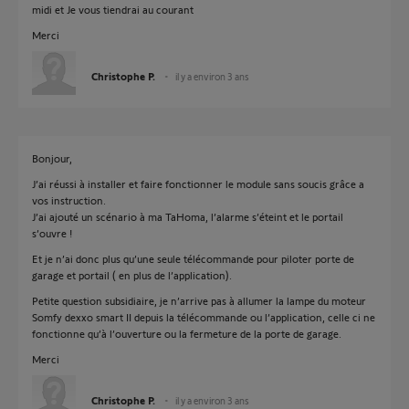
midi et Je vous tiendrai au courant
Merci
Christophe P.
il y a environ 3 ans
Bonjour,
J’ai réussi à installer et faire fonctionner le module sans soucis grâce a
vos instruction.
J’ai ajouté un scénario à ma TaHoma, l’alarme s’éteint et le portail
s’ouvre !
Et je n’ai donc plus qu’une seule télécommande pour piloter porte de
garage et portail ( en plus de l’application).
Petite question subsidiaire, je n’arrive pas à allumer la lampe du moteur
Somfy dexxo smart II depuis la télécommande ou l’application, celle ci ne
fonctionne qu’à l’ouverture ou la fermeture de la porte de garage.
Merci
Christophe P.
il y a environ 3 ans