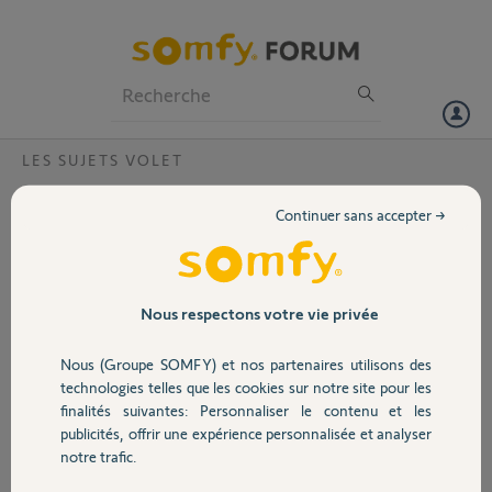
Particuliers
Professionnels
Forum
LES SUJETS VOLET
Volet
copie Smoove Origin io sur Keygo Io
Continuer sans accepter →
Bonjour, comment puis-je copier la télécommande Smoove Origin Io
Portail
qui commande mon volet d'entrée sur une télécommande Keygo io.
J'ai dû réinitialiser ma télécommande Smoove Origin io et je ne sais
plus comment appairer les 2 télécommandes. Merciiiiiii
Garage
Nous respectons votre vie privée
Merci,
Nous (Groupe SOMFY) et nos partenaires utilisons des
Sécurité
technologies telles que les cookies sur notre site pour les
Jillian C.
finalités suivantes: Personnaliser le contenu et les
il y a environ 3 ans
publicités, offrir une expérience personnalisée et analyser
Domotique
Participer au fil de discussion
notre trafic.