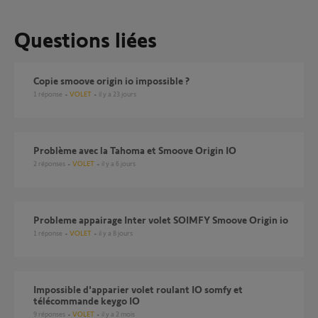
Questions liées
copie smoove origin io impossible ?
1
réponse
VOLET
il y a 23 jours
Problème avec la Tahoma et Smoove Origin IO
2
réponses
VOLET
il y a 6 jours
probleme appairage Inter volet SOIMFY Smoove Origin io
1
réponse
VOLET
il y a 8 jours
Impossible d'apparier volet roulant IO somfy et
télécommande keygo IO
9
réponses
VOLET
il y a 2 mois