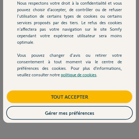
Nous respectons votre droit à la confidentialité et vous
Chauffage
pouvez choisir d’accepter, de contrôler ou de refuser
Réponses
l'utilisation de certains types de cookies ou certains
services proposés par des tiers. Le refus des cookies
Autres produits
n’affectera pas votre navigation sur le site Somfy
Bonjour Jillian,
cependant votre expérience utilisateur sera moins
optimale.
Vous ne pouvez pas copier une smoove IO avec une Keygo IO.
La fonction "copier/coller" n'est disponible que d'une Keygo IO à une
Vous pouvez changer d'avis ou retirer votre
autre.
Devis avec un pro
consentement à tout moment via le centre de
Je vous invite donc à réaliser la procédure d'appairage d'une
préférences des cookies. Pour plus d’informations,
télécommande sur un volet roulant classique.
veuillez consulter notre
politique de cookies
.
Contact
Bonne journée,
Quentin B.
il y a environ 3 ans
Boutique
TOUT ACCEPTER
Gérer mes préférences