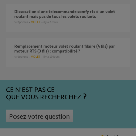
dissocation d une telecommande somfy rts d un volet
roulant mais pas de tous les volets roulants
5
réponses
VOLET
il y a 2 mois
Remplacement moteur volet roulant filaire (4 fils) par
moteur RTS (3 fils) : compatibilité ?
4
réponses
VOLET
il y a 10 jours
CE N'EST PAS CE
QUE VOUS RECHERCHEZ
Posez votre question