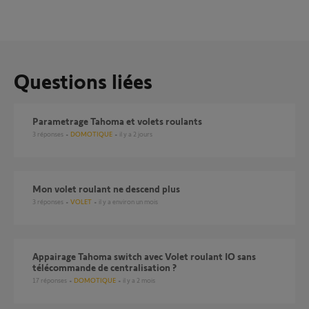
Questions liées
Parametrage Tahoma et volets roulants
3
réponses
DOMOTIQUE
il y a 2 jours
mon volet roulant ne descend plus
3
réponses
VOLET
il y a environ un mois
Appairage Tahoma switch avec Volet roulant IO sans
télécommande de centralisation ?
17
réponses
DOMOTIQUE
il y a 2 mois