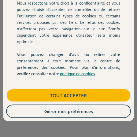
Nous respectons votre droit à la confidentialité et vous
Chauffage
pouvez choisir d’accepter, de contrôler ou de refuser
l'utilisation de certains types de cookies ou certains
YH C.
il y a environ 3 ans
services proposés par des tiers. Le refus des cookies
Autres produits
n’affectera pas votre navigation sur le site Somfy
Participer au fil de discussion
cependant votre expérience utilisateur sera moins
optimale.
Réponses
Vous pouvez changer d'avis ou retirer votre
Devis avec un pro
consentement à tout moment via le centre de
préférences des cookies. Pour plus d’informations,
veuillez consulter notre
politique de cookies
.
Bonjour YH,
Contact
On voit qu'une lamelle semble se bloquer, peut-etre que cette dernière à
un petit peu gonflée avec la chaleur. Je vous invite à vérifier ce point.
Boutique
TOUT ACCEPTER
Bonne journée,
Gérer mes préférences
Quentin B.
il y a environ 3 ans