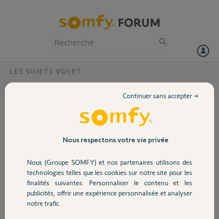
Particuliers
Professionnels
Forum
LES SUJETS VOLET
Volet
Volet roulant qui fait « clac » en montant
Continuer sans accepter →
Bonjour,
Portail
Mon volet roulant fait « clac » lors de la montée mais il
monte normalement. La descente du volet se fait sans
aucun clac. Le bruit « clac » se produit une seule fois à chaque montée
Garage
Nous respectons votre vie privée
et au meme niveau de montée. A noter que le clac se produit en
montée que quand le volet était totalement fermé. Si c’est une
Nous (Groupe SOMFY) et nos partenaires utilisons des
reprise sur un volet ouvert en dessous du niveau du clac, la remontée
Sécurité
technologies telles que les cookies sur notre site pour les
ne produit pas de « clac ».
finalités suivantes: Personnaliser le contenu et les
publicités, offrir une expérience personnalisée et analyser
Merci,
Domotique
notre trafic.