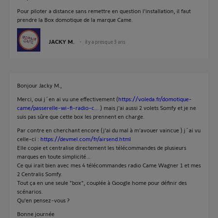
Pour piloter a distance sans remettre en question l'installation, il faut
prendre la Box domotique de la marque Came.
JACKY M.
il y a presque 3 ans
Bonjour Jacky M.,
Merci, oui j´en ai vu une effectivement (
https://voleda.fr/domotique-
came/passerelle-wi-fi-radio-c...
) mais j'ai aussi 2 volets Somfy et je ne
suis pas sûre que cette box les prennent en charge.
Par contre en cherchant encore (j'ai du mal à m'avouer vaincue ) j´ai vu
celle-ci :
https://devmel.com/fr/airsend.html
Elle copie et centralise directement les télécommandes de plusieurs
marques en toute simplicité...
Ce qui irait bien avec mes 4 télécommandes radio Came Wagner 1 et mes
2 Centralis Somfy.
Tout ça en une seule "box", couplée à Google home pour définir des
scénarios.
Qu'en pensez-vous ?
Bonne journée