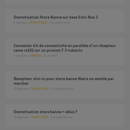
Domotisation Store Banne sur base Eolis Box 2
6
réponses
DOMOTIQUE
il y a plus d'un an
Connecter kit de connectivité en parallèle d'un récepteur
came re232 sur un procom 7.3 tubauto
4
réponses
GARAGE
il y a 9 mois
Recepteur slim io pour store banne filaire ne semble par
marcher
23
réponses
DOMOTIQUE
il y a environ 4 ans
Domotisation store banne + vélux ?
25
réponses
DOMOTIQUE
il y a plus de 4 ans