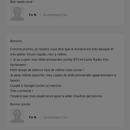
Bon week-end !
Fa N.
il y a presque 3 ans
Bonsoir,
Comme promis, je reviens vous dire que la Airsend est très basique et
très petite. Envoi rapide, rien à redire.
J´ai pu copier mes télécommandes somfy RTS et Came Radio très
facilement.
Petit temps de latence tout de même mais nickel !
Je peux même exporter mes copies de télécommandes apparemment si
besoin.
Couplé à Google home ça marche.
Très contente !
J'espère que mon expérience pourra aider d'autres personnes
Bonne soirée.
Fa N.
il y a presque 3 ans