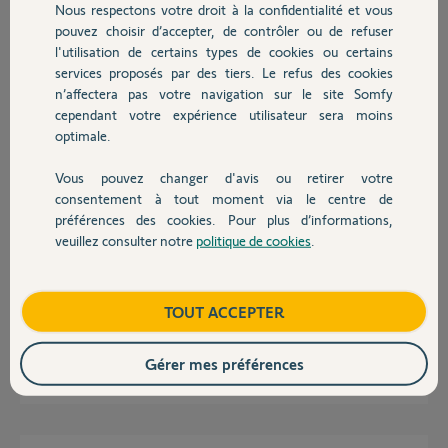
Nous respectons votre droit à la confidentialité et vous
Chauffage
Merci pour votre aide ! Car je ne trouve pas, et je
pouvez choisir d’accepter, de contrôler ou de refuser
galère...
l'utilisation de certains types de cookies ou certains
services proposés par des tiers. Le refus des cookies
Autres produits
Fa N.
n’affectera pas votre navigation sur le site Somfy
il y a presque 3 ans
cependant votre expérience utilisateur sera moins
Participer au fil de discussion
optimale.
Vous pouvez changer d'avis ou retirer votre
Devis avec un pro
consentement à tout moment via le centre de
Réponses
préférences des cookies. Pour plus d’informations,
veuillez consulter notre
politique de cookies
.
Contact
Le 433.92MHz et Came, ne sont pas en RTS.
Aucune solution de domotisation.
Boutique
TOUT ACCEPTER
Bonne journée
Gérer mes préférences
Anonyme
il y a presque 3 ans