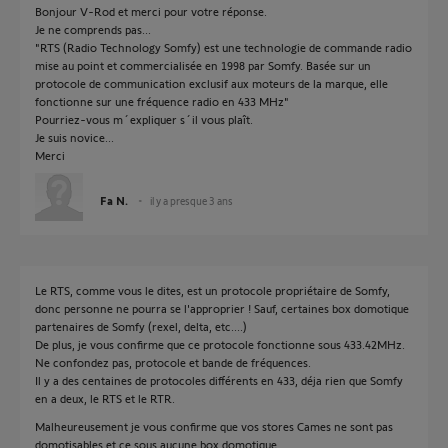
Bonjour V-Rod et merci pour votre réponse.
Je ne comprends pas...
"RTS (Radio Technology Somfy) est une technologie de commande radio
mise au point et commercialisée en 1998 par Somfy. Basée sur un
protocole de communication exclusif aux moteurs de la marque, elle
fonctionne sur une fréquence radio en 433 MHz"
Pourriez-vous m´expliquer s´il vous plaît.
Je suis novice...
Merci
Fa N.
il y a presque 3 ans
Le RTS, comme vous le dites, est un protocole propriétaire de Somfy,
donc personne ne pourra se l'approprier ! Sauf, certaines box domotique
partenaires de Somfy (rexel, delta, etc....)
De plus, je vous confirme que ce protocole fonctionne sous 433.42MHz.
Ne confondez pas, protocole et bande de fréquences.
Il y a des centaines de protocoles différents en 433, déja rien que Somfy
en a deux, le RTS et le RTR.
Malheureusement je vous confirme que vos stores Cames ne sont pas
domotisables et ce sous aucune box domotique.