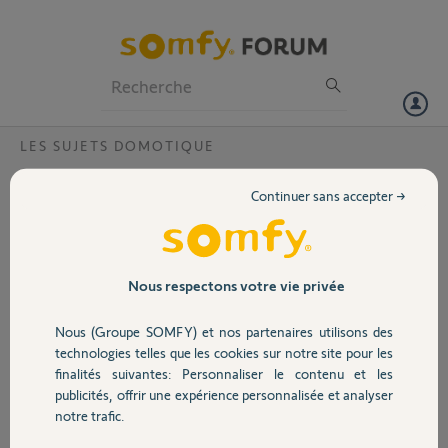
Particuliers
Professionnels
Forum
LES SUJETS DOMOTIQUE
Volet
Domotiser stores rts Came
Continuer sans accepter →
Bonjour,
Portail
J´ai acheté une maison avec 4 stores
électriques.
Garage
Nous respectons votre vie privée
Chaque store a sa propre télécommande
WAGNER 1 de la marque Came, en RTS 433,92
Nous (Groupe SOMFY) et nos partenaires utilisons des
MHZ. (Cf photo en pièce jointe).
Sécurité
technologies telles que les cookies sur notre site pour les
J'aimerai pouvoir les domotiser.
finalités suivantes: Personnaliser le contenu et les
Existe-t-il chez Somfy une box compatible pour
publicités, offrir une expérience personnalisée et analyser
Domotique
moi ? Ou une adaptation, sans avoir à changer
notre trafic.
les moteurs car cela risque d'être très onéreux.