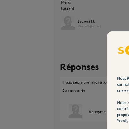
Merci,
Laurent
Laurent M.
il y a presque 3 ans
Réponses
Nous (
Il vous faudra une Tahoma pour associer le 
sur not
une exp
Bonne journée
Nous r
contrô
Anonyme
il y a presque
propos
Somfy 