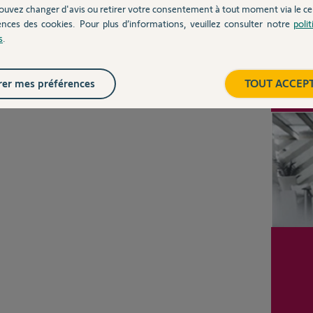
ouvez changer d'avis ou retirer votre consentement à tout moment via le ce
ences des cookies. Pour plus d’informations, veuillez consulter notre
poli
s
.
Posez votre question
CHEZ
Inter
er mes préférences
TOUT ACCEP