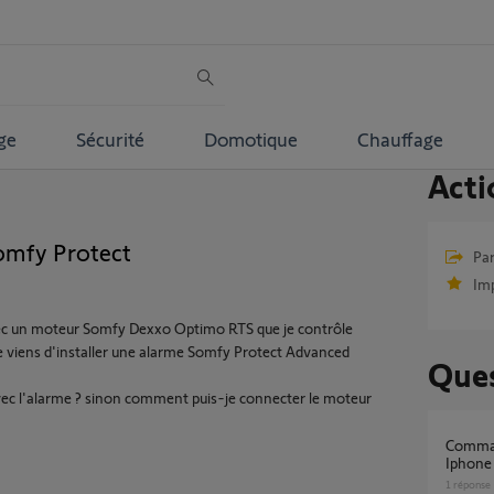
ge
Sécurité
Domotique
Chauffage
Acti
omfy Protect
Par
Im
avec un moteur Somfy Dexxo Optimo RTS que je contrôle
e viens d'installer une alarme Somfy Protect Advanced
Ques
avec l'alarme ? sinon comment puis-je connecter le moteur
Commande Dexxo Optimo RTS avec appli
Iphone
1
réponse