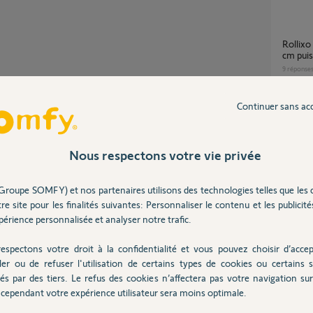
Rollixo Optimo RTS : montée OK, descente 1
cm puis
9
réponse
Partager cette question
Continuer sans ac
Dexxo 
Participer au fil de discussion
1
réponse
Nous respectons votre vie privée
Programmation d'une nouvelle
Groupe SOMFY) et nos partenaires utilisons des technologies telles que les 
téléco
moteur à une alarme.
re site pour les finalités suivantes: Personnaliser le contenu et les publicités
Optimo
s'effac
érience personnalisée et analyser notre trafic.
7
réponse
espectons votre droit à la confidentialité et vous pouvez choisir d’accep
ler ou de refuser l'utilisation de certains types de cookies ou certains s
 3 ans
és par des tiers. Le refus des cookies n’affectera pas votre navigation sur 
Cherche Référence télécommande pour
Dexxo 
cependant votre expérience utilisateur sera moins optimale.
5
réponse