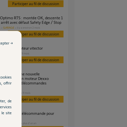
Participer au fil de discussion
 arrêt avec défaut Safety Edge / Stop
GARAGE
il y a environ 2 mois
s
Participer au fil de discussion
cepter →
optimo et capteur vitector
GARAGE
il y a 9 mois
Participer au fil de discussion
cookies
mmande sur un moteur Dexxo
, offrir
, toutes les télécommandes
ent?
GARAGE
il y a 9 mois
s
Participer au fil de discussion
ter, de
ervices
le site
Optimo RTS
GARAGE
il y a plus d'un an
s