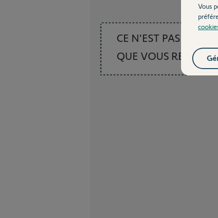
Vous p
préfér
cookie
CE N'EST PAS CE
QUE VOUS RECHER
Gér