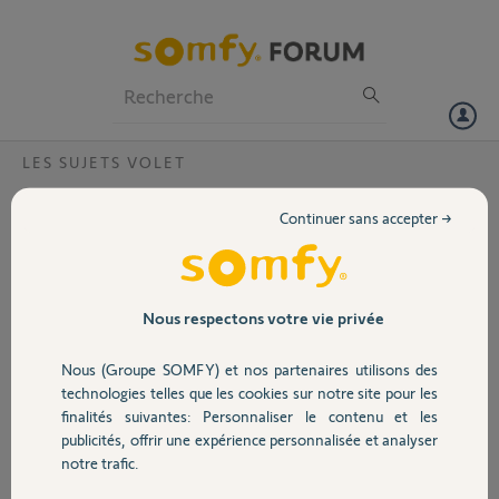
Particuliers
Professionnels
Forum
LES SUJETS VOLET
Volet
Remplacement volet pictor 9/16 170w
Continuer sans accepter →
Bonjour,
Portail
Nouvellement inscrit sur le forum,
je cherche un moteur ou un kit de
remplacement pour un moteur de
Garage
Nous respectons votre vie privée
volet roulant Pictour 6/16 en 170w.
Que faut il verifier, dans le cas d'un
Nous (Groupe SOMFY) et nos partenaires utilisons des
éventuel kit de conversion?
Sécurité
technologies telles que les cookies sur notre site pour les
Merci de votre aide
finalités suivantes: Personnaliser le contenu et les
publicités, offrir une expérience personnalisée et analyser
Merci,
Domotique
notre trafic.