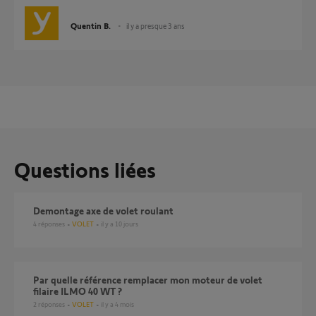
Quentin B.
il y a presque 3 ans
Questions liées
Demontage axe de volet roulant
4
réponses
VOLET
il y a 10 jours
Par quelle référence remplacer mon moteur de volet
filaire ILMO 40 WT ?
2
réponses
VOLET
il y a 4 mois