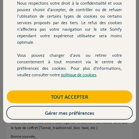
Nous respectons votre droit à la confidentialité et vous
Chauffage
pouvez choisir d’accepter, de contrôler ou de refuser
l'utilisation de certains types de cookies ou certains
services proposés par des tiers. Le refus des cookies
Autres produits
n’affectera pas votre navigation sur le site Somfy
cependant votre expérience utilisateur sera moins
optimale.
Cyril M.
il y a presque 3 ans
Vous pouvez changer d'avis ou retirer votre
Devis avec un pro
consentement à tout moment via le centre de
Participer au fil de discussion
préférences des cookies. Pour plus d’informations,
veuillez consulter notre
politique de cookies
.
Contact
Réponses
Boutique
TOUT ACCEPTER
Bonjour Cyril,
Gérer mes préférences
Pour connaitre la compatibilité d'un kit de remplacement à la place de
votre PICTOR, il faut avant tout regarder le diamètre du moteur ainsi que
le type de coffret (Tunnel, traditionnel, bloc-baie, etc.)
Bonne journée,