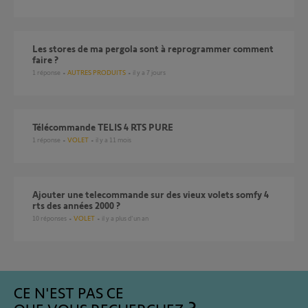
les stores de ma pergola sont à reprogrammer comment
faire ?
1
réponse
AUTRES PRODUITS
il y a 7 jours
Télécommande TELIS 4 RTS PURE
1
réponse
VOLET
il y a 11 mois
Ajouter une telecommande sur des vieux volets somfy 4
rts des années 2000 ?
10
réponses
VOLET
il y a plus d'un an
CE N'EST PAS CE