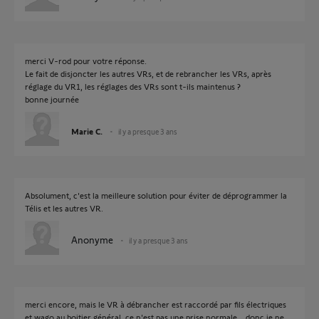
merci V-rod pour votre réponse.
Le fait de disjoncter les autres VRs, et de rebrancher les VRs, après
réglage du VR1, les réglages des VRs sont t-ils maintenus ?
bonne journée
Marie C.
il y a presque 3 ans
Absolument, c'est la meilleure solution pour éviter de déprogrammer la
Télis et les autres VR.
Anonyme
il y a presque 3 ans
merci encore, mais le VR à débrancher est raccordé par fils électriques
et wago au boitier général, ce n'est pas une prise normale ...donc je ne