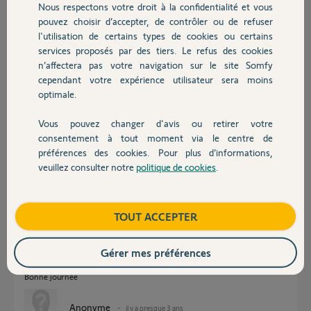
Nous respectons votre droit à la confidentialité et vous
Chauffage
2) A savoir que VR1 et VR2 sont indépendants électriquement, je
pouvez choisir d’accepter, de contrôler ou de refuser
pourrai aussi débrancher VR2 . Mais ensuite que faut -il faire pour
l'utilisation de certains types de cookies ou certains
associer à nouveau à VR1 ?
services proposés par des tiers. Le refus des cookies
Autres produits
n’affectera pas votre navigation sur le site Somfy
Merci pour votre aide dans ce casse tête.
cependant votre expérience utilisateur sera moins
optimale.
Marie C.
il y a presque 3 ans
Vous pouvez changer d'avis ou retirer votre
Participer au fil de discussion
Devis avec un pro
consentement à tout moment via le centre de
préférences des cookies. Pour plus d’informations,
veuillez consulter notre
politique de cookies
.
Contact
Réponses
Boutique
TOUT ACCEPTER
Il suffira de débrancher le VR à régler et de le raccorder provisoirement
à une prise murale via une rallonge.
Gérer mes préférences
Il va sans dire de baisser le disjoncteur de la ligne dédiée aux VR.
Bonne journée
Anonyme
il y a presque 3 ans