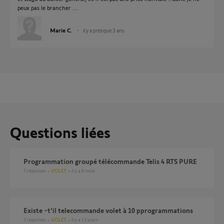
peux pas le brancher ....
Marie C.
il y a presque 3 ans
Questions liées
Programmation groupé télécommande Telis 4 RTS PURE
7
réponses
VOLET
il y a 6 mois
Existe -t'il telecommande volet à 10 pprogrammations
3
réponses
VOLET
il y a 13 jours