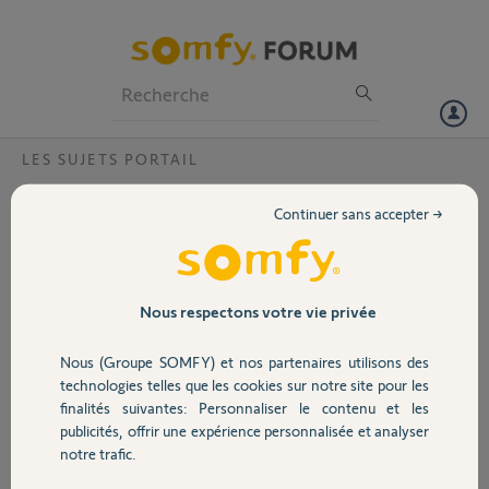
Particuliers
Professionnels
Forum
LES SUJETS PORTAIL
Volet
Commander portail avec motorisation non
Continuer sans accepter →
somfy
Portail
Bonjour,
J'ai un portail dont la motorisation n'est pas Somfy. Est il possible de
Garage
Nous respectons votre vie privée
l'équiper d'une commande somfy avec la Tahoma ?
Nous (Groupe SOMFY) et nos partenaires utilisons des
Merci,
Sécurité
technologies telles que les cookies sur notre site pour les
finalités suivantes: Personnaliser le contenu et les
Patrick G.
publicités, offrir une expérience personnalisée et analyser
Domotique
il y a plus de 2 ans
notre trafic.
Participer au fil de discussion