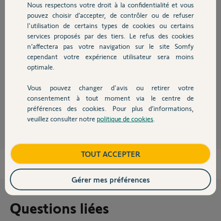
Nous respectons votre droit à la confidentialité et vous
Chauffage
pouvez choisir d’accepter, de contrôler ou de refuser
l'utilisation de certains types de cookies ou certains
Réponses
services proposés par des tiers. Le refus des cookies
Autres produits
n’affectera pas votre navigation sur le site Somfy
cependant votre expérience utilisateur sera moins
Oui avec ce récepteur;
https://boutique.somfy.fr/recepteur-portail-
optimale.
porte-de-gara...
Bonne soirée
Vous pouvez changer d'avis ou retirer votre
Devis avec un pro
consentement à tout moment via le centre de
Anonyme
préférences des cookies. Pour plus d’informations,
il y a plus de 2 ans
veuillez consulter notre
politique de cookies
.
Contact
Boutique
TOUT ACCEPTER
Gérer mes préférences
Questions liées