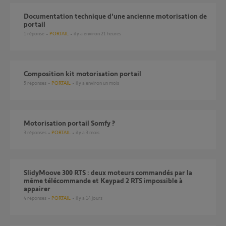
Documentation technique d'une ancienne motorisation de
portail
1
réponse
PORTAIL
il y a environ 21 heures
Composition kit motorisation portail
5
réponses
PORTAIL
il y a environ un mois
motorisation portail Somfy ?
3
réponses
PORTAIL
il y a 3 mois
SlidyMoove 300 RTS : deux moteurs commandés par la
même télécommande et Keypad 2 RTS impossible à
appairer
4
réponses
PORTAIL
il y a 14 jours