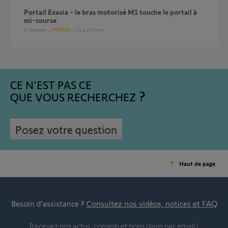
Portail Exavia - le bras motorisé M1 touche le portail à
mi-course
2
réponses
PORTAIL
il y a 23 jours
CE N'EST PAS CE
QUE VOUS RECHERCHEZ
Posez votre question
Haut de page
Besoin d’assistance ?
Consultez nos vidéos, notices et FAQ
Recevez nos actus, conseils et bons plans par email !