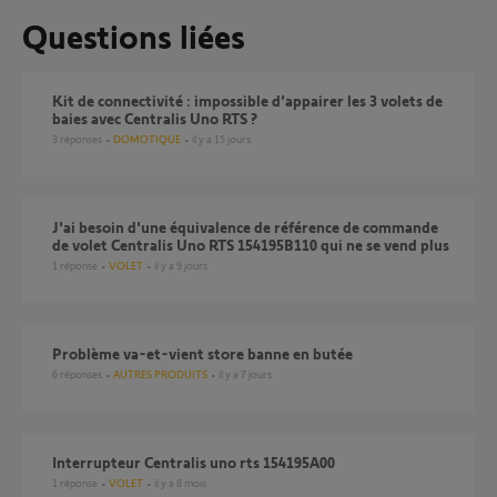
Questions liées
Kit de connectivité : impossible d’appairer les 3 volets de
baies avec Centralis Uno RTS ?
3
réponses
DOMOTIQUE
il y a 15 jours
J'ai besoin d'une équivalence de référence de commande
de volet Centralis Uno RTS 154195B110 qui ne se vend plus
1
réponse
VOLET
il y a 9 jours
Problème va-et-vient store banne en butée
6
réponses
AUTRES PRODUITS
il y a 7 jours
Interrupteur Centralis uno rts 154195A00
1
réponse
VOLET
il y a 8 mois