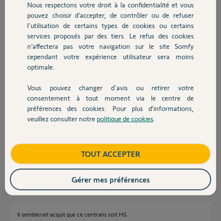
haut et bas se qui a l'air normal lors de tout apparairage. Mais ensuite
Nous respectons votre droit à la confidentialité et vous
Chauffage
ça ne fonctionne plus.
pouvez choisir d’accepter, de contrôler ou de refuser
l'utilisation de certains types de cookies ou certains
Ce qui est bizarre c'est qui il y a bien une réaction du volet lors de
services proposés par des tiers. Le refus des cookies
Autres produits
l'appairage, la diode rouge fonctionne, et les commandes manuelles
n’affectera pas votre navigation sur le site Somfy
sur le centralis uno fonctionne également.
cependant votre expérience utilisateur sera moins
optimale.
Avez vous une idée ?
Merci par avance
Cordialement
Vous pouvez changer d'avis ou retirer votre
Devis avec un pro
Gautier
consentement à tout moment via le centre de
préférences des cookies. Pour plus d’informations,
veuillez consulter notre
politique de cookies
.
Gautier L.
Contact
il y a plus de 2 ans
Participer au fil de discussion
Boutique
TOUT ACCEPTER
Gérer mes préférences
Réponses
Il semblerait acquit que ce centralis soit HS.