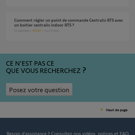
Comment régler un point de commande Centralis RTS avec
un boitier centralis indoor RTS ?
11
réponses
VOLET
il y a 3 mois
CE N'EST PAS CE
QUE VOUS RECHERCHEZ
Posez votre question
Haut de page
Besoin d’assistance ?
Consultez nos vidéos, notices et FAQ