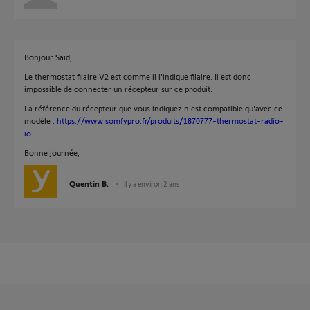
Bonjour Said,
Le thermostat filaire V2 est comme il l'indique filaire. Il est donc
impossible de connecter un récepteur sur ce produit.
La référence du récepteur que vous indiquez n'est compatible qu'avec ce
modèle :
https://www.somfypro.fr/produits/1870777-thermostat-radio-
io
Bonne journée,
Quentin B.
il y a environ 2 ans