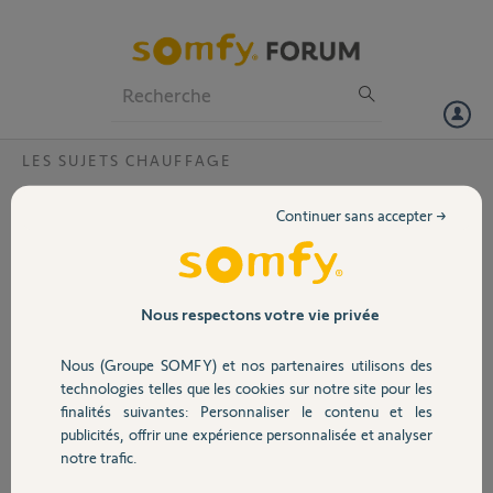
Particuliers
Professionnels
Forum
LES SUJETS CHAUFFAGE
Volet
Récepteur radio
Continuer sans accepter →
Bonjour,
Portail
Peut-on relier plusieurs récepteurs radio pour commander des
radiateurs avec fil pilote à un seul thermostat connecté V2 ?
Si oui, comment ?
Garage
Nous respectons votre vie privée
Merci,
Nous (Groupe SOMFY) et nos partenaires utilisons des
Sécurité
technologies telles que les cookies sur notre site pour les
Nicolas F.
finalités suivantes: Personnaliser le contenu et les
il y a plus de 2 ans
publicités, offrir une expérience personnalisée et analyser
Domotique
Participer au fil de discussion
notre trafic.