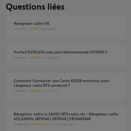
Questions liées
récepteur radio VR
4
réponses
VOLET
il y a 3 mois
portail EVOLVIA avec une télécommande GYPASS ?
2
réponses
PORTAIL
il y a 23 jours
Comment Connecter une Carte XB200 motostar pour
récepteur radio RTS universel ?
2
réponses
PORTAIL
il y a 7 mois
Récepteur radio m.24VDC RTS radio rec - Récepteur radio
433,42MHz 1870140 | 1870140 | EB16401048
16
réponses
DOMOTIQUE
il y a presque 2 ans