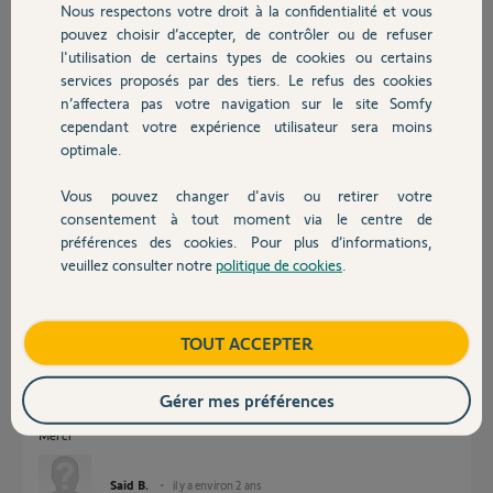
Nous respectons votre droit à la confidentialité et vous
Chauffage
pouvez choisir d’accepter, de contrôler ou de refuser
Réponses
l'utilisation de certains types de cookies ou certains
services proposés par des tiers. Le refus des cookies
Autres produits
n’affectera pas votre navigation sur le site Somfy
Vous pouvez affecter jusqu'à 7 récepteurs réf 1870359 sur un V2.
cependant votre expérience utilisateur sera moins
Voir notices pour affectation.
optimale.
Bonne journée
Vous pouvez changer d'avis ou retirer votre
Devis avec un pro
Anonyme
consentement à tout moment via le centre de
il y a plus de 2 ans
préférences des cookies. Pour plus d’informations,
veuillez consulter notre
politique de cookies
.
Contact
Bonjour,
Je ne réussis pas à appareiller mon thermostat filaire V2 1870774 et un
Boutique
TOUT ACCEPTER
récepteur 1870359 pour un radiateur électrique. Pourtant, j'appuie 3 sec
sous le récepteur, une lumière verte clignote et j'appuie (appui court)
avec une pointe sur le bouton prog du thermostat. Rien ne se passe.
Gérer mes préférences
Pouvez vous m'aider?
Merci
Said B.
il y a environ 2 ans