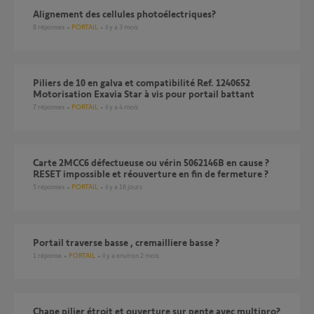
Alignement des cellules photoélectriques?
8
réponses
PORTAIL
il y a 3 mois
Piliers de 10 en galva et compatibilité Ref. 1240652
Motorisation Exavia Star à vis pour portail battant
7
réponses
PORTAIL
il y a 4 mois
Carte 2MCC6 défectueuse ou vérin 5062146B en cause ?
RESET impossible et réouverture en fin de fermeture ?
5
réponses
PORTAIL
il y a 16 jours
portail traverse basse , cremailliere basse ?
1
réponse
PORTAIL
il y a environ 2 mois
Chape pilier étroit et ouverture sur pente avec multipro?