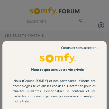
Particuliers
Professionnels
Forum
LES SUJETS PORTAIL
Volet
La hauteur du sol des cellules sur les piliers
Continuer sans accepter →
pour un portail ?
Portail
Bonjour,
A quelle hauteur du sol on installe les cellules sur les piliers pour un
Garage
portail ?
Nous respectons votre vie privée
Merci,
Nous (Groupe SOMFY) et nos partenaires utilisons des
Sécurité
technologies telles que les cookies sur notre site pour les
joel U.
finalités suivantes: Personnaliser le contenu et les
il y a plus de 2 ans
publicités, offrir une expérience personnalisée et analyser
Domotique
Participer au fil de discussion
notre trafic.