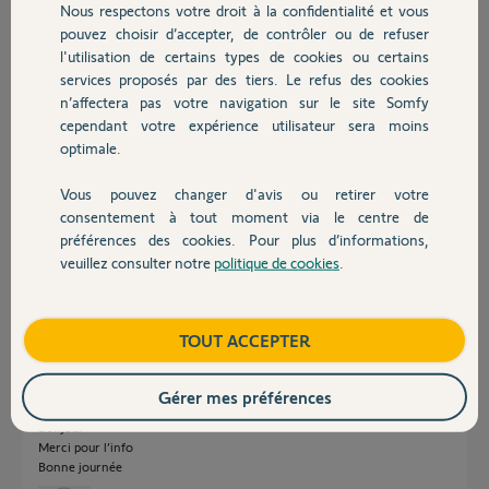
Nous respectons votre droit à la confidentialité et vous
Chauffage
pouvez choisir d’accepter, de contrôler ou de refuser
Réponses
l'utilisation de certains types de cookies ou certains
services proposés par des tiers. Le refus des cookies
Autres produits
n’affectera pas votre navigation sur le site Somfy
Bonjour
cependant votre expérience utilisateur sera moins
optimale.
Aucune norme ne définit de manière spécifique les modalités
d’installation des cellules de portail. Toutefois, la recommandation en
matière de positionnement des cellules est une hauteur de 50 à 60 cm du
Vous pouvez changer d'avis ou retirer votre
Devis avec un pro
sol.
consentement à tout moment via le centre de
On peut toutefois les positionner plus bas afin que les animaux de petite
préférences des cookies. Pour plus d’informations,
taille soient repérés.
veuillez consulter notre
politique de cookies
.
Contact
Bonne journée !
Jean-Luc B.
il y a plus de 2 ans
Boutique
TOUT ACCEPTER
Gérer mes préférences
Bonjour
Merci pour l’info
Bonne journée