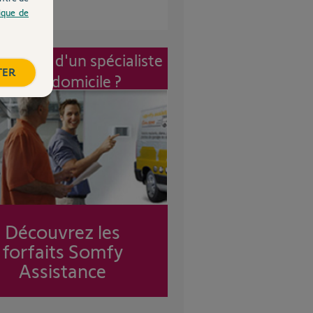
tique de
vention d'un spécialiste
TER
à mon domicile ?
Découvrez les
forfaits Somfy
Assistance