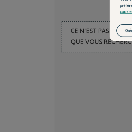
préfér
cookie
CE N'EST PAS CE
Gér
QUE VOUS RECHER