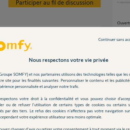
Participer au fil de discussion
4
réponse
Ouvert
1
réponse
Continuer sans ac
TaHoma Switch – états erronés de tous les
volets 
Nous respectons votre vie privée
4
réponse
2 ans
Groupe SOMFY) et nos partenaires utilisons des technologies telles que les 
re site pour les finalités suivantes: Personnaliser le contenu et les publicités
Clé de
érience personnalisée et analyser notre trafic.
4
réponse
tails, sinon, c'est comme si vous demandiez
espectons votre droit à la confidentialité et vous pouvez choisir d’accep
ussette gauche ou la droite en premier !...
ler ou de refuser l'utilisation de certains types de cookies ou certains s
Remplacement système d'embrayage sur
és par des tiers. Le refus des cookies n’affectera pas votre navigation sur 
moteur 
cependant votre expérience utilisateur sera moins optimale.
4
réponse
s
ouvez changer d'avis ou retirer votre consentement à tout moment via le ce