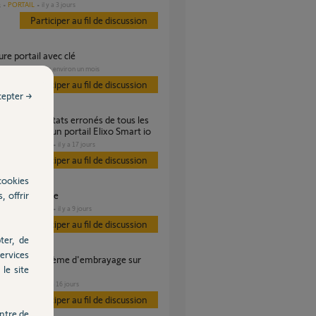
PORTAIL
il y a 3 jours
s
Participer au fil de discussion
ure portail avec clé
PORTAIL
il y a environ un mois
Participer au fil de discussion
cepter →
après ajout d’un portail Elixo Smart io
DOMOTIQUE
il y a 17 jours
s
Participer au fil de discussion
cookies
, offrir
 sécurité perdue
DOMOTIQUE
il y a 9 jours
s
Participer au fil de discussion
ter, de
ervices
le site
portail
PORTAIL
il y a 16 jours
s
Participer au fil de discussion
ntre de