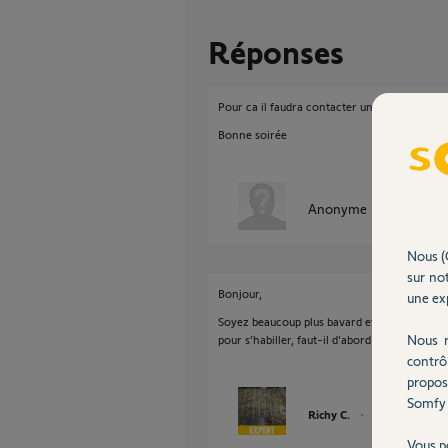
Réponses
Pour ca il faudra contacter un serrurier.
Bonne soirée
Anonyme
il y a plus de 
Nous (
sur not
Bonjour,
une exp
Soyez beaucoup plus bavard et donnez des dé
Nous r
pour s’habiller, faut-il d'abord mettre la cha
contrô
propos
Somfy 
Richy C.
il y a plus de 2 an
Vous p