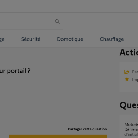
ge
Sécurité
Domotique
Chauffage
Acti
ur portail ?
Par
Im
Ques
Motorisation Somfy Exavia – Chenillard /
Partager cette question
Défilem
d'initial