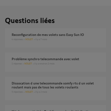
Questions liées
Reconfiguration de mes volets sans Easy Sun IO
4
réponses
VOLET
il y a 7 mois
Problème synchro telecommande avec volet
1
réponse
VOLET
il y a environ 2 mois
dissocation d une telecommande somfy rts d un volet
roulant mais pas de tous les volets roulants
5
réponses
VOLET
il y a 2 mois