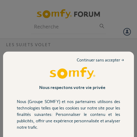
Particuliers
Professionnels
Forum
LES SUJETS VOLET
Volet
Télécommandes multi volets
Continuer sans accepter →
Bonjour,
Portail
Comment dissocier mes télécommandes qui se sont initialisées sur
plusieurs volets . J'ai 5 volets autant de télécommandes ,deux d'entre
elles se sont initialisées sur trois volets . Comment faire Pour
Garage
Nous respectons votre vie privée
résoudre ce problème?
Merci par avance
Nous (Groupe SOMFY) et nos partenaires utilisons des
Jean marie
Sécurité
technologies telles que les cookies sur notre site pour les
finalités suivantes: Personnaliser le contenu et les
Jean marie G.
publicités, offrir une expérience personnalisée et analyser
Domotique
il y a plus de 2 ans
notre trafic.
Participer au fil de discussion