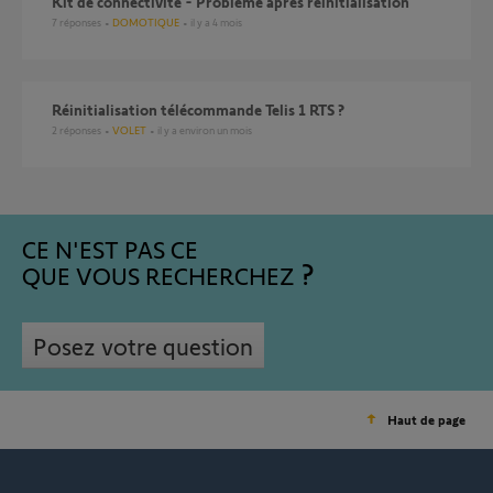
kit de connectivité - Problème après réinitialisation
7
réponses
DOMOTIQUE
il y a 4 mois
réinitialisation télécommande Telis 1 RTS ?
2
réponses
VOLET
il y a environ un mois
CE N'EST PAS CE
QUE VOUS RECHERCHEZ
Posez votre question
Haut de page