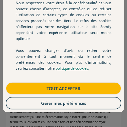
Nous respectons votre droit à la confidentialité et vous
Chauffage
pouvez choisir d’accepter, de contrôler ou de refuser
l'utilisation de certains types de cookies ou certains
Réponses
services proposés par des tiers. Le refus des cookies
Autres produits
n’affectera pas votre navigation sur le site Somfy
cependant votre expérience utilisateur sera moins
Bonjour Jean Marie,
optimale.
Pour dissocier les télécommandes d'un volet, je vous invite à suivre cette
Vous pouvez changer d'avis ou retirer votre
procédure :
Devis avec un pro
https://service.somfy.com/downloads/fr_v5/supprimerune_te...
consentement à tout moment via le centre de
préférences des cookies. Pour plus d’informations,
Bonne journée,
veuillez consulter notre
politique de cookies
.
Contact
Quentin B.
il y a plus de 2 ans
Boutique
TOUT ACCEPTER
Bonjour,
Gérer mes préférences
Je recherche une télécommande pour gérer 5 volets Sonfy. Quel type de
télécommande puis-je utiliser chez vous et comment la programmer.
Actuellement j'ai une télécommande style interrupteur poussoir qui
ferme tous les volets en une seule fois et une télécommande style
interrupteur par volet. Comment dois-je procéder, dissocier les