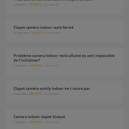
3
réponses
SÉCURITÉ
il y a 8 jours
Clapet caméra indoor reste fermé
10
réponses
SÉCURITÉ
il y a 6 mois
problème camera Indoor reste allumé en vert impossible
de l'initialiser?
4
réponses
SÉCURITÉ
il y a 7 jours
Clapet caméra somfy indoor ne s'ouvre pas
3
réponses
SÉCURITÉ
il y a 4 mois
Camera indoor clapet bloqué
3
réponses
SÉCURITÉ
il y a 4 mois