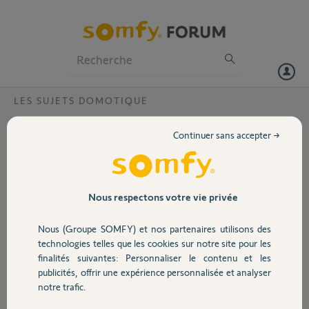
Particuliers
Professionnels
Forum
LES SUJETS DOMOTIQUE
Volet
Clapet camera indoor reste coincé
Continuer sans accepter →
Bonjour,
Portail
Lors de la mise en fonctionnement de l’alarme, de façon régulière le
clapet de ma caméra indoor reste coincé.
Garage
Nous respectons votre vie privée
J’ai déjà suivi les procédures habituelles sans aucune efficacité.
Le problème persiste depuis plusieurs mois. Ce doit être un défaut de
Nous (Groupe SOMFY) et nos partenaires utilisons des
fabrication comme vu dans d’autres discussions dans le
Sécurité
technologies telles que les cookies sur notre site pour les
forum.
finalités suivantes: Personnaliser le contenu et les
Que dois-je faire pour avoir un remplacement de la caméra
publicités, offrir une expérience personnalisée et analyser
défectueuse ?
Domotique
notre trafic.
Merci,