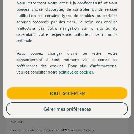
Damien Nerenhausen
Nous respectons votre droit à la confidentialité et vous
Chauffage
pouvez choisir d’accepter, de contrôler ou de refuser
l'utilisation de certains types de cookies ou certains
Damien N.
il y a plus de 2 ans
services proposés par des tiers. Le refus des cookies
Autres produits
n’affectera pas votre navigation sur le site Somfy
cependant votre expérience utilisateur sera moins
optimale.
Réponses
Vous pouvez changer d'avis ou retirer votre
Devis avec un pro
consentement à tout moment via le centre de
Bonjour
préférences des cookies. Pour plus d’informations,
veuillez consulter notre
politique de cookies
.
Quel âge a cette caméra ?
Contact
Bonne journée !
Boutique
TOUT ACCEPTER
Jean-Luc B.
il y a plus de 2 ans
Gérer mes préférences
Bonjour
La caméra a été achetée en juin 2021 Sur le site Somfy.