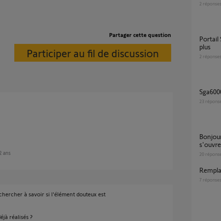
2
réponse
Partager cette question
Portail SGA 6000 s'ouvre mais ne se ferme
plus
Participer au fil de discussion
2
réponse
Sga600
23
répons
Bonjour, moteur SGA 6000 (à battants)
s'ouvre
 2 ans
20
répons
Rempl
7
réponse
 chercher à savoir si l'élément douteux est
éjà réalisés ?