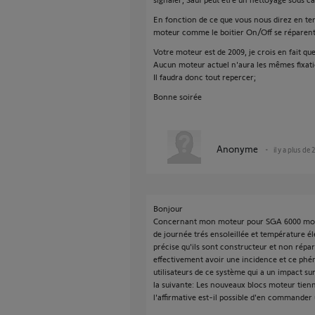
En fonction de ce que vous nous direz en t
moteur comme le boitier On/Off se répare
Votre moteur est de 2009, je crois en fait qu
Aucun moteur actuel n'aura les mêmes fixatio
Il faudra donc tout repercer;
Bonne soirée
Anonyme
il y a plus de 
Bonjour
Concernant mon moteur pour SGA 6000 moteur
de journée trés ensoleillée et température é
précise qu'ils sont constructeur et non répar
effectivement avoir une incidence et ce p
utilisateurs de ce système qui a un impact sur
la suivante: Les nouveaux blocs moteur tien
l'affirmative est-il possible d'en commander