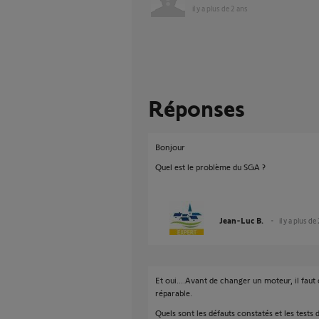
il y a plus de 2 ans
Réponses
Bonjour
Quel est le problème du SGA ?
Jean-Luc B.
il y a plus de
Et oui....Avant de changer un moteur, il faut
réparable.
Quels sont les défauts constatés et les tests d