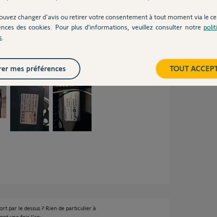
ouvez changer d'avis ou retirer votre consentement à tout moment via le ce
ences des cookies. Pour plus d’informations, veuillez consulter notre
poli
s
.
l’achat d’une nouvelle motorisation n’est pas
n.
er mes préférences
TOUT ACCEP
ort par le dessus ? Rien de particulier à
pot une fois l'an;