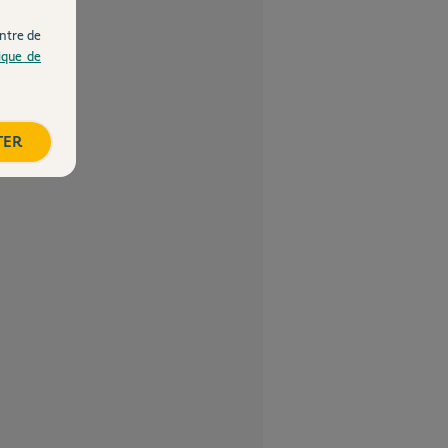
ntre de
tique de
TER