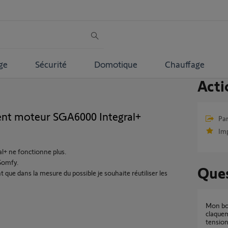
ge
Sécurité
Domotique
Chauffage
Acti
nt moteur SGA6000 Integral+
Par
Im
l+ ne fonctionne plus.
 Somfy.
Ques
ue dans la mesure du possible je souhaite réutiliser les
Mon boîtier Sga6000 intégral émet un
claquem
tension