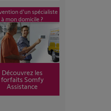
vention d'un spécialiste
à mon domicile ?
Découvrez les
forfaits Somfy
Assistance