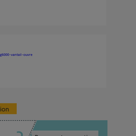
sg6000-vantail-ouvre
sion