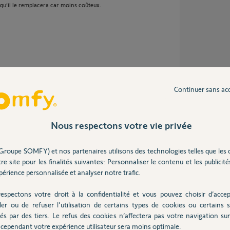
qu’il le remplacera car moins coûteux.
Continuer sans ac
t vues des étiquettes.
Nous respectons votre vie privée
acement-pour-sga...
Groupe SOMFY) et nos partenaires utilisons des technologies telles que les 
e votre moteur, ce qui sera plus économique
re site pour les finalités suivantes: Personnaliser le contenu et les publicités
érience personnalisée et analyser notre trafic.
espectons votre droit à la confidentialité et vous pouvez choisir d’accep
ler ou de refuser l'utilisation de certains types de cookies ou certains s
s
és par des tiers. Le refus des cookies n’affectera pas votre navigation sur 
cependant votre expérience utilisateur sera moins optimale.