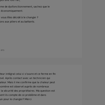
erme de dysfonctionnement, sachez que le
nt économiquement.
e vous êtes décidé à le changer ?
ns aux piliers et au battants.
2 ans
 intégral celui ci s'ouvre et ce ferme en fin
levé. Après contact avec un technicien qui
ateur. Mais il me confirme que la chaleur peut
hénomène est observé auprès de nombreux
 la sécurité des propriétaires. Ma question est
nent ils compte de ce problème et dans
 un pour le changer? Merci