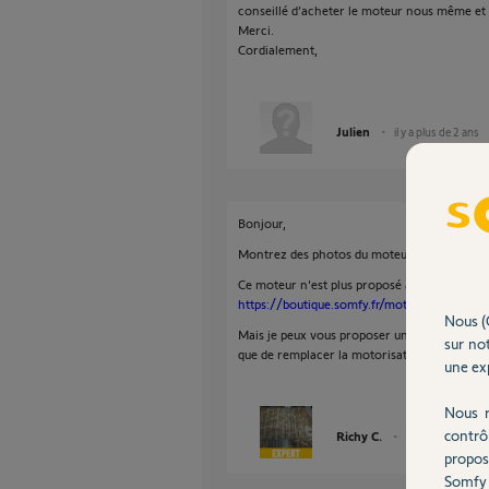
conseillé d’acheter le moteur nous même et 
Merci.
Cordialement,
Julien
il y a plus de 2 ans
Bonjour,
Montrez des photos du moteur capot enlevé e
Ce moteur n'est plus proposé à la vente:
https://boutique.somfy.fr/moteur-de-rempl
Nous (
Mais je peux vous proposer une rénovation d
sur not
que de remplacer la motorisation.
une exp
Nous r
contrô
Richy C.
il y a plus de 2 an
propos
Somfy 