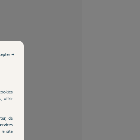
cepter →
cookies
, offrir
ter, de
ervices
le site