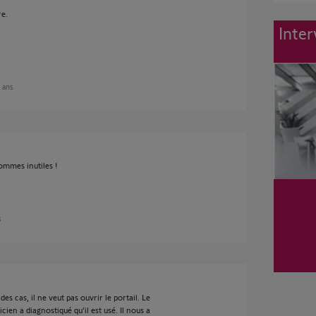
re.
Inter
2 ans
ommes inutiles !
s
 cas, il ne veut pas ouvrir le portail. Le
cien a diagnostiqué qu’il est usé. Il nous a