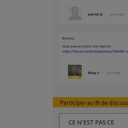
patrick G.
il y a 2 mois
Bonjour,
Vous avez au moins une réponse.
https://forum.somfy.fr/questions/3562267-
Richy C.
il y a 2 mois
Participer au fil de discus
CE N'EST PAS CE