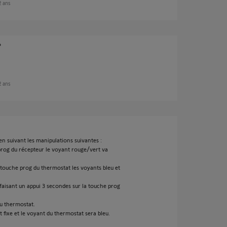
 2 ans
?
 2 ans
en suivant les manipulations suivantes :
prog du récepteur le voyant rouge/vert va
a touche prog du thermostat les voyants bleu et
faisant un appui 3 secondes sur la touche prog
du thermostat.
t fixe et le voyant du thermostat sera bleu.