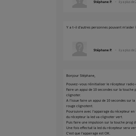
Stéphane P.
il y a plus de
Y a t-il d'autres personnes pouvant m'aider 
Stéphane P.
il y a plus de
Bonjour Stéphane,
Pouvez-vous réinitialiser le récepteur radio 
Faire un appui de 10 secondes sur la touche 
clignoter.
A l’issue faire un appui de 10 secondes sur l
rouge clignotent.
Poursuivre avec l'appairage du récepteur en 
du récepteur la led va clignoter vert.
Puis faire une impulsion sur la touche prog 
Une fois effectué la led du récepteur sera ver
C'est que l'appairage est OK.