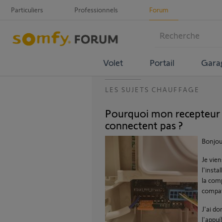
Particuliers
Professionnels
Forum
Volet
Portail
Gara
LES SUJETS CHAUFFAGE
Pourquoi mon recepteur 
connectent pas ?
Bonjou
Je vie
l'insta
la comp
compat
J'ai do
l'appu