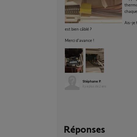
thermos
chaque
Ais-je 
est bien câblé ?
Merci d'avance !
Stéphane P.
il y a plus de 2 ans
Réponses