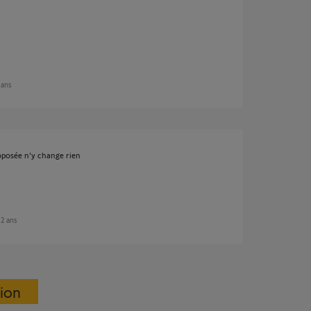
2 ans
oposée n'y change rien
e 2 ans
sion