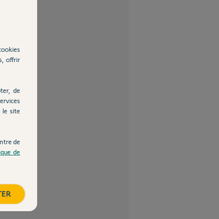
cookies
, offrir
ter, de
ervices
le site
ntre de
tique de
TER