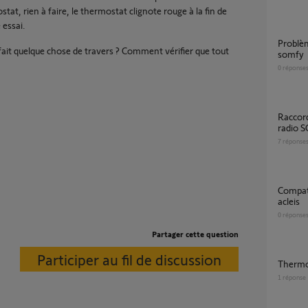
tat, rien à faire, le thermostat clignote rouge à la fin de
 essai.
Problème agenda tahoma avec thermostat
fait quelque chose de travers ? Comment vérifier que tout
somfy
0
réponse
raccordement fil pilote thermostat connecté
radio 
7
réponse
Compatibilité thermostat radio v2 Leblanc
acleis
0
réponse
Partager cette question
Participer au fil de discussion
Thermo
1
réponse