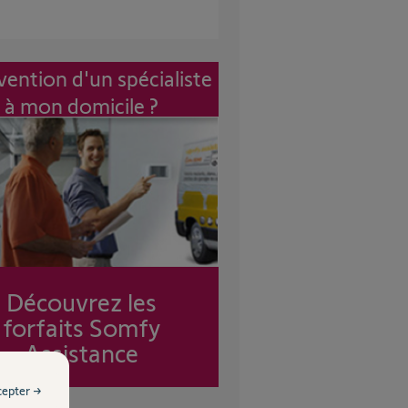
vention d'un spécialiste
à mon domicile ?
Découvrez les
forfaits Somfy
Assistance
cepter →