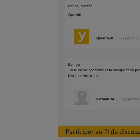
Bonne journée
Quentin
Quentin B.
il y a plus de 
Bonjour
J'ai le même problème et la manipulation pr
Merci de votre aide
nathalie M.
il y a presqu
Participer au fil de discus