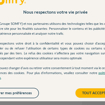
issé pendre le plus loin possible de la chaudière,
ite essayé avec les deux collés, face à face.
Nous respectons votre vie privée
Groupe SOMFY) et nos partenaires utilisons des technologies telles que les 
 2 ans
re site pour les finalités suivantes: Personnaliser le contenu et les publicités
érience personnalisée et analyser notre trafic.
espectons votre droit à la confidentialité et vous pouvez choisir d’accep
ler ou de refuser l'utilisation de certains types de cookies ou certains s
s Yellos puissent vous aider.
és par des tiers. Le refus des cookies n’affectera pas votre navigation sur 
cependant votre expérience utilisateur sera moins optimale.
ouvez changer d'avis ou retirer votre consentement à tout moment via le ce
 ans
ences des cookies. Pour plus d’informations, veuillez consulter notre
poli
s
.
er mes préférences
TOUT ACCEP