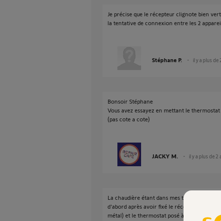
Je précise que le récepteur clignote bien ver
la tentative de connexion entre les 2 apparei
Stéphane P.
il y a plus de
Bonsoir Stéphane
Vous avez essayez en mettant le thermostat 
(pas cote a cote)
JACKY M.
il y a plus de 2
La chaudière étant dans mes toilettes, j'ai fai
d'abord après avoir fixé le récepteur au mur
métal) et le thermostat posé à environ 1m. P