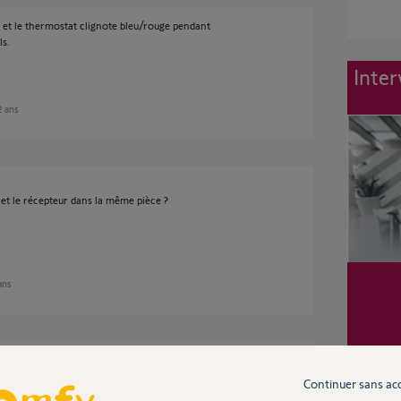
t et le thermostat clignote bleu/rouge pendant
ls.
Inter
 2 ans
et le récepteur dans la même pièce ?
 ans
t le test dans cette pièce exigüe. J'ai essayé
 mais assez proche de la chaudière (coffre en
Continuer sans ac
ensant que la chaudière pouvait faire