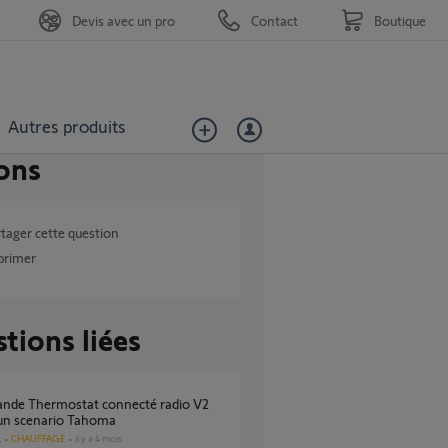
Devis avec un pro
Contact
Boutique
Autres produits
ons
tager cette question
primer
tions liées
 un scenario Tahoma
CHAUFFAGE
il y a 4 mois
s