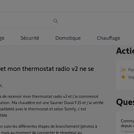
ge
Sécurité
Domotique
Chauffage
Acti
et mon thermostat radio v2 ne se
Par
Im
r,
ns de recevoir mon thermostat radio v2 et j'ai commencé
Ques
llation. Ma chaudière est une Saunier Duval F25 et j'ai vérifié
atibilité avec le thermostat et selon Somfy, c'est
ible.
Commande Thermostat connecté radio V2
depuis
nc suivi les différentes étapes de branchement (photos à
2
réponse
i) mais au moment de connecter le récepteur au