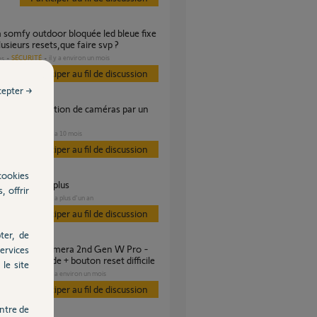
lusieurs resets,que faire svp ?
SÉCURITÉ
il y a environ un mois
es
Participer au fil de discussion
cepter →
SÉCURITÉ
il y a 10 mois
s
Participer au fil de discussion
cookies
 ne s'allume plus
, offrir
SÉCURITÉ
il y a plus d'un an
s
Participer au fil de discussion
ter, de
ervices
ecture QR code + bouton reset difficile
le site
SÉCURITÉ
il y a environ un mois
s
Participer au fil de discussion
ntre de