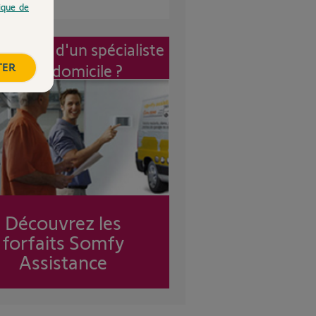
tique de
vention d'un spécialiste
TER
à mon domicile ?
Découvrez les
forfaits Somfy
Assistance