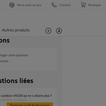
Devis avec un pro
Contact
Boutique
Autres produits
ons
tager cette question
primer
tions liées
 outdoor sf6100 qui ne s allume plus ?
SÉCURITÉ
il y a 18 jours
Participer au fil de discussion