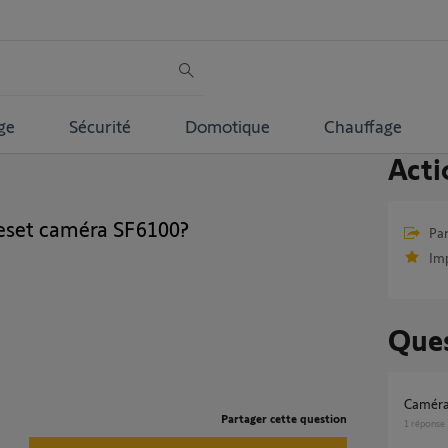
ge
Sécurité
Domotique
Chauffage
Acti
reset caméra SF6100?
Par
Im
Ques
Caméra
Partager cette question
1
réponse