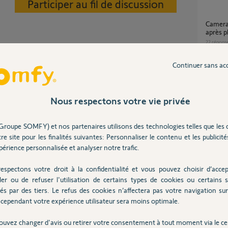
Participer au fil de discussion
Camera somfy outdoor bloquée led bleue fixe
après p
22
répons
Continuer sans ac
Besoin de réinitialisation de caméras par un
on=comment-reini...
Yellow
7
réponse
Nous respectons votre vie privée
Groupe SOMFY) et nos partenaires utilisons des technologies telles que les 
Camera
 2 ans
re site pour les finalités suivantes: Personnaliser le contenu et les publicités
5
réponse
érience personnalisée et analyser notre trafic.
espectons votre droit à la confidentialité et vous pouvez choisir d’accep
Caméra Outdoor Camera 2nd Gen W Pro -
ler ou de refuser l'utilisation de certains types de cookies ou certains s
échec l
és par des tiers. Le refus des cookies n’affectera pas votre navigation sur 
3
réponse
cependant votre expérience utilisateur sera moins optimale.
Posez votre question
CHEZ
ouvez changer d'avis ou retirer votre consentement à tout moment via le ce