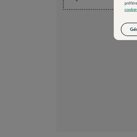
préfér
cookie
Gér