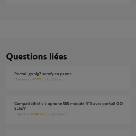
Questions liées
Portail go slg7 somfy en panne
18
réponses
PORTAIL
il y a 3 jours
Compatibilité visiophone 500 module RTS avec portail GO
SLG7?
1
réponse
DOMOTIQUE
il y a 2 jours