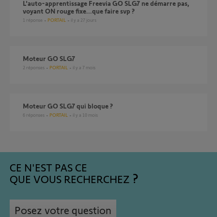
L'auto-apprentissage Freevia GO SLG7 ne démarre pas,
voyant ON rouge fixe...que faire svp ?
1
réponse
PORTAIL
il y a 27 jours
Moteur GO SLG7
2
réponses
PORTAIL
il y a 7 mois
Moteur GO SLG7 qui bloque ?
6
réponses
PORTAIL
il y a 10 mois
CE N'EST PAS CE
QUE VOUS RECHERCHEZ
Posez votre question