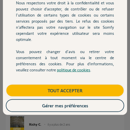
Réponses
Nous respectons votre droit à la confidentialité et vous
Chauffage
pouvez choisir d’accepter, de contrôler ou de refuser
l'utilisation de certains types de cookies ou certains
Bonjour
services proposés par des tiers. Le refus des cookies
Autres produits
n’affectera pas votre navigation sur le site Somfy
Je pense que c'est plutôt 6 fois.
cependant votre expérience utilisateur sera moins
optimale.
Vous pouvez changer d'avis ou retirer votre
go slg7.pdf
Devis avec un pro
consentement à tout moment via le centre de
12 Mo
préférences des cookies. Pour plus d’informations,
veuillez consulter notre
politique de cookies
.
Contact
Jean-Luc B.
il y a plus de 2 ans
Boutique
TOUT ACCEPTER
Bonjour,
Gérer mes préférences
Coupez le courant, laissez reposer une nuit et ré-essayez le lendemain.
Richy C.
il y a plus de 2 ans