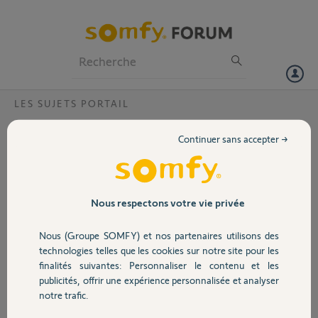
Particuliers
Professionnels
Forum
LES SUJETS PORTAIL
Volet
panne moteur GO SLG7
Continuer sans accepter →
Bonjour,
Portail
le voyant du boitier electronique clignote 7 fois que dois je faire
Merci,
Garage
Nous respectons votre vie privée
MARC B.
Nous (Groupe SOMFY) et nos partenaires utilisons des
Sécurité
il y a plus de 2 ans
technologies telles que les cookies sur notre site pour les
Participer au fil de discussion
finalités suivantes: Personnaliser le contenu et les
publicités, offrir une expérience personnalisée et analyser
Domotique
notre trafic.