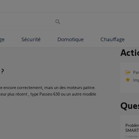
ge
Sécurité
Domotique
Chauffage
Acti
 ?
Par
Im
onne encore correctement, mais un des moteurs patine.
oteur plus récent , type Passeo 630 ou un autre modèle
Ques
Problème récurrent moteur portail ELIXO
SMART
1
réponse