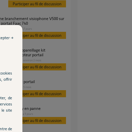
Participer au fil de discussion
portail Faac 740
PORTAIL
il y a 17 jours
Participer au fil de discussion
cepter →
ivite avec moteur portail
PORTAIL
il y a environ 2 mois
s
Participer au fil de discussion
cookies
, offrir
me moteur de portail
PORTAIL
il y a 5 mois
s
Participer au fil de discussion
ter, de
ervices
l go slg7 somfy en panne
le site
PORTAIL
il y a 5 jours
es
Participer au fil de discussion
ntre de