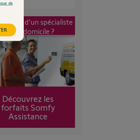
tique de
vention d'un spécialiste
TER
à mon domicile ?
Découvrez les
forfaits Somfy
Assistance