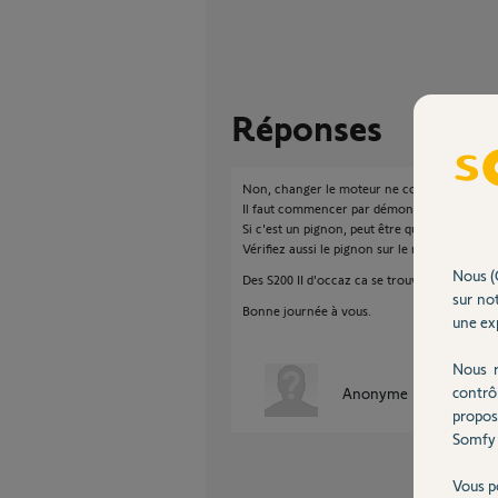
Réponses
Non, changer le moteur ne conviendra pas.
Il faut commencer par démonter ce moteur p
Si c'est un pignon, peut être que ca se trouv
Vérifiez aussi le pignon sur le moteur s'il pat
Nous (
Des S200 II d'occaz ca se trouve.
sur not
Bonne journée à vous.
une exp
Nous r
contrô
Anonyme
il y a plus de 
propos
Somfy 
Vous p