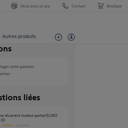
Devis avec un pro
Contact
Boutique
Autres produits
ons
tager cette question
primer
tions liées
 IO
PORTAIL
il y a 3 mois