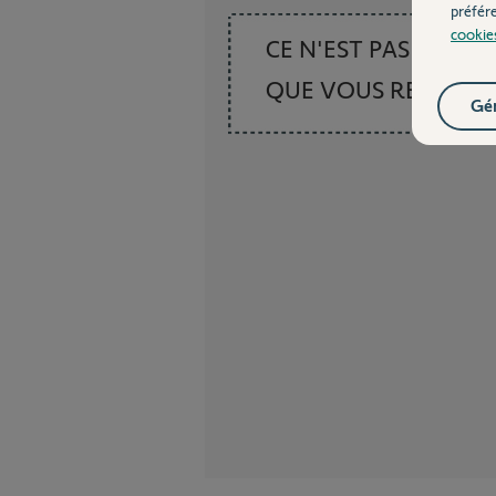
préfér
cookie
CE N'EST PAS CE
QUE VOUS RECHER
Gér