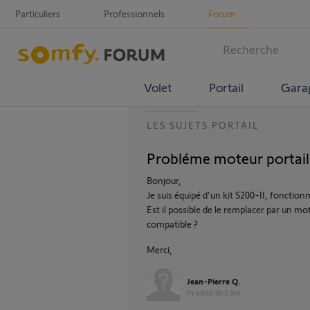
Particuliers
Professionnels
Forum
Volet
Portail
Gara
LES SUJETS PORTAIL
Probléme moteur portail
Bonjour,
Je suis équipé d'un kit S200-II, foncti
Est il possible de le remplacer par un m
compatible ?
Merci,
Jean-Pierre Q.
il y a plus de 2 ans