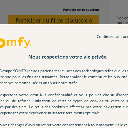
Partager cette question
Problème branchement visiophone V500 sur
Participer au fil de discussion
moteur 
1
réponse
Continuer sans ac
problème survenu appareillage kit
connect
our trouver la cause de la panne.
Nous respectons votre vie privée
e encore.
3
réponse
ine sur son axe.
Groupe SOMFY) et nos partenaires utilisons des technologies telles que les 
re site pour les finalités suivantes: Personnaliser le contenu et les publicités
Problè
érience personnalisée et analyser notre trafic.
3
réponse
espectons votre droit à la confidentialité et vous pouvez choisir d’accep
ler ou de refuser l'utilisation de certains types de cookies ou certains s
2 ans
Portai
és par des tiers. Le refus des cookies n’affectera pas votre navigation sur 
18
répons
cependant votre expérience utilisateur sera moins optimale.
ouvez changer d'avis ou retirer votre consentement à tout moment via le ce