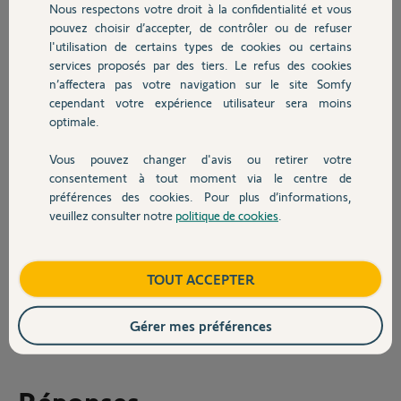
Nous respectons votre droit à la confidentialité et vous
faire de ce côté là?
Chauffage
pouvez choisir d’accepter, de contrôler ou de refuser
Ps toutes les piles sont neuves.
l'utilisation de certains types de cookies ou certains
services proposés par des tiers. Le refus des cookies
Autres produits
Composition du systeme:
n’affectera pas votre navigation sur le site Somfy
cependant votre expérience utilisateur sera moins
centrale
optimale.
sirène intérieure
Vous pouvez changer d'avis ou retirer votre
2 sirènes extérieure
Devis avec un pro
consentement à tout moment via le centre de
clavier mural avec lcd
préférences des cookies. Pour plus d’informations,
4 capteurs.
veuillez consulter notre
politique de cookies
.
Contact
Merci d'avance.
Boutique
TOUT ACCEPTER
Michel C.
il y a plus de 2 ans
Participer au fil de discussion
Gérer mes préférences