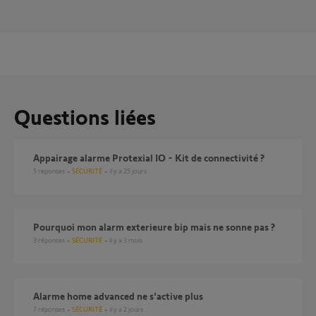
Questions liées
Appairage alarme Protexial IO - Kit de connectivité ?
5
réponses
SÉCURITÉ
il y a 25 jours
Pourquoi mon alarm exterieure bip mais ne sonne pas ?
3
réponses
SÉCURITÉ
il y a 3 mois
Alarme home advanced ne s'active plus
7
réponses
SÉCURITÉ
il y a 2 jours