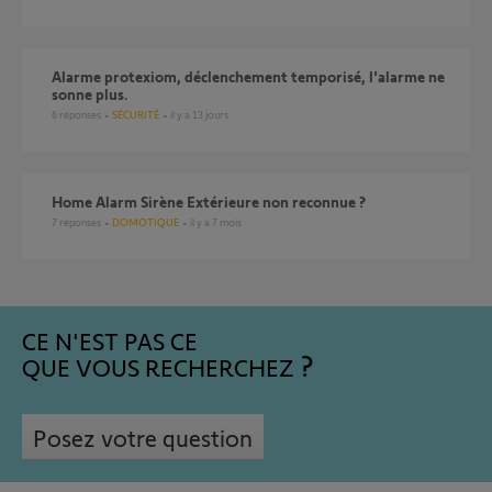
alarme protexiom, déclenchement temporisé, l'alarme ne
sonne plus.
6
réponses
SÉCURITÉ
il y a 13 jours
Home Alarm Sirène Extérieure non reconnue ?
7
réponses
DOMOTIQUE
il y a 7 mois
CE N'EST PAS CE
QUE VOUS RECHERCHEZ
Posez votre question