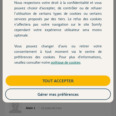
Nous respectons votre droit à la confidentialité et vous
Chauffage
pouvez choisir d’accepter, de contrôler ou de refuser
Réponses
l'utilisation de certains types de cookies ou certains
services proposés par des tiers. Le refus des cookies
Autres produits
n’affectera pas votre navigation sur le site Somfy
cependant votre expérience utilisateur sera moins
Vous avez la notice de votre moteur ?
optimale.
Sinon vous la trouverez ici;
https://www.somfy.fr/assistance/notices/portail
Vous pouvez changer d'avis ou retirer votre
Bonne journée
Devis avec un pro
consentement à tout moment via le centre de
préférences des cookies. Pour plus d’informations,
Anonyme
il y a plus de 2 ans
veuillez consulter notre
politique de cookies
.
Contact
Boutique
TOUT ACCEPTER
Bonjour,
Merci pour votre réponse mais j'ai oublié de noter que la nouvelle
télécommande est une télécommande universelle..
Gérer mes préférences
Merci
Alain J.
il y a plus de 2 ans