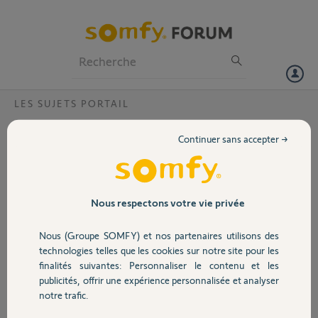
Particuliers
Professionnels
Forum
LES SUJETS PORTAIL
Volet
Comment paramétré une nouvelle
Continuer sans accepter →
télécommande sur la touche 2 (ouverture
Portail
piétonne)
Bonjour,
Garage
Nous respectons votre vie privée
Je voudrais savoir comment paramétré la touche 2 pour ouverture
piétonne sur une nouvelle télécommande.
Merci,
Nous (Groupe SOMFY) et nos partenaires utilisons des
Sécurité
technologies telles que les cookies sur notre site pour les
finalités suivantes: Personnaliser le contenu et les
Alain J.
publicités, offrir une expérience personnalisée et analyser
il y a plus de 2 ans
Domotique
notre trafic.
Participer au fil de discussion