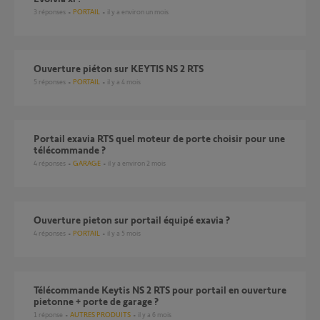
3
réponses
PORTAIL
il y a environ un mois
Ouverture piéton sur KEYTIS NS 2 RTS
5
réponses
PORTAIL
il y a 4 mois
Portail exavia RTS quel moteur de porte choisir pour une
télécommande ?
4
réponses
GARAGE
il y a environ 2 mois
ouverture pieton sur portail équipé exavia ?
4
réponses
PORTAIL
il y a 5 mois
Télécommande Keytis NS 2 RTS pour portail en ouverture
pietonne + porte de garage ?
1
réponse
AUTRES PRODUITS
il y a 6 mois