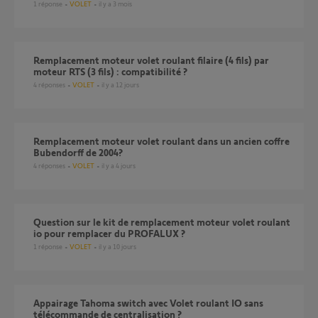
1
réponse
VOLET
il y a 3 mois
Remplacement moteur volet roulant filaire (4 fils) par
moteur RTS (3 fils) : compatibilité ?
4
réponses
VOLET
il y a 12 jours
Remplacement moteur volet roulant dans un ancien coffre
Bubendorff de 2004?
4
réponses
VOLET
il y a 4 jours
Question sur le kit de remplacement moteur volet roulant
io pour remplacer du PROFALUX ?
1
réponse
VOLET
il y a 10 jours
Appairage Tahoma switch avec Volet roulant IO sans
télécommande de centralisation ?