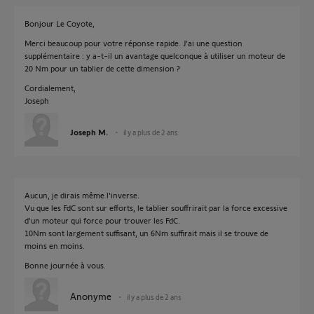
Bonjour Le Coyote,
Merci beaucoup pour votre réponse rapide. J'ai une question
supplémentaire : y a-t-il un avantage quelconque à utiliser un moteur de
20 Nm pour un tablier de cette dimension ?
Cordialement,
Joseph
Joseph M.
il y a plus de 2 ans
Aucun, je dirais même l'inverse.
Vu que les FdC sont sur efforts, le tablier souffrirait par la force excessive
d'un moteur qui force pour trouver les FdC.
10Nm sont largement suffisant, un 6Nm suffirait mais il se trouve de
moins en moins.
Bonne journée à vous.
Anonyme
il y a plus de 2 ans