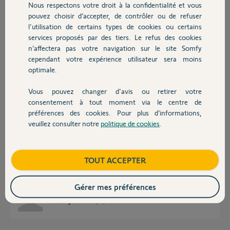
Je vous remercie d'avance pour votre aide précieuse.
Nous respectons votre droit à la confidentialité et vous
Chauffage
pouvez choisir d’accepter, de contrôler ou de refuser
Cordialement,
l'utilisation de certains types de cookies ou certains
services proposés par des tiers. Le refus des cookies
Autres produits
Joseph
n’affectera pas votre navigation sur le site Somfy
cependant votre expérience utilisateur sera moins
Joseph M.
optimale.
il y a plus de 2 ans
Participer au fil de discussion
Vous pouvez changer d'avis ou retirer votre
Devis avec un pro
consentement à tout moment via le centre de
préférences des cookies. Pour plus d’informations,
veuillez consulter notre
politique de cookies
.
Réponses
Contact
Boutique
TOUT ACCEPTER
Ce moteur convient en tous points à votre tablier et menuiserie.
Bonne journée à vous.
Gérer mes préférences
Anonyme
il y a plus de 2 ans