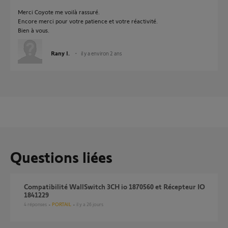
Merci Coyote me voilà rassuré.
Encore merci pour votre patience et votre réactivité.
Bien à vous.
Rany I.
il y a environ 2 ans
Questions liées
Compatibilité WallSwitch 3CH io 1870560 et Récepteur IO
1841229
4
réponses
PORTAIL
il y a 26 jours