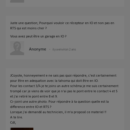
Juste une question; Pourquoi vouloir ce récepteur en IO et non pas en
RTS qui est moins cher ?
Vous avez peut être un garage en IO ?
Anonyme
il y a environ 2 ans
JCoyote, honneyement e ne sais pas quoi répondre, c'est certainement
pour être en adequation avec la tahoma qui doit être en IO.
Pour les contact 3/4 je te joins un autre schéma je me suis certainement
trompé car je viens de voir que je n'ai pas le pont entre le contact 4 et 5
et j'ai retiré le pont entre 8 et 9.
Ci-joint une autre photo. Pour répondre à ta question quelle est la
difference entre IO et RTS ?
Lorsque j'ai demandé au technicien, il m'a proposé ce materiel !!
A te lire.
Cdt,