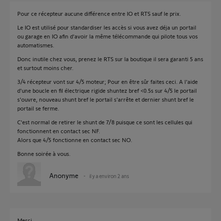
Pour ce récepteur aucune différence entre IO et RTS sauf le prix.
Le IO est utilisé pour standardiser les accès si vous avez déja un portail
ou garage en IO afin d'avoir la même télécommande qui pilote tous vos
automatismes.
Donc inutile chez vous, prenez le RTS sur la boutique il sera garanti 5 ans
et surtout moins cher.
3/4 récepteur vont sur 4/5 moteur; Pour en être sûr faites ceci. A l'aide
d'une boucle en fil électrique rigide shuntez bref <0.5s sur 4/5 le portail
s'ouvre, nouveau shunt bref le portail s'arrête et dernier shunt bref le
portail se ferme.
C'est normal de retirer le shunt de 7/8 puisque ce sont les cellules qui
fonctionnent en contact sec NF.
Alors que 4/5 fonctionne en contact sec NO.
Bonne soirée à vous.
Anonyme
il y a environ 2 ans
Merci