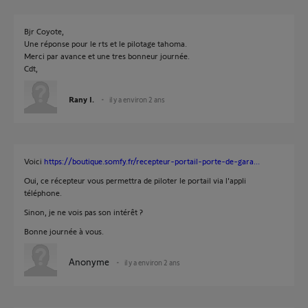
Bjr Coyote,
Une réponse pour le rts et le pilotage tahoma.
Merci par avance et une tres bonneur journée.
Cdt,
Rany I.
il y a environ 2 ans
Voici
https://boutique.somfy.fr/recepteur-portail-porte-de-gara...
Oui, ce récepteur vous permettra de piloter le portail via l'appli
téléphone.
Sinon, je ne vois pas son intérêt ?
Bonne journée à vous.
Anonyme
il y a environ 2 ans