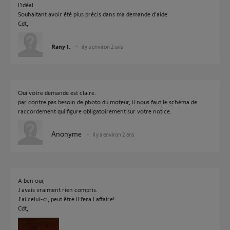
l'idéal.
Souhaitant avoir été plus précis dans ma demande d'aide.
Cdt,
Rany I.
il y a environ 2 ans
Oui votre demande est claire.
par contre pas besoin de photo du moteur, il nous faut le schéma de
raccordement qui figure obligatoirement sur votre notice.
Anonyme
il y a environ 2 ans
A ben oui,
J avais vraiment rien compris.
J'ai celui-ci, peut être il fera l affaire!
Cdt,