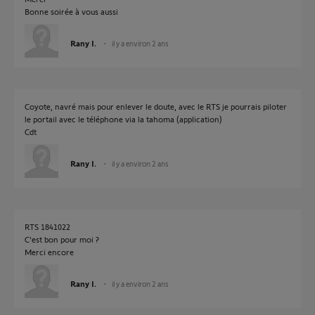
Bonne soirée à vous aussi
Rany I.
il y a environ 2 ans
Coyote, navré mais pour enlever le doute, avec le RTS je pourrais piloter
le portail avec le téléphone via la tahoma (application)
Cdt
Rany I.
il y a environ 2 ans
RTS 1841022
C'est bon pour moi ?
Merci encore
Rany I.
il y a environ 2 ans