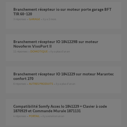
Branchement récepteur io sur moteur porte garage BFT
TIR 60-120
3
réponses
GARAGE
il y a 2 mois
branchement récepteur IO 1841229B sur moteur
Novoferm VivoPort II
11
réponses
DOMOTIQUE
il y a plus d'un an
branchement récepteur IO 1841229 sur moteur Marantec
confort 270
6
réponses
AUTRES PRODUITS
il y a plus d'un an
Compatibilité Somfy Acces Io 1841229 + Clavier à code
1870929 et Commande Murale 1871131
4
réponses
PORTAIL
il y a environ un an