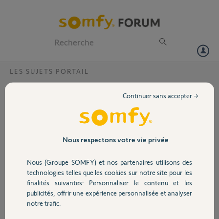
Particuliers
Professionnels
Forum
LES SUJETS PORTAIL
Volet
Recepteur IO1841229 ?
Continuer sans accepter →
Bonjour,
Portail
Merci,
Garage
Nous respectons votre vie privée
Rany I.
il y a environ 2 ans
Nous (Groupe SOMFY) et nos partenaires utilisons des
Sécurité
Participer au fil de discussion
technologies telles que les cookies sur notre site pour les
finalités suivantes: Personnaliser le contenu et les
publicités, offrir une expérience personnalisée et analyser
Domotique
notre trafic.
Réponses