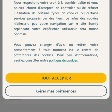
Nous respectons votre droit à la confidentialité et vous
Chauffage
pouvez choisir d’accepter, de contrôler ou de refuser
A votre service......
l'utilisation de certains types de cookies ou certains
services proposés par des tiers. Le refus des cookies
Autres produits
Bonne journée
n’affectera pas votre navigation sur le site Somfy
cependant votre expérience utilisateur sera moins
Anonyme
il y a environ 2 ans
optimale.
Vous pouvez changer d'avis ou retirer votre
Devis avec un pro
consentement à tout moment via le centre de
Bjr Le Coyote,
préférences des cookies. Pour plus d’informations,
J'ai suivi vos liens.
veuillez consulter notre
politique de cookies
.
Je ne comprends la réponse à ma demande.
Contact
J'ai du mal exprimé ma demande.
Ou pourrais je trouver une aide pour le raccordement du récepteur avec
la carte de mon portail ?
Boutique
TOUT ACCEPTER
Bien à vous.
Cdt,
Gérer mes préférences
Rany I.
il y a environ 2 ans