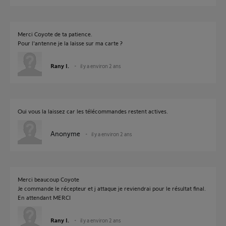
Merci Coyote de ta patience.
Pour l'antenne je la laisse sur ma carte ?
Rany I.
il y a environ 2 ans
Oui vous la laissez car les télécommandes restent actives.
Anonyme
il y a environ 2 ans
Merci beaucoup Coyote
Je commande le récepteur et j attaque je reviendrai pour le résultat final.
En attendant MERCI
Rany I.
il y a environ 2 ans