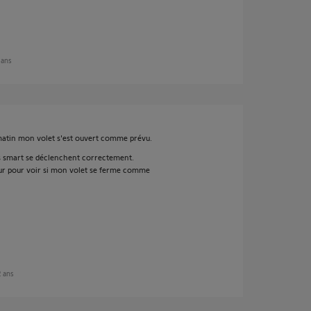
2 ans
matin mon volet s'est ouvert comme prévu.
ons smart se déclenchent correctement.
jour pour voir si mon volet se ferme comme
2 ans