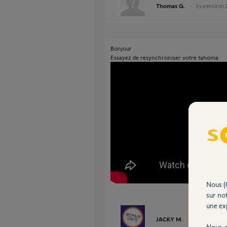
Thomas G.
il y a environ 
Bonjour
Essayez de resynchroniser votre tahoma
Nous (
sur not
une exp
JACKY M.
il y a environ 2
Nous r