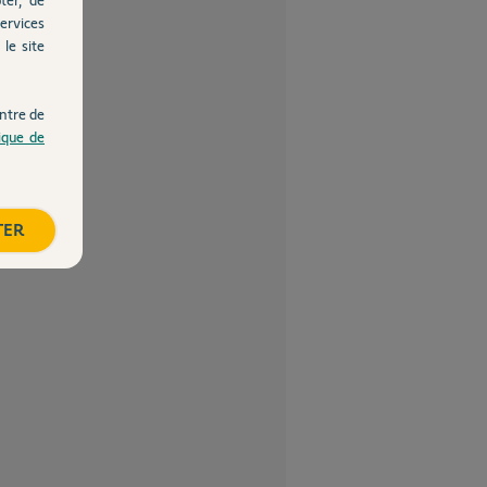
ervices
le site
ntre de
tique de
TER