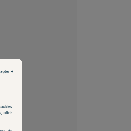
cepter →
cookies
, offrir
ter, de