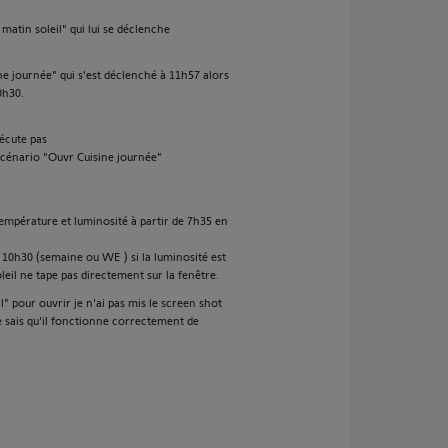
matin soleil" qui lui se déclenche
ne journée" qui s'est déclenché à 11h57 alors
0h30.
écute pas
 scénario "Ouvr Cuisine journée"
température et luminosité à partir de 7h35 en
e 10h30 (semaine ou WE ) si la luminosité est
oleil ne tape pas directement sur la fenêtre.
l" pour ouvrir je n'ai pas mis le screen shot
 je sais qu'il fonctionne correctement de