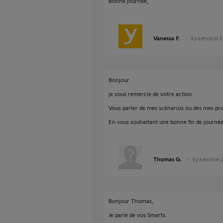
Bonne journée,
Vanessa F.
il y a environ 
Bonjour
je vous remercie de votre action.
Vous parler de mes scénarios ou des mes p
En vous souhaitant une bonne fin de journé
Thomas G.
il y a environ 
Bonjour Thomas,
Je parle de vos Smarts.