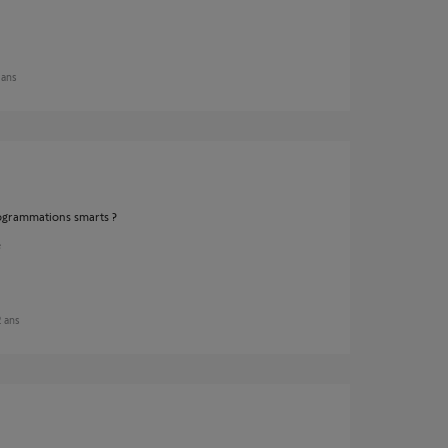
2 ans
rogrammations smarts ?
e
2 ans