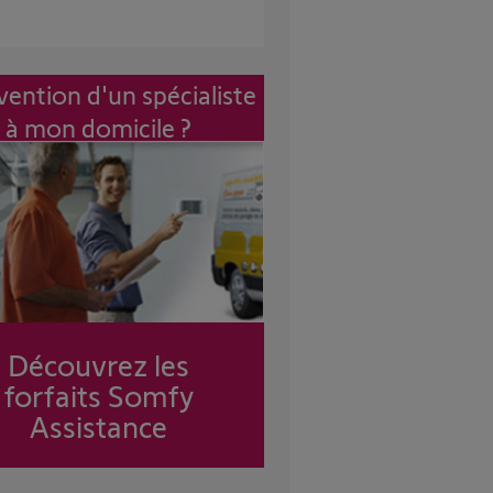
vention d'un spécialiste
à mon domicile ?
Découvrez les
forfaits Somfy
Assistance