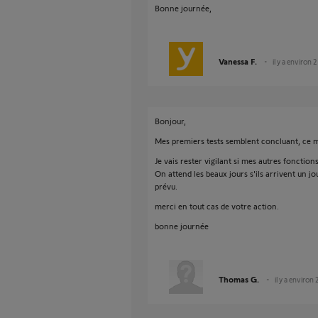
Bonne journée,
Vanessa F.
il y a environ 
Bonjour,
Mes premiers tests semblent concluant, ce 
Je vais rester vigilant si mes autres foncti
On attend les beaux jours s'ils arrivent un 
prévu.
merci en tout cas de votre action.
bonne journée
Thomas G.
il y a environ 