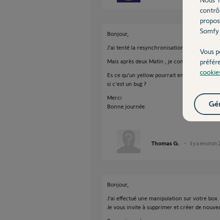
contrô
propos
Somfy 
Bonjour,
J'ai tenté la resynchronisation, c'était une b
Vous p
Mais après deux Matin , je confirme que cel
préfér
cookie
Es ce qu'un yellow pourrait en parler a l'équ
si c'est un bug ?
Merci
Gér
Bonne journée
Thomas G.
il y a environ 
Bonjour,
J'ai effectué une manipulation sur votre box.
Je vous invite à supprimer et créer de nouve