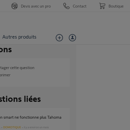
Devis avec un pro
Contact
Boutique
Autres produits
ons
tager cette question
primer
tions liées
DOMOTIQUE
il y a environ un mois
s