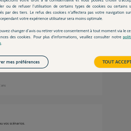
ler ou de refuser l'utilisation de certains types de cookies ou certains s
és par des tiers. Le refus des cookies n’affectera pas votre navigation sur 
cependant votre expérience utilisateur sera moins optimale.
onne piste
ouvez changer d'avis ou retirer votre consentement à tout moment via le ce
a ne fonctionne pas mieux.
ences des cookies. Pour plus d’informations, veuillez consulter notre
poli
s
.
ipe de dev ? Et m'expliquer ce qui ne va pas pu
er mes préférences
TOUT ACCEP
2 ans
au vos scénarios.