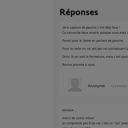
Réponses
1ère capture de gauche c'est déjà faux !
Ca nécessite deux smarts puisque vous avez 
Pareil pour le 3ème en partant de gauche.
Pour le reste on ne sait pas ne connaissant p
Donc là on voit la fermeture, mais c'est quoi 
Bonne journée à vous.
Anonyme
il y a environ
bonjour ,
merci de votre retour.
je comprends pas trop car c'est un "ou" ave