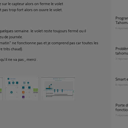
ape sur le capteur alors on ferme le volet
st pas trop fort alors on ouvre le volet.
Programme SMART ne fonctionne pas sur
Tahom
6
réponse
uelques semaine. le volet reste toujours fermé ou il
eu de journée.
matin" ne fonctionne pas et je comprend pas car toutes les
Problème d'intégration de elixo smart io a
re très chaud).
tahoma
'il ne va pas , merci .
3
réponse
Smart 
8
réponse
porte de garage Dexxo smart io, pas de
foncti
7
réponse