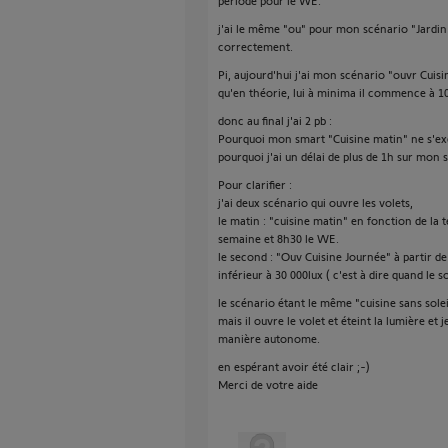
période pour le WE.
j'ai le même "ou" pour mon scénario "Jardin 
correctement.
Pi, aujourd'hui j'ai mon scénario "ouvr Cuisi
qu'en théorie, lui à minima il commence à 1
donc au final j'ai 2 pb :
Pourquoi mon smart "Cuisine matin" ne s'ex
pourquoi j'ai un délai de plus de 1h sur mon
Pour clarifier :
j'ai deux scénario qui ouvre les volets,
le matin : "cuisine matin" en fonction de la 
semaine et 8h30 le WE.
le second : "Ouv Cuisine Journée" à partir d
inférieur à 30 000lux ( c'est à dire quand le s
le scénario étant le même "cuisine sans solei
mais il ouvre le volet et éteint la lumière et
manière autonome.
en espérant avoir été clair ;-)
Merci de votre aide