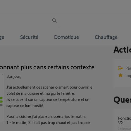
ge
Sécurité
Domotique
Chauffage
Acti
onnant plus dans certains contexte
Par
Im
Bonjour,
J'ai actuellement des scénario smart pour ouvrir le
volet de ma cuisine et ma porte fenêtre.
Ques
ils se basent sur un capteur de température et un
capteur de luminosité
Pour la cuisine j'ai plusieurs scénarios le matin.
Fonction smart ne fonctionne plus Tahoma
1 - le matin, S'il fait pas trop chaud et pas trop de
V2
5
réponse