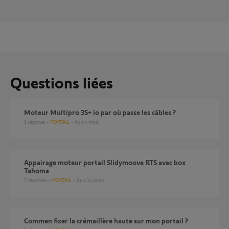
Questions liées
Moteur Multipro 3S+ io par où passe les câbles ?
1
réponse
PORTAIL
il y a 4 mois
Appairage moteur portail Slidymoove RTS avec box
Tahoma
7
réponses
PORTAIL
il y a 14 jours
Commen fixer la crémaillère haute sur mon portail ?