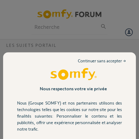
Particuliers
Professionnels
Forum
LES SUJETS PORTAIL
Volet
Fixation du Passe câbles pour moteur de
Continuer sans accepter →
portail ?
Portail
Bonjour,
j'ai acheté le Passe cable pour moteur de portail SOMFY, il est livré
Garage
avec 10 chevilles et 10 vis, cependant il n'y a pas de notice ni aucune
Nous respectons votre vie privée
indication sur la maniere de poser ces vis.
Nous (Groupe SOMFY) et nos partenaires utilisons des
Merci,
Sécurité
technologies telles que les cookies sur notre site pour les
finalités suivantes: Personnaliser le contenu et les
Laurent A.
publicités, offrir une expérience personnalisée et analyser
Domotique
il y a environ 2 ans
notre trafic.
Participer au fil de discussion