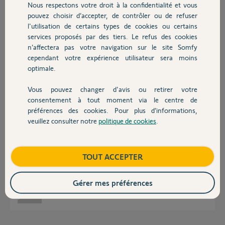
Nous respectons votre droit à la confidentialité et vous
Chauffage
pouvez choisir d’accepter, de contrôler ou de refuser
l'utilisation de certains types de cookies ou certains
Réponses
services proposés par des tiers. Le refus des cookies
Autres produits
n’affectera pas votre navigation sur le site Somfy
cependant votre expérience utilisateur sera moins
Bonjour
optimale.
Il n'y a pas de notice. Il faut percer le passe câble, poser les chevilles sur
Vous pouvez changer d'avis ou retirer votre
la longueur de chaque coté, et visser.
Devis avec un pro
consentement à tout moment via le centre de
Bonne journée !
préférences des cookies. Pour plus d’informations,
veuillez consulter notre
politique de cookies
.
Contact
Jean-Luc B.
il y a environ 2 ans
Boutique
TOUT ACCEPTER
En passant a travers le caoutchouc ?
Gérer mes préférences
Laurent A.
il y a environ 2 ans