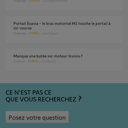
2
réponses
PORTAIL
il y a environ un mois
Portail Exavia - le bras motorisé M1 touche le portail à
mi-course
2
réponses
PORTAIL
il y a 23 jours
Manque une butée sur moteur Invisio ?
1
réponse
PORTAIL
il y a 6 jours
CE N'EST PAS CE
QUE VOUS RECHERCHEZ
Posez votre question