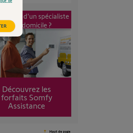
tique de
vention d'un spécialiste
à mon domicile ?
TER
Découvrez les
forfaits Somfy
Assistance
Haut de page