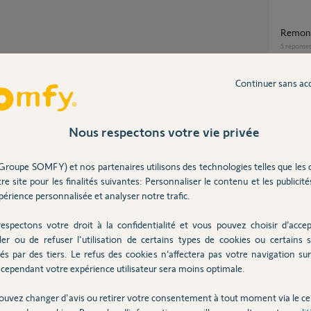
Remon
5
réponse
Continuer sans ac
probleme de programmation d'un store
banne a
2
réponse
Partager cette question
Nous respectons votre vie privée
Participer au fil de discussion
Groupe SOMFY) et nos partenaires utilisons des technologies telles que les 
Association moteur store banne Io
re site pour les finalités suivantes: Personnaliser le contenu et les publicités
imposs
érience personnalisée et analyser notre trafic.
1
réponse
pour vos problèmes.
espectons votre droit à la confidentialité et vous pouvez choisir d’accep
re il suffit de sortir les 3 stores, de les
ler ou de refuser l'utilisation de certains types de cookies ou certains s
Récept
e, ils doivent remonter.
és par des tiers. Le refus des cookies n’affectera pas votre navigation sur 
2
réponse
cependant votre expérience utilisateur sera moins optimale.
ouvez changer d'avis ou retirer votre consentement à tout moment via le ce