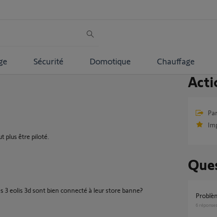
ge
Sécurité
Domotique
Chauffage
Acti
Par
Im
t plus être piloté.
Ques
s 3 eolis 3d sont bien connecté à leur store banne?
Probl
6
réponse