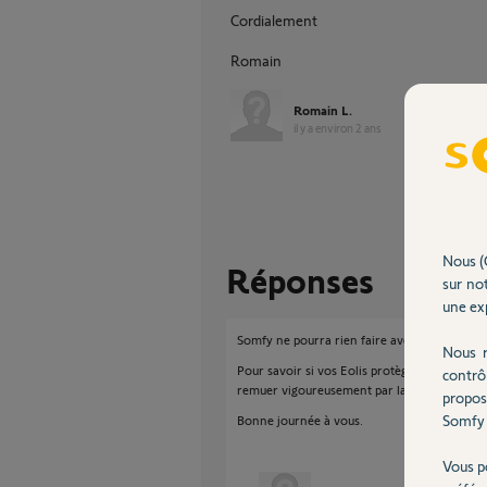
Cordialement
Romain
Romain L.
il y a environ 2 ans
Nous (
Réponses
sur not
une exp
Somfy ne pourra rien faire avec le pin box 
Nous r
Pour savoir si vos Eolis protègent bien leur sto
contrô
remuer vigoureusement par la barre de charg
propos
Somfy 
Bonne journée à vous.
Vous p