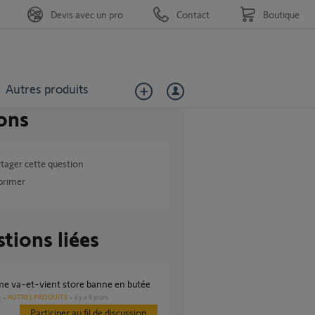
Devis avec un pro
Contact
Boutique
Autres produits
ons
tager cette question
primer
tions liées
ème va-et-vient store banne en butée
AUTRES PRODUITS
il y a 8 jours
s
Participer au fil de discussion