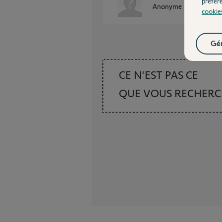
préfér
Anonyme
il y a environ
cookie
Gér
CE N'EST PAS CE
QUE VOUS RECHER