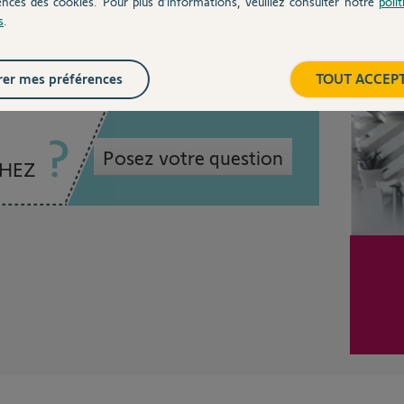
ences des cookies. Pour plus d’informations, veuillez consulter notre
poli
 2 ans
s
.
Inter
er mes préférences
TOUT ACCEP
Posez votre question
CHEZ