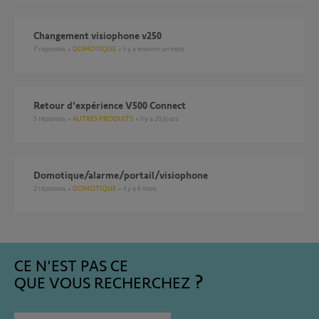
Changement visiophone v250
7
réponses
DOMOTIQUE
il y a environ un mois
Retour d'expérience V500 Connect
5
réponses
AUTRES PRODUITS
il y a 20 jours
domotique/alarme/portail/visiophone
2
réponses
DOMOTIQUE
il y a 6 mois
CE N'EST PAS CE
QUE VOUS RECHERCHEZ