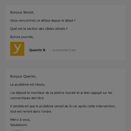
Bonjour Benoit,
Vous rencontrez ce défaut depuis le début ?
Quel est la section des câbles utilisés ?
Bonne journée,
Quentin B.
il y a environ 2 ans
Bonjour Quentin,
Le problème est résolu.
J ai déposé le moniteur de sa platine murale et ai bien appuyé sur les
connectiques derrière.
Il semblerait que le problème venait de là car après cette intervention,
tout est rentré dans l'ordre.
Merci à vous,
Salutations.