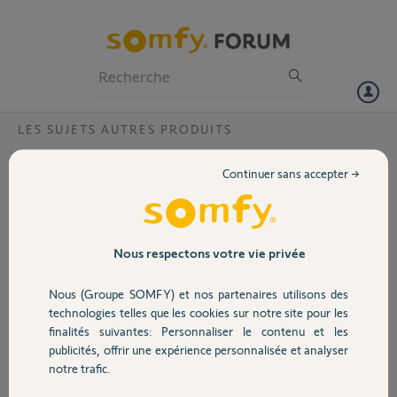
Particuliers
Professionnels
Forum
LES SUJETS AUTRES PRODUITS
Volet
Version Visiophone ?
Continuer sans accepter →
Bonjour,
Portail
Je souhaiterai connaître
la dernière version de
Garage
Nous respectons votre vie privée
disponible pour un V500.
Dans le cas où elle soit
Nous (Groupe SOMFY) et nos partenaires utilisons des
plus récente que celle que
Sécurité
technologies telles que les cookies sur notre site pour les
j'ai, j'aimerai faire une
finalités suivantes: Personnaliser le contenu et les
mise à jour du
publicités, offrir une expérience personnalisée et analyser
visiophone.
Domotique
notre trafic.
Merci d'avance,