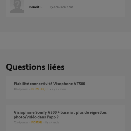
Benoit L.
il y a environ 2 ans
Questions liées
Fiabilité connectivité Visophone VT500
10
réponses
DOMOTIQUE
il y a 2 mois
Visiophone Somfy V500 + base io : plus de vignettes
photo/vidéo dans l’app ?
42
réponses
PORTAIL
il y a 4 mois