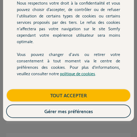
Salutations.
Nous respectons votre droit à la confidentialité et vous
Chauffage
pouvez choisir d’accepter, de contrôler ou de refuser
l'utilisation de certains types de cookies ou certains
Benoit L.
il y a environ 2 ans
services proposés par des tiers. Le refus des cookies
Autres produits
n’affectera pas votre navigation sur le site Somfy
Participer au fil de discussion
cependant votre expérience utilisateur sera moins
optimale.
Réponses
Vous pouvez changer d'avis ou retirer votre
Devis avec un pro
consentement à tout moment via le centre de
préférences des cookies. Pour plus d’informations,
veuillez consulter notre
politique de cookies
.
Bonsoir Benoit.
Contact
Indiquez le problème que vous rencontrez et un Yello prendra contact
avec vous.
Si vous n'avez pas de problème, Somfy ne diffuse pas de maj de firmware.
Boutique
TOUT ACCEPTER
Ca évite de générer des problèmes ou il n'y en pas.
Gérer mes préférences
JACKY M.
il y a environ 2 ans