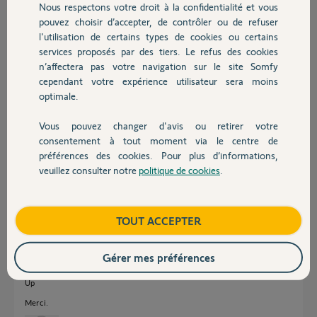
Emmanuel
Nous respectons votre droit à la confidentialité et vous
Chauffage
pouvez choisir d’accepter, de contrôler ou de refuser
l'utilisation de certains types de cookies ou certains
services proposés par des tiers. Le refus des cookies
Autres produits
n’affectera pas votre navigation sur le site Somfy
cependant votre expérience utilisateur sera moins
optimale.
Vous pouvez changer d'avis ou retirer votre
Emmanuel B.
Devis avec un pro
consentement à tout moment via le centre de
il y a environ 2 ans
préférences des cookies. Pour plus d’informations,
Participer au fil de discussion
veuillez consulter notre
politique de cookies
.
Contact
Réponses
Boutique
TOUT ACCEPTER
Gérer mes préférences
Bonjour,
Up
Merci.