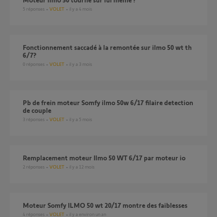
5
réponses
VOLET
il y a 4 mois
Fonctionnement saccadé à la remontée sur ilmo 50 wt th
6/7?
0
réponses
VOLET
il y a 3 mois
pb de frein moteur Somfy ilmo 50w 6/17 filaire detection
de couple
3
réponses
VOLET
il y a 5 mois
Remplacement moteur Ilmo 50 WT 6/17 par moteur io
2
réponses
VOLET
il y a 12 mois
Moteur Somfy ILMO 50 wt 20/17 montre des faiblesses
4
réponses
VOLET
il y a environ un an