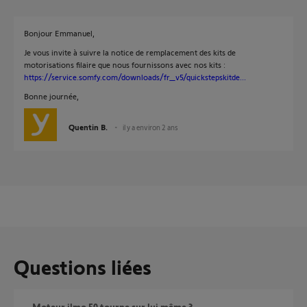
Bonjour Emmanuel,
Je vous invite à suivre la notice de remplacement des kits de
motorisations filaire que nous fournissons avec nos kits :
https://service.somfy.com/downloads/fr_v5/quickstepskitde...
Bonne journée,
Quentin B.
il y a environ 2 ans
Questions liées
Moteur ilmo 50 tourne sur lui même ?