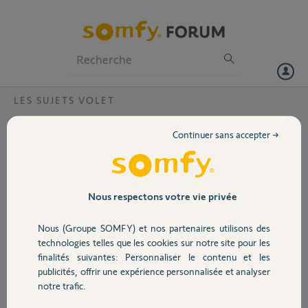
Particuliers
Professionnels
Forum
LES SUJETS VOLET
Volet
Changement de moteur ILMO50 -
Continuer sans accepter →
remontage
Portail
Bonjour,
J'en suis à la phase de remontage,
Garage
Nous respectons votre vie privée
ayant démonté l'ancien moteur qui
fonctionnait mal il y a déjà un
Nous (Groupe SOMFY) et nos partenaires utilisons des
moment, je ne me souviens plus
Sécurité
technologies telles que les cookies sur notre site pour les
quelles vis utiliser à quel endroit, si
finalités suivantes: Personnaliser le contenu et les
quelqu'un pouvait m'aiguiller...
publicités, offrir une expérience personnalisée et analyser
Domotique
notre trafic.
Merci,