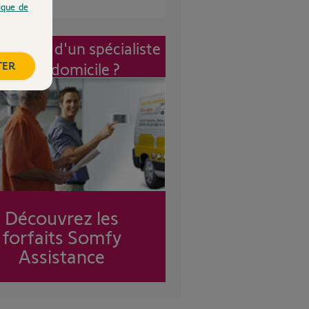
tique de
vention d'un spécialiste
TER
à mon domicile ?
Découvrez les
forfaits Somfy
Assistance