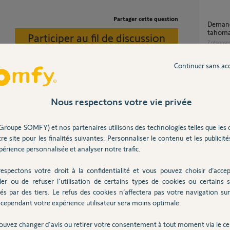
Partager cette question
Demande transfert clé IO tahoma V2 vers
tahoma
Participer au fil de discussion
7
réponse
Continuer sans ac
demande migration tahoma v2 vers tahoma
switch 
re Tahoma.
49
répons
Nous respectons votre vie privée
Groupe SOMFY) et nos partenaires utilisons des technologies telles que les 
Transfert compte et équipements d'une
re site pour les finalités suivantes: Personnaliser le contenu et les publicités
Tahoma
 ans
érience personnalisée et analyser notre trafic.
31
répons
espectons votre droit à la confidentialité et vous pouvez choisir d’accep
ler ou de refuser l'utilisation de certains types de cookies ou certains s
Transf
és par des tiers. Le refus des cookies n’affectera pas votre navigation sur 
13
répons
cependant votre expérience utilisateur sera moins optimale.
ouvez changer d'avis ou retirer votre consentement à tout moment via le ce
Posez votre question