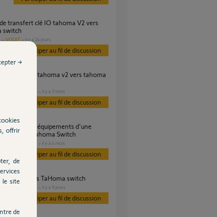
 switch
VOLET
il y a 24 jours
s
Participer au fil de discussion
cepter →
?
DOMOTIQUE
il y a 3 mois
es
Participer au fil de discussion
cookies
, offrir
 v2 et une Tahoma Switch
DOMOTIQUE
il y a 4 mois
es
Participer au fil de discussion
ter, de
ervices
ert box v2 vers TaHoma switch
le site
DOMOTIQUE
il y a 9 jours
es
Participer au fil de discussion
ntre de