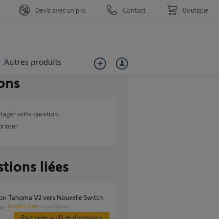
Devis avec un pro
Contact
Boutique
Autres produits
ons
tager cette question
primer
tions liées
tion Tahoma V2 vers Nouvelle Switch
DOMOTIQUE
il y a 29 jours
es
Participer au fil de discussion