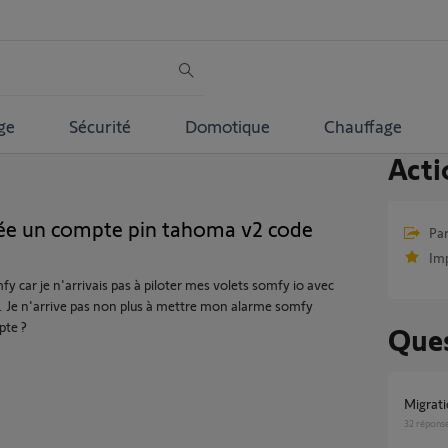
ge
Sécurité
Domotique
Chauffage
Acti
ée un compte pin tahoma v2 code
Par
Im
 car je n'arrivais pas à piloter mes volets somfy io avec
 Je n'arrive pas non plus à mettre mon alarme somfy
pte ?
Ques
Migra
32
répons