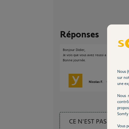
Réponses
Bonjour Didier,
Je vois que vous avez reussi a réactiver vot
Bonne journée.
Nous (
sur not
Nicolas F.
il y a environ 2
une exp
Nous r
contrô
propos
Somfy 
CE N'EST PAS CE
Vous p