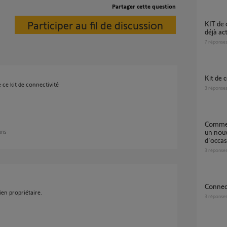
Partager cette question
Participer au fil de discussion
KIT de connectivité d'occasion bloqué (PIN
déjà act
7
réponse
Kit de
ce kit de connectivité
3
réponse
Comment supprimer un compte existant sur
un nouv
 ans
d'occas
3
réponse
Connec
ien propriétaire.
3
réponse