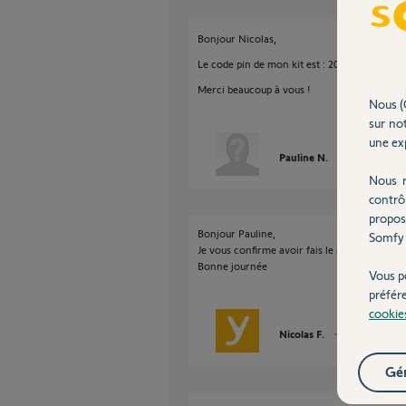
Bonjour Nicolas,
Le code pin de mon kit est : 2045-0239-6135
Merci beaucoup à vous !
Nous (
sur not
une exp
Pauline N.
il y a presque 
Nous r
contrô
propos
Bonjour Pauline,
Somfy 
Je vous confirme avoir fais le necessaire.
Bonne journée
Vous p
préfér
cookie
Nicolas F.
il y a presque 2
Gér