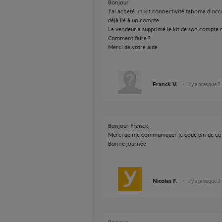
Bonjour
J'ai acheté un kit connectivité tahoma d'occas
déjà lié à un compte
Le vendeur a supprimé le kit de son compte m
Comment faire ?
Merci de votre aide
Franck V.
il y a presque 2
Bonjour Franck,
Merci de me communiquer le code pin de ce k
Bonne journée
Nicolas F.
il y a presque 2