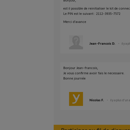
Bonjour,
est il possible de reinitialiser le kit de conn
Le PIN est le suivant : 2112-3935-7572
Merci d'avance
Jean-Francois D.
il y a 
Bonjour Jean-francois,
Je vous confirme avoir fais le necessaire.
Bonne journée
Nicolas F.
il y a plus d'un 