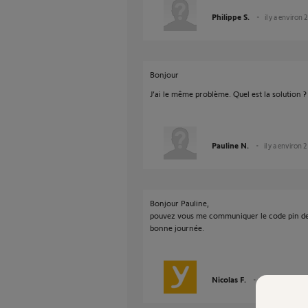
Philippe S.
il y a environ 
Bonjour
J’ai le même problème. Quel est la solution 
Pauline N.
il y a environ 
Bonjour Pauline,
pouvez vous me communiquer le code pin de 
bonne journée.
Nicolas F.
il y a presque 2