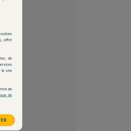
cookies
, offrir
ter, de
ervices
le site
ntre de
tique de
TER