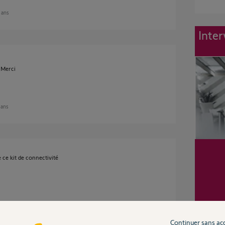
2 ans
Inter
? Merci
2 ans
ce kit de connectivité
 ans
Continuer sans ac