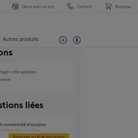
Devis avec un pro
Contact
Boutique
Autres produits
ons
tager cette question
primer
tions liées
kit connectivité d'occasion
DOMOTIQUE
il y a 17 jours
Participer au fil de discussion