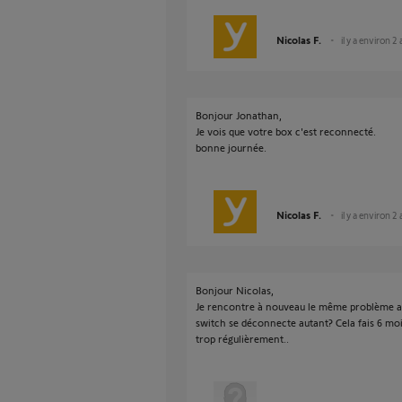
Nicolas F.
il y a environ 2
Bonjour Jonathan,
Je vois que votre box c'est reconnecté.
bonne journée.
Nicolas F.
il y a environ 2
Bonjour Nicolas,
Je rencontre à nouveau le même problème a
switch se déconnecte autant? Cela fais 6 mois
trop régulièrement..