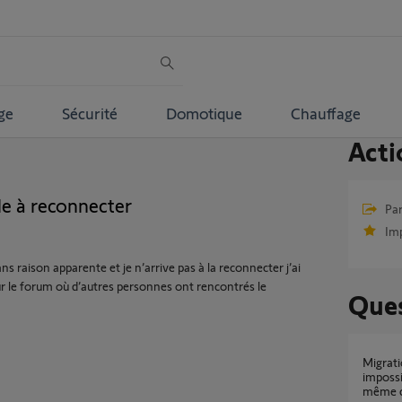
ge
Sécurité
Domotique
Chauffage
Acti
e à reconnecter
Par
Im
raison apparente et je n’arrive pas à la reconnecter j’ai
ur le forum où d’autres personnes ont rencontrés le
Ques
Migration TaHoma V1 vers TaHoma Switch
impossi
même 