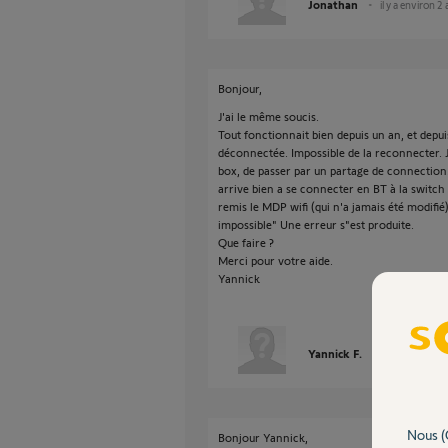
Jonathan
il y a environ 2
Bonjour,
J'ai le même soucis.
Tout fonctionnait bien depuis un an, et depu
déconnectée. Impossible de la reconnecter. 
box, de passer par un partage de connection. 
arrive bien a se connecter en BT à la switch (l
remis le MDP wifi (qui n'a jamais été modifié
impossible" Une erreur s"est produite.
Que faire ?
Merci pour votre aide.
Yannick
Yannick F.
il y a environ 
Nous (
Bonjour Yannick,