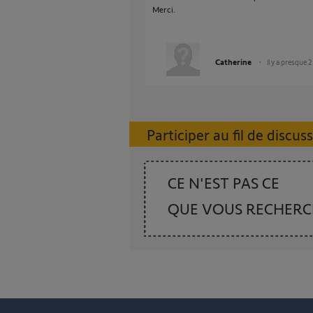
Merci.
Catherine
il y a presque 
Participer au fil de discus
CE N'EST PAS CE
QUE VOUS RECHER