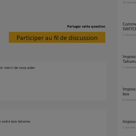
55
répons
Comment reconnecter ma TAHOMA
Partager cette question
SWITCH
7
réponse
Participer au fil de discussion
Impossible de connecter mes volets à la Box
Tahoma
ir merci de nous aider
5
réponse
Impossible de me reconnecter à ma Tahoma
box
8
réponse
Impossi
e votre box tahoma.
1
réponse