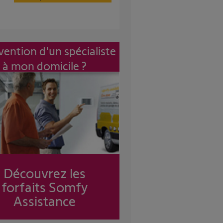
vention d'un spécialiste
à mon domicile ?
Découvrez les
forfaits Somfy
Assistance