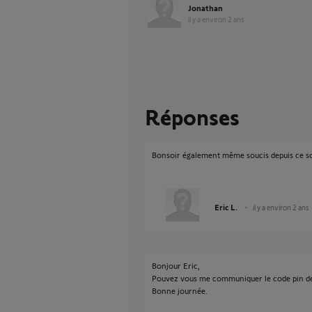
Jonathan
il y a environ 2 ans
Réponses
Bonsoir également même soucis depuis ce so
Eric L.
il y a environ 2 ans
Bonjour Eric,
Pouvez vous me communiquer le code pin d
Bonne journée.