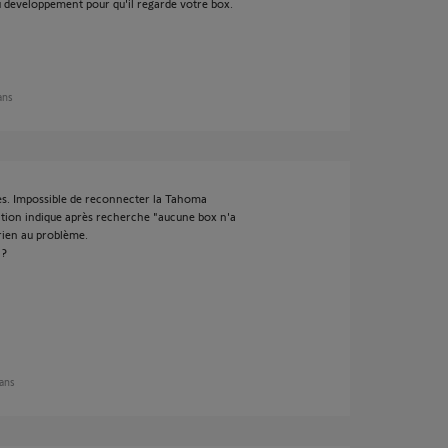
 developpement pour qu'il regarde votre box.
 ans
nes. Impossible de reconnecter la Tahoma
ication indique après recherche "aucune box n'a
 rien au problème.
 ?
 ans