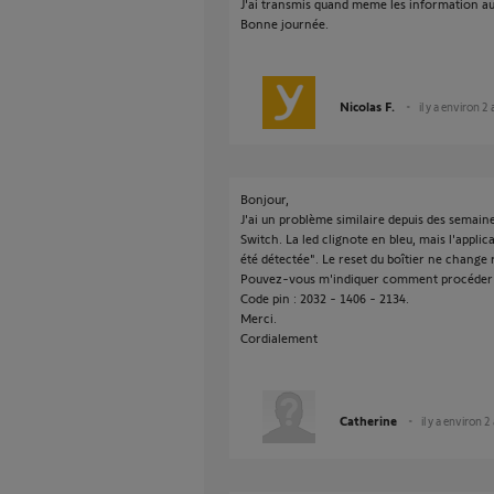
J'ai transmis quand meme les information au
Bonne journée.
Nicolas F.
il y a environ 2
Bonjour,
J'ai un problème similaire depuis des semai
Switch. La led clignote en bleu, mais l'appl
été détectée". Le reset du boîtier ne change
Pouvez-vous m'indiquer comment procéder
Code pin : 2032 - 1406 - 2134.
Merci.
Cordialement
Catherine
il y a environ 2