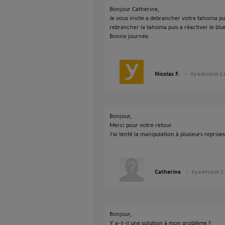
Bonjour Catherine,
Je vous invite a debrancher votre tahoma pu
rebrancher la tahoma puis a réactiver le blu
Bonne journée.
Nicolas F.
il y a environ 2
Bonjour,
Merci pour votre retour.
J'ai tenté la manipulation à plusieurs reprise
Catherine
il y a environ 2
Bonjour,
Y a-t-il une solution à mon problème ?