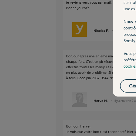
sur not
je reviens vers vous par mail.
Bonne journée.
une exp
Nous r
contrô
Nicolas F.
il y a environ 2
propos
Somfy 
Vous p
Bonjour,après une énième maj de ma tahoma
préfér
chaque fois. C'est un pb récurrent, quelqu'un s
cookie
effectué toutes les manip et rien n'y fait. Je v
ne plus avoir de problème. Si quelqu'un peu
à tous. Code pin 2004-3544-9906.
Gér
Herve H.
il y a environ 2 
Bonjour Hervé,
Je vois que votre box c'est reconnecté hier s