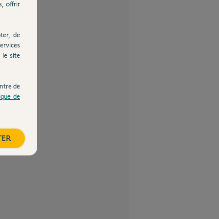
, offrir
ter, de
ervices
le site
ntre de
tique de
TER