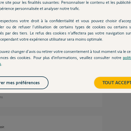
re site pour les finalités suivantes: Personnaliser le contenu et les publicités
érience personnalisée et analyser notre trafic.
espectons votre droit à la confidentialité et vous pouvez choisir d’accep
ler ou de refuser l'utilisation de certains types de cookies ou certains s
 ans
és par des tiers. Le refus des cookies n’affectera pas votre navigation sur 
cependant votre expérience utilisateur sera moins optimale.
ouvez changer d'avis ou retirer votre consentement à tout moment via le ce
 Switch celle-ci est déconnectée comme a
ences des cookies. Pour plus d’informations, veuillez consulter notre
poli
erait-il expliqué qu'elle en est la cause. J'ai
s
.
ais finir par ne plus faire de mise à jour pour
t me reconnecter j'en serais gré bonne journée
er mes préférences
TOUT ACCEP
ans
oir.