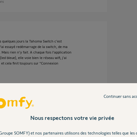
 ans
is quelques jours la Tahoma Switch c'est
J'ai essayé redémarrage de la switch, de ma
Mais rien n'y fait. A chaque fois l'application
ed bleue), elle voie bien le réseau wifi, j'ai
) et cela finit toujours sur "Connexion
Continuer sans ac
2 ans
Nous respectons votre vie privée
Groupe SOMFY) et nos partenaires utilisons des technologies telles que les 