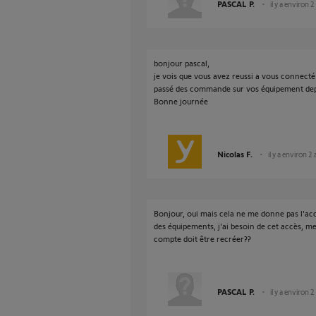
PASCAL P.
il y a environ 2
bonjour pascal,
je vois que vous avez reussi a vous connecté p
passé des commande sur vos équipement dep
Bonne journée
Nicolas F.
il y a environ 2
Bonjour, oui mais cela ne me donne pas l'a
des équipements, j'ai besoin de cet accès, m
compte doit être recréer??
PASCAL P.
il y a environ 2