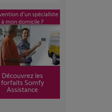
vention d'un spécialiste
à mon domicile ?
Découvrez les
forfaits Somfy
Assistance