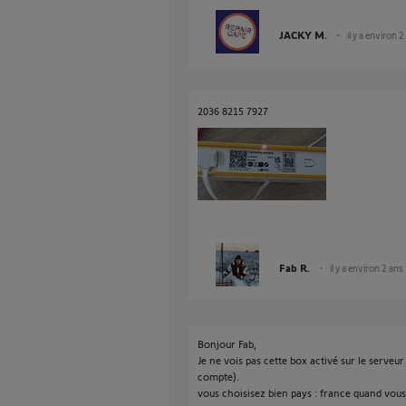
JACKY M.
il y a environ 2
2036 8215 7927
Fab R.
il y a environ 2 ans
Bonjour Fab,
Je ne vois pas cette box activé sur le serveur
compte).
vous choisisez bien pays : france quand vous