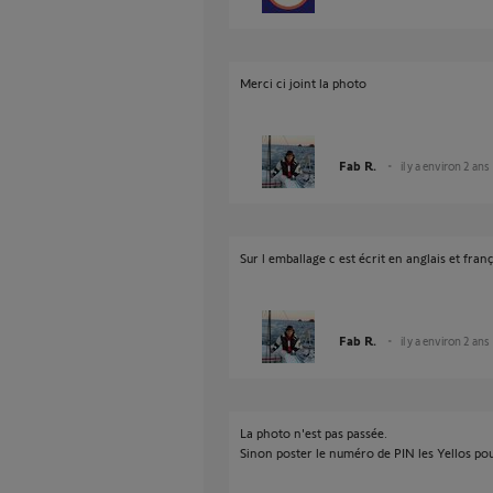
Merci ci joint la photo
Fab R.
il y a environ 2 ans
Sur l emballage c est écrit en anglais et fran
Fab R.
il y a environ 2 ans
La photo n'est pas passée.
Sinon poster le numéro de PIN les Yellos pour