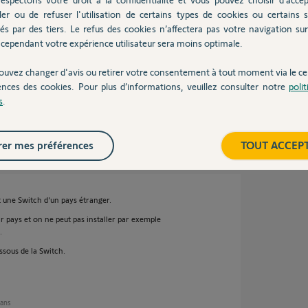
ler ou de refuser l'utilisation de certains types de cookies ou certains s
és par des tiers. Le refus des cookies n’affectera pas votre navigation sur 
cependant votre expérience utilisateur sera moins optimale.
ouvez changer d'avis ou retirer votre consentement à tout moment via le ce
ences des cookies. Pour plus d’informations, veuillez consulter notre
poli
s
.
er mes préférences
TOUT ACCEP
 une Switch d'un pays étranger.
r pays et on ne peut pas installer par exemple
.
ssous de la Switch.
 ans