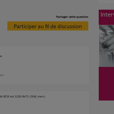
Inter
Partager cette question
Participer au fil de discussion
ma
 ans
A BOX est 1228-8472-2548, merci