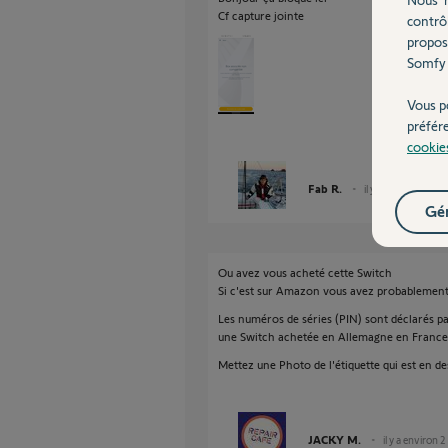
Cf capture jointe
contrô
propos
Somfy 
Vous p
préfér
cookie
Fab R.
il y a environ 2 ans
Gér
Ou avez vous acheté cette Switch
Si c'est sur Amazon vous avez probablement
Les numéros de séries (PIN) sont déclarés pa
une Switch achetée en Allemagne en France
Mettez une Photo de l'étiquette qui est en de
JACKY M.
il y a environ 2