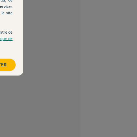
ervices
le site
ntre de
tique de
TER