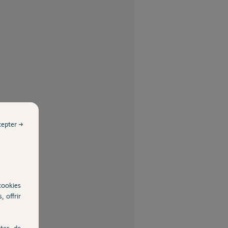
cepter →
cookies
, offrir
ter, de