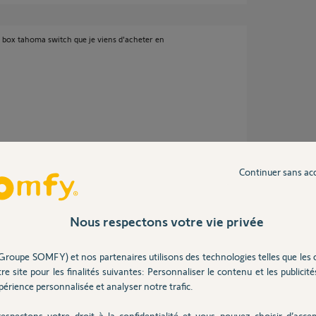
e box tahoma switch que je viens d'acheter en
Continuer sans ac
e ?
Nous respectons votre vie privée
 ans
Groupe SOMFY) et nos partenaires utilisons des technologies telles que les 
re site pour les finalités suivantes: Personnaliser le contenu et les publicités
érience personnalisée et analyser notre trafic.
espectons votre droit à la confidentialité et vous pouvez choisir d’accep