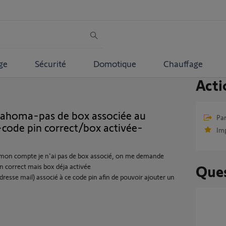
ge
Sécurité
Domotique
Chauffage
Acti
tahoma-pas de box associée au
Par
ode pin correct/box activée-
Im
 mon compte je n'ai pas de box associé, on me demande
n correct mais box déja activée
Ques
sse mail) associé à ce code pin afin de pouvoir ajouter un