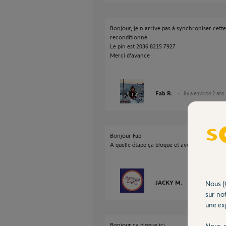
Bonjour, je n'arrive pas à synchroniser cett
reconditionné
Le pin est 2036 8215 7927
Merci d'avance
Fab R.
il y a environ 2 ans
Bonjour Fab
A quelle étape ça bloque et avec quel messag
JACKY M.
il y a environ 2
Nous (
sur not
une exp
Bonjour ça bloque ici
Nous r