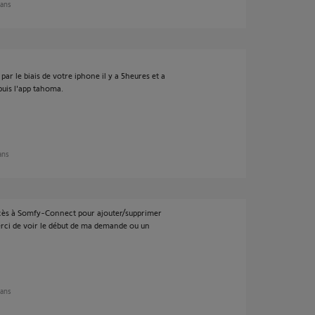
 ans
ar le biais de votre iphone il y a 5heures et a
uis l'app tahoma.
 ans
ccès à Somfy-Connect pour ajouter/supprimer
erci de voir le début de ma demande ou un
 ans