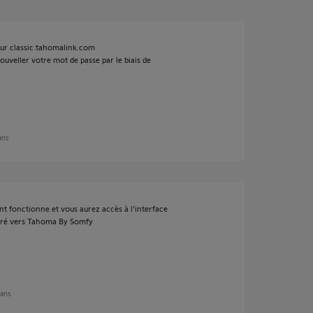
sur classic.tahomalink.com
nouveller votre mot de passe par le biais de
 ans
ant fonctionne et vous aurez accès à l'interface
gré vers Tahoma By Somfy
 ans