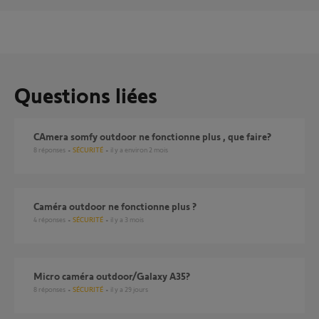
Questions liées
CAmera somfy outdoor ne fonctionne plus , que faire?
8
réponses
SÉCURITÉ
il y a environ 2 mois
Caméra outdoor ne fonctionne plus ?
4
réponses
SÉCURITÉ
il y a 3 mois
Micro caméra outdoor/Galaxy A35?
8
réponses
SÉCURITÉ
il y a 29 jours