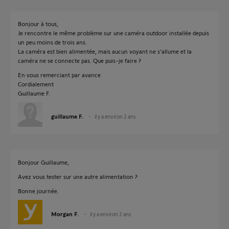
Bonjour à tous,
Je rencontre le même problème sur une caméra outdoor installée depuis
un peu moins de trois ans.
La caméra est bien alimentée, mais aucun voyant ne s’allume et la
caméra ne se connecte pas. Que puis-je faire ?
En vous remerciant par avance
Cordialement
Guillaume F.
guillaume F.
il y a environ 2 ans
Bonjour Guillaume,
Avez vous tester sur une autre alimentation ?
Bonne journée.
Morgan F.
il y a environ 2 ans