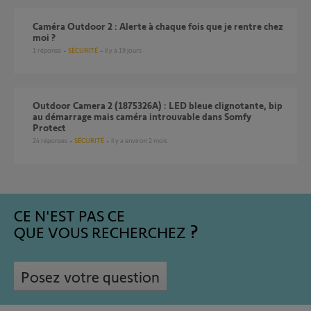
Caméra Outdoor 2 : Alerte à chaque fois que je rentre chez
moi ?
1
réponse
SÉCURITÉ
il y a 19 jours
Outdoor Camera 2 (1875326A) : LED bleue clignotante, bip
au démarrage mais caméra introuvable dans Somfy
Protect
24
réponses
SÉCURITÉ
il y a environ 2 mois
CE N'EST PAS CE
QUE VOUS RECHERCHEZ
Posez votre question