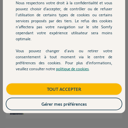
Nous respectons votre droit à la confidentialité et vous
Chauffage
Réponses
pouvez choisir d’accepter, de contrôler ou de refuser
l'utilisation de certains types de cookies ou certains
services proposés par des tiers. Le refus des cookies
Autres produits
Bonjour Alain
n’affectera pas votre navigation sur le site Somfy
cependant votre expérience utilisateur sera moins
Qu'est-ce qui vous fait dire que la caméra neuve est hs ?
optimale.
Bonne journée !
Vous pouvez changer d'avis ou retirer votre
Devis avec un pro
Jean-Luc B.
il y a environ 2 ans
consentement à tout moment via le centre de
préférences des cookies. Pour plus d’informations,
veuillez consulter notre
politique de cookies
.
Contact
Bonjour Jean-Luc,
Aucun voyant ne s'allume et j'ai vérifié l'alimentation par
Boutique
TOUT ACCEPTER
intervertissement de caméra sur le socle. L'appui sur le reset n'a rien
donné. Que tenter de plus ??
Gérer mes préférences
Alain B.
il y a environ 2 ans