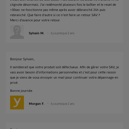
clignote désormais. J’ai redémonté plusieurs fois le boîtier et le reset de
>30sec ne fonctionne pas même après avoir débranché 24h puis
rebranché. Que faire d’autre si ce n’est faire un retour SAV ?
Merci d’avance pour votre retour.
Sylvain M.
il y a presque 2 ans
Bonjour Sylvain,
Il semblerait que votre produit soit défectueux. Afin de gérer votre SAV, je
vais avoir besoin d'informations personnelles et c'est pour cette raison
que je viens de vous envoyer un mail pour continuer votre dépannage en
privé.
Bonne journée.
Morgan F.
il y a presque 2 ans