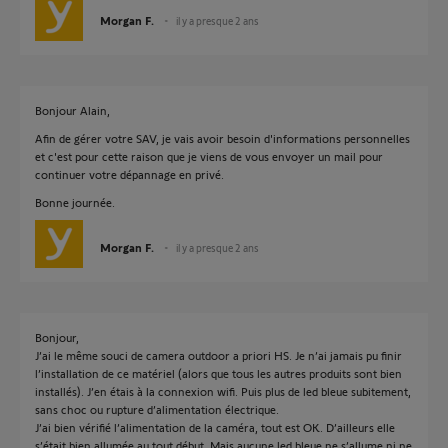
Morgan F.
il y a presque 2 ans
Bonjour Alain,
Afin de gérer votre SAV, je vais avoir besoin d'informations personnelles
et c'est pour cette raison que je viens de vous envoyer un mail pour
continuer votre dépannage en privé.
Bonne journée.
Morgan F.
il y a presque 2 ans
Bonjour,
J’ai le même souci de camera outdoor a priori HS. Je n’ai jamais pu finir
l’installation de ce matériel (alors que tous les autres produits sont bien
installés). J’en étais à la connexion wifi. Puis plus de led bleue subitement,
sans choc ou rupture d’alimentation électrique.
J’ai bien vérifié l’alimentation de la caméra, tout est OK. D’ailleurs elle
s’était bien allumée au tout début. Mais aucune led bleue ne s’allume ni ne