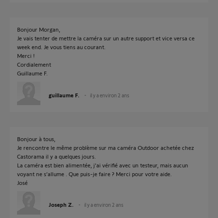
Bonjour Morgan,
Je vais tenter de mettre la caméra sur un autre support et vice versa ce
week end. Je vous tiens au courant.
Merci !
Cordialement
Guillaume F.
guillaume F.
il y a environ 2 ans
Bonjour à tous,
Je rencontre le même problème sur ma caméra Outdoor achetée chez
Castorama il y a quelques jours.
La caméra est bien alimentée, j'ai vérifié avec un testeur, mais aucun
voyant ne s’allume . Que puis-je faire ? Merci pour votre aide.
José
Joseph Z.
il y a environ 2 ans