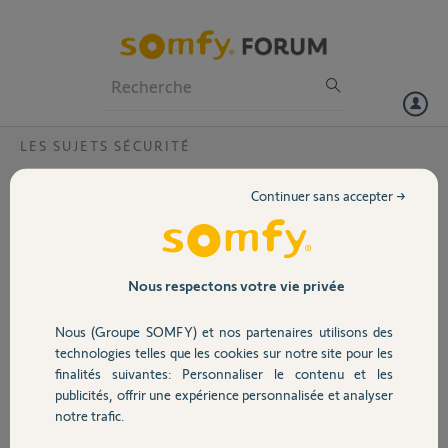
Particuliers
Professionnels
Forum
LES SUJETS SÉCURITÉ
Volet
Ma Caméra outdoor ne fonctionne pas ?
Continuer sans accepter →
Bonjour,
Portail
J'ai acheté sur le site Somfy 4 caméras. Une caméra outdoor ne
fonctionne pas et semble apparemment HS. Que dois-je faire pour
remédier à cela ?
Garage
Nous respectons votre vie privée
Merci,
Nous (Groupe SOMFY) et nos partenaires utilisons des
Sécurité
Alain B.
technologies telles que les cookies sur notre site pour les
il y a environ 2 ans
finalités suivantes: Personnaliser le contenu et les
Participer au fil de discussion
publicités, offrir une expérience personnalisée et analyser
Domotique
notre trafic.