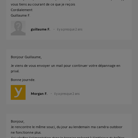
vous tiens au courant de ce que je reçois
Cordialement
Guillaume F.
guillaume F.
il y a presque 2 ans
Bonjour Guillaume,
Je viens de vous envoyer un mail pour continuer votre dépannage en
privé.
Bonne journée.
Morgan F.
il y a presque 2 ans
Bonjour,
Je rencontre le même souci, du jour au lendemain ma caméra outdoor
ne fonctionne plus.
J’ai vérifier l’alimentation dans le bornier présent à l’intérieur du boîtier,