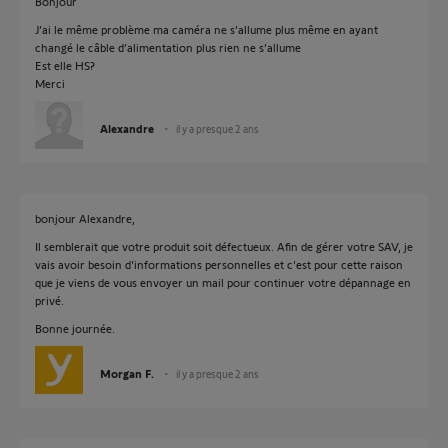
Bonjour
J’ai le même problème ma caméra ne s’allume plus même en ayant
changé le câble d’alimentation plus rien ne s’allume
Est elle HS?
Merci
Alexandre
il y a presque 2 ans
bonjour Alexandre,
Il semblerait que votre produit soit défectueux. Afin de gérer votre SAV, je
vais avoir besoin d'informations personnelles et c'est pour cette raison
que je viens de vous envoyer un mail pour continuer votre dépannage en
privé.
Bonne journée.
Morgan F.
il y a presque 2 ans