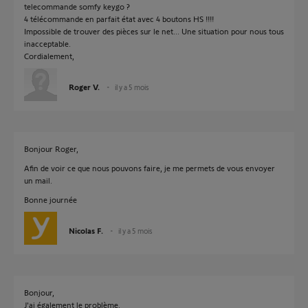
telecommande somfy keygo ?
4 télécommande en parfait état avec 4 boutons HS !!!!
Impossible de trouver des pièces sur le net... Une situation pour nous tous
inacceptable.
Cordialement,
Roger V.
il y a 5 mois
Bonjour Roger,
Afin de voir ce que nous pouvons faire, je me permets de vous envoyer
un mail.
Bonne journée
Nicolas F.
il y a 5 mois
Bonjour,
J'ai également le problème.