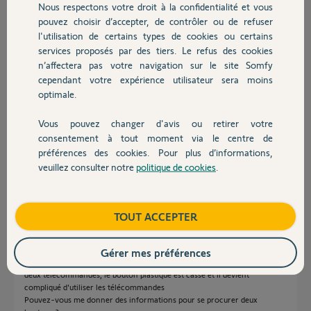
Participer au fil de discussion
Nous respectons votre droit à la confidentialité et vous
Chauffage
pouvez choisir d’accepter, de contrôler ou de refuser
l'utilisation de certains types de cookies ou certains
services proposés par des tiers. Le refus des cookies
Autres produits
Réponses
n’affectera pas votre navigation sur le site Somfy
cependant votre expérience utilisateur sera moins
optimale.
Bonjour Louis
Vous pouvez changer d'avis ou retirer votre
Afin de voir ce que nous pouvons faire, je me permets de vous envoyer
Devis avec un pro
un mail.
consentement à tout moment via le centre de
préférences des cookies. Pour plus d’informations,
Bonne journée,
veuillez consulter notre
politique de cookies
.
Contact
Nicolas F.
il y a environ 2 ans
Boutique
TOUT ACCEPTER
Bonjour,
Gérer mes préférences
J'ai le même problème pour le bouton de la télécommande keygo . Sur
deux télécommandes, le bouton plastique est cassé et il devient
compliqué d'utiliser les télécommandes
Pouvez-vous me donner des informations pour se procurer deux