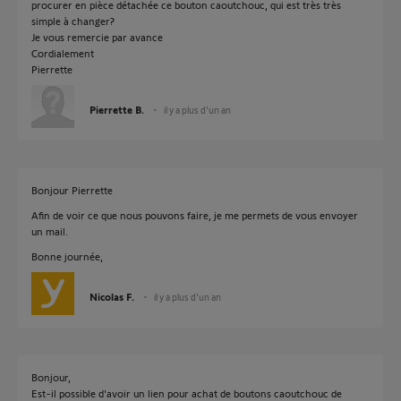
procurer en pièce détachée ce bouton caoutchouc, qui est très très
simple à changer?
Je vous remercie par avance
Cordialement
Pierrette
Pierrette B.
il y a plus d'un an
Bonjour Pierrette
Afin de voir ce que nous pouvons faire, je me permets de vous envoyer
un mail.
Bonne journée,
Nicolas F.
il y a plus d'un an
Bonjour,
Est-il possible d'avoir un lien pour achat de boutons caoutchouc de