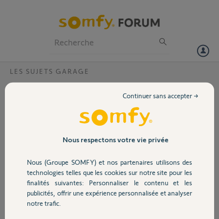
Particuliers
Professionnels
Forum
LES SUJETS GARAGE
Volet
Bouton caoutchouc telecommande somfy
Continuer sans accepter →
keygo
Portail
Bonjour,
Pouvez-vous m'indiquer svp comment me procurer le bouton
Garage
caoutchouc en morceaux
Nous respectons votre vie privée
Merci par avance
Ludovic
Nous (Groupe SOMFY) et nos partenaires utilisons des
Sécurité
technologies telles que les cookies sur notre site pour les
Merci,
finalités suivantes: Personnaliser le contenu et les
publicités, offrir une expérience personnalisée et analyser
Domotique
louis A.
notre trafic.
il y a environ 2 ans