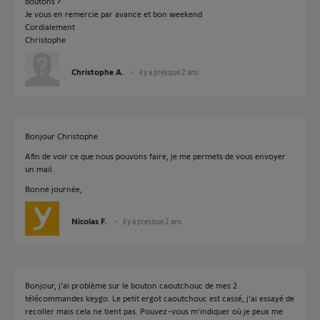
boutons ?
Je vous en remercie par avance et bon weekend
Cordialement
Christophe
Christophe A.
il y a presque 2 ans
Bonjour Christophe
Afin de voir ce que nous pouvons faire, je me permets de vous envoyer
un mail.
Bonne journée,
Nicolas F.
il y a presque 2 ans
Bonjour, j’ai problème sur le bouton caoutchouc de mes 2
télécommandes keygo. Le petit ergot caoutchouc est cassé, j’ai essayé de
recoller mais cela ne tient pas. Pouvez-vous m’indiquer où je peux me