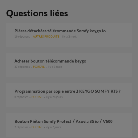
Questions liées
Pièces détachées télécommande Somfy keygo io
16
réponses
AUTRES PRODUITS
il y a 2 mois
Acheter bouton télécommande keygo
37
réponses
PORTAIL
il y a 3 mois
Programmation par copie entre 2 KEYGO SOMFY RTS ?
6
réponses
PORTAIL
il y a 28 jours
Bouton Piéton Somfy Protect / Axovia 3S io / V500
2
réponses
PORTAIL
il y a 7 jours