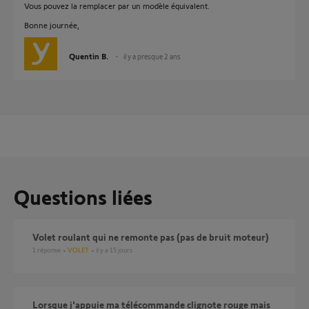
Vous pouvez la remplacer par un modèle équivalent.
Bonne journée,
Quentin B.
il y a presque 2 ans
Questions liées
Volet roulant qui ne remonte pas (pas de bruit moteur)
1
réponse
VOLET
il y a 15 jours
Lorsque j'appuie ma télécommande clignote rouge mais