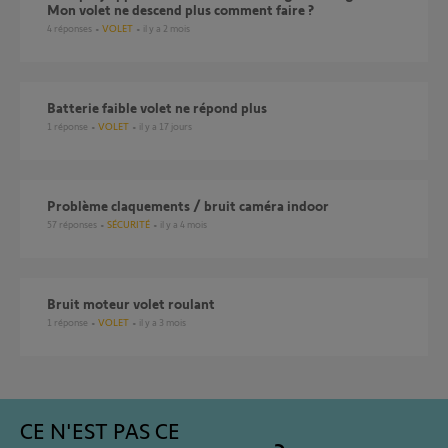
Mon volet ne descend plus comment faire ?
4
réponses
VOLET
il y a 2 mois
Batterie faible volet ne répond plus
1
réponse
VOLET
il y a 17 jours
Problème claquements / bruit caméra indoor
57
réponses
SÉCURITÉ
il y a 4 mois
Bruit moteur volet roulant
1
réponse
VOLET
il y a 3 mois
CE N'EST PAS CE