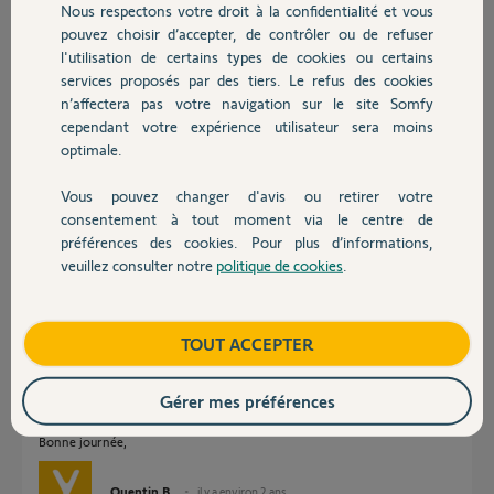
Nous respectons votre droit à la confidentialité et vous
Chauffage
Merci pour votre aide
pouvez choisir d’accepter, de contrôler ou de refuser
l'utilisation de certains types de cookies ou certains
Florian H.
services proposés par des tiers. Le refus des cookies
Autres produits
il y a environ 2 ans
n’affectera pas votre navigation sur le site Somfy
Participer au fil de discussion
cependant votre expérience utilisateur sera moins
optimale.
Vous pouvez changer d'avis ou retirer votre
Devis avec un pro
Réponses
consentement à tout moment via le centre de
préférences des cookies. Pour plus d’informations,
veuillez consulter notre
politique de cookies
.
Contact
Bonjour Florian,
Cela me fait penser à un problème de composant, qui à cause de la
chaleur de la journée, a du mal à fonctionner.
Boutique
TOUT ACCEPTER
Toutefois, je vous invite à vérifier tout de même s'il n'y a pas un support
de fixation qui se serait dévissé et qui causerait un blocage du moteur
Gérer mes préférences
l'empêchant de tourner.
Bonne journée,
Quentin B.
il y a environ 2 ans