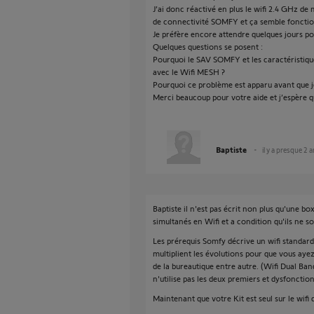
J’ai donc réactivé en plus le wifi 2.4 GHz de
de connectivité SOMFY et ça semble fonctio
Je préfère encore attendre quelques jours po
Quelques questions se posent :
Pourquoi le SAV SOMFY et les caractéristique
avec le Wifi MESH ?
Pourquoi ce problème est apparu avant que j
Merci beaucoup pour votre aide et j’espère qu
Baptiste
il y a presque 2 
Baptiste il n'est pas écrit non plus qu'une b
simultanés en Wifi et a condition qu'ils ne 
Les prérequis Somfy décrive un wifi standard
multiplient les évolutions pour que vous aye
de la bureautique entre autre. (Wifi Dual Ba
n'utilise pas les deux premiers et dysfonctio
Maintenant que votre Kit est seul sur le wifi 