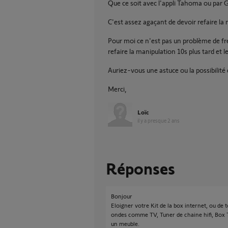
Que ce soit avec l'appli Tahoma ou pa
C'est assez agaçant de devoir refaire la 
Pour moi ce n'est pas un problème de fréq
refaire la manipulation 10s plus tard et 
Auriez-vous une astuce ou la possibilité
Merci,
Loïc
il y a presque 2 ans
Réponses
Bonjour
Eloigner votre Kit de la box internet, ou de 
ondes comme TV, Tuner de chaine hifi, Box TV..
un meuble.