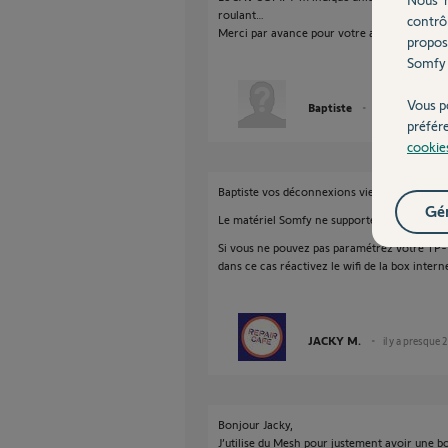
roulant…
contrô
Merci par avance pour votre aide,
propos
Somfy 
Vous p
Baptiste
il y a presque 2 
préfér
cookie
Baptiste vos déconnexions viennent du Wif
Gér
Le matériel Somfy ne supporte pas cette tec
Si vous ne pouvez pas paramétrez votre TP-
dans ce cas réactivez le wifi de la box intern
JACKY M.
il y a presque 
Bonjour Jacky,
J’utilise du Mesh pour justement avoir une 