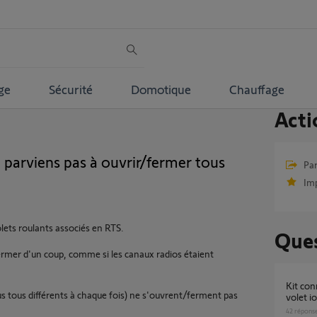
ge
Sécurité
Domotique
Chauffage
Acti
e parviens pas à ouvrir/fermer tous
Par
Im
volets roulants associés en RTS.
Ques
 fermer d'un coup, comme si les canaux radios étaient
Kit connectivité: impossible ajouter mon
lus tous différents à chaque fois) ne s'ouvrent/ferment pas
volet i
42
répons