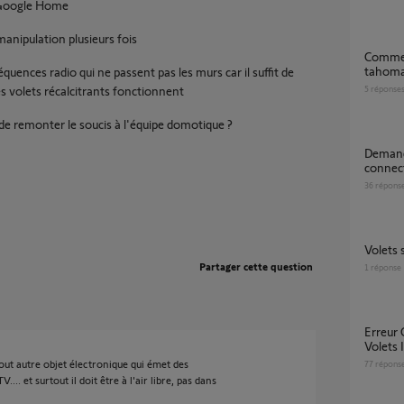
r Google Home
manipulation plusieurs fois
Comment passer du kit de connectivité vers
tahoma
uences radio qui ne passent pas les murs car il suffit de
les volets récalcitrants fonctionnent
5
réponse
 de remonter le soucis à l'équipe domotique ?
Demande de réinitialisation de kit
connect
36
répons
Volets
Partager cette question
1
réponse
Erreur Communication Kit de connectivité
Volets 
tout autre objet électronique qui émet des
77
répons
.. et surtout il doit être à l'air libre, pas dans