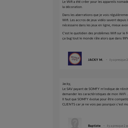
Le Wifi a été créer pour les appareils nomad
la décoration.
Dans les aberrations que je vois régulièreme
Wifi. Les accros de jeux vidéo savent depuis l
nécessaire dans les jeux en ligne, mieux av
C'est le quotidien des problèmes Wifi sur le
ça bug tout le monde râle alors que dans 99% 
JACKY M.
il y a presque 
Jacky,
Le SAV payant de SOMFY m’indique de réinit
demander les caractéristiques de mon WiFi … 
Il faut que SOMFY évolue pour être compatibl
CLIENTS car je ne vois pas pourquoi c’est mo
Baptiste
il y a presque 2 