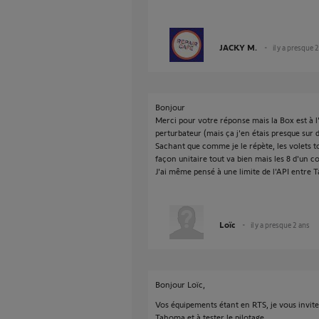
JACKY M.
il y a presque 
Bonjour
Merci pour votre réponse mais la Box est à l'
perturbateur (mais ça j'en étais presque sur 
Sachant que comme je le répète, les volets t
façon unitaire tout va bien mais les 8 d'un co
J'ai même pensé à une limite de l'API entre 
Loïc
il y a presque 2 ans
Bonjour Loïc,
Vos équipements étant en RTS, je vous invite
Tahoma et à tester le pilotage.