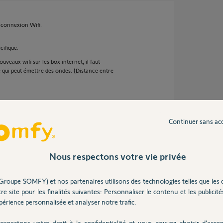
a connexion Wifi.
cifique.
uveaux wifi sur les box internet, il faut
 qui peut émettre des ondes. (Distance entre
2 ans
Continuer sans ac
Nous respectons votre vie privée
 j’avais le WIFI via la BOX SFR7 en ADSL2.
j’utilise le TP-Link Deco X50 WiFi 6 Mesh AX3000
Groupe SOMFY) et nos partenaires utilisons des technologies telles que les 
onstaté d’amélioration pour la commande des
re site pour les finalités suivantes: Personnaliser le contenu et les publicités
érience personnalisée et analyser notre trafic.
a maison sans source d'émission d'ondes à
re une remise à zéro des tous mes volets
espectons votre droit à la confidentialité et vous pouvez choisir d’accep