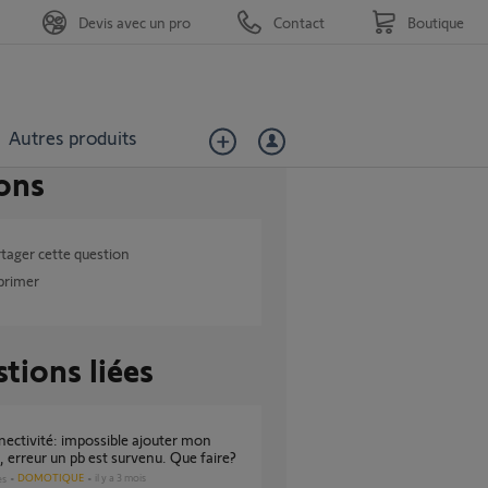
Devis avec un pro
Contact
Boutique
Autres produits
ons
tager cette question
primer
tions liées
o, erreur un pb est survenu. Que faire?
DOMOTIQUE
il y a 3 mois
es