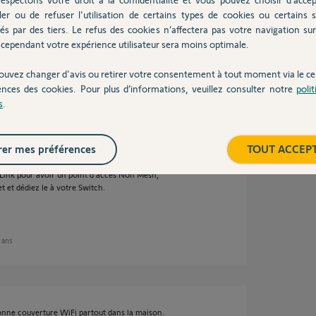
ler ou de refuser l'utilisation de certains types de cookies ou certains s
és par des tiers. Le refus des cookies n’affectera pas votre navigation sur 
cependant votre expérience utilisateur sera moins optimale.
ouvez changer d'avis ou retirer votre consentement à tout moment via le ce
ans
ences des cookies. Pour plus d’informations, veuillez consulter notre
poli
s
.
i MESH.
er mes préférences
TOUT ACCEP
hnologie.
Link pour avoir un point d'accès Non Mesh,
et et dédiez le à votre Switch.
2 ans
bonne couverture WiFi partout dans la maison.