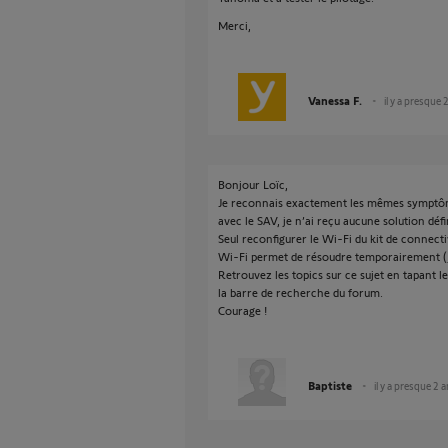
Merci,
Vanessa F.
il y a presque 
Bonjour Loïc,
Je reconnais exactement les mêmes symptôm
avec le SAV, je n’ai reçu aucune solution déf
Seul reconfigurer le Wi-Fi du kit de connect
Wi-Fi permet de résoudre temporairement (j
Retrouvez les topics sur ce sujet en tapan
la barre de recherche du forum.
Courage !
Baptiste
il y a presque 2 