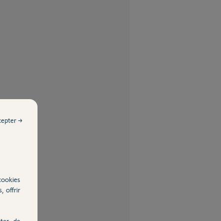
cepter →
cookies
, offrir
ter, de