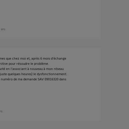
2 ans
es que chez moi et, après 6 mois d’échange
initive pour résoudre le problème.
ivité en l’associant à nouveau à mon réseau
uste quelques heures) le dysfonctionnement.
t le numéro de ma demande SAV 09016320 dans
ans