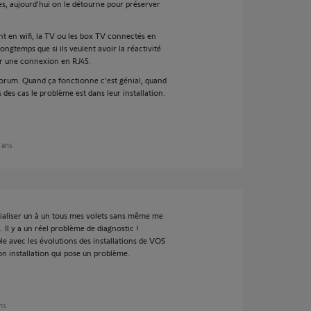
es, aujourd'hui on le détourne pour préserver
nt en wifi, la TV ou les box TV connectés en
ongtemps que si ils veulent avoir la réactivité
oir une connexion en RJ45.
 Forum. Quand ça fonctionne c'est génial, quand
des cas le problème est dans leur installation.
2 ans
ialiser un à un tous mes volets sans même me
Il y a un réel problème de diagnostic !
e avec les évolutions des installations de VOS
n installation qui pose un problème.
ans