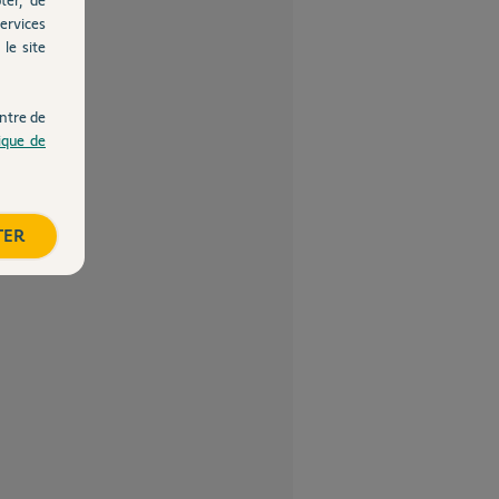
ervices
le site
ntre de
tique de
TER