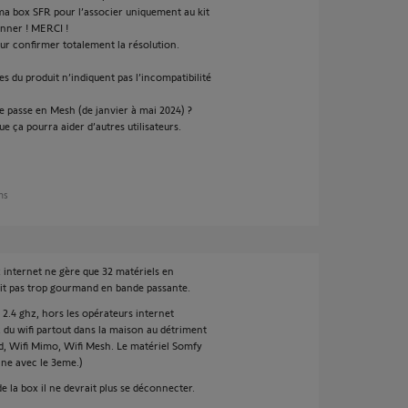
 ma box SFR pour l’associer uniquement au kit
nner ! MERCI !
ur confirmer totalement la résolution.
s du produit n’indiquent pas l’incompatibilité
e passe en Mesh (de janvier à mai 2024) ?
e ça pourra aider d’autres utilisateurs.
ans
ox internet ne gère que 32 matériels en
soit pas trop gourmand en bande passante.
 2.4 ghz, hors les opérateurs internet
z du wifi partout dans la maison au détriment
nd, Wifi Mimo, Wifi Mesh. Le matériel Somfy
nne avec le 3eme.)
de la box il ne devrait plus se déconnecter.