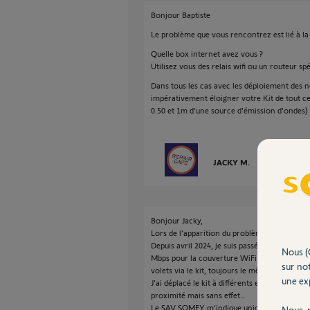
Bonjour Baptiste
Le problème que vous rencontrez est lié à l
Quelle box internet avez vous ?
Utilisez vous des relais wifi ou un routeur spé
Dans tous les cas avec les déploiement des no
impérativement éloigner votre Kit de tout ce
0.50 et 1m d'une source d'émission d'ondes)
JACKY M.
il y a presque 
Bonjour Jacky,
Lors de l’apparition du problème début 2024,
Depuis avril 2024, je suis passé en fibre et 
Nous (
Mbps pour la couverture WiFi. Je n’ai pas c
sur not
volets via le kit, toujours le même problème.
une exp
J’ai déplacé le kit à différents endroits de l
proximité mais sans effet…
Le SAV SOMFY m’indique uniquement de refai
Nous r