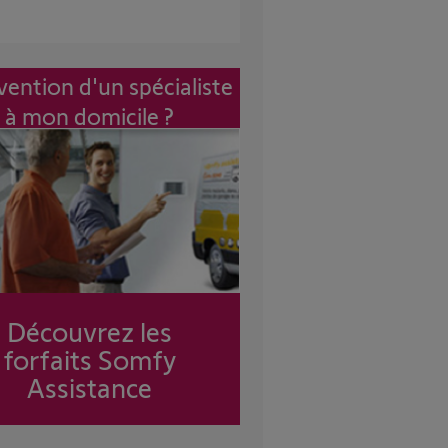
vention d'un spécialiste
à mon domicile ?
Découvrez les
forfaits Somfy
Assistance