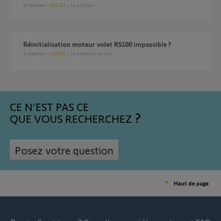
6
réponses
VOLET
il y a 5 jours
Réinitialisation moteur volet RS100 impossible ?
5
réponses
VOLET
il y a environ un mois
CE N'EST PAS CE
QUE VOUS RECHERCHEZ
Posez votre question
Haut de page