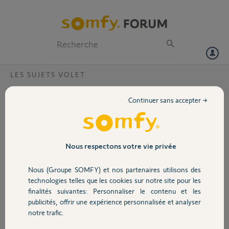
Particuliers
Professionnels
Forum
LES SUJETS VOLET
Volet
Suppression volet impossible après
Continuer sans accepter →
réinitialisation
Portail
Bonjour,
Après avoir réinitialisé un volet( il remontait trop haut), je ne peux
Garage
plus le supprimer de mon application. Pour ensuite le réintégrer pour
Nous respectons votre vie privée
qu'il redevienne pilotable.
PIN de ma box : 2023 – 4644 - 0465
Nous (Groupe SOMFY) et nos partenaires utilisons des
Sécurité
Volet à supprimer "Chambre Victo"
technologies telles que les cookies sur notre site pour les
finalités suivantes: Personnaliser le contenu et les
Mercide votre aide,
publicités, offrir une expérience personnalisée et analyser
Cordialement.
Domotique
notre trafic.
Christophe E.