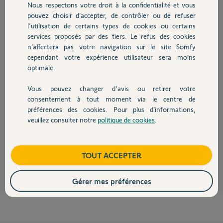
Nous respectons votre droit à la confidentialité et vous
Chauffage
il y a presque 2 ans
pouvez choisir d’accepter, de contrôler ou de refuser
Participer au fil de discussion
l'utilisation de certains types de cookies ou certains
services proposés par des tiers. Le refus des cookies
Autres produits
n’affectera pas votre navigation sur le site Somfy
cependant votre expérience utilisateur sera moins
Réponses
optimale.
Vous pouvez changer d'avis ou retirer votre
Devis avec un pro
Il semble que maintenant ça refonctionne . Je ne sais pas si vous avez fait
consentement à tout moment via le centre de
quelque chose .
préférences des cookies. Pour plus d’informations,
Si c'est le cas merci bien.
veuillez consulter notre
politique de cookies
.
Contact
Cordialement.
Christophe E.
il y a presque 2 ans
Boutique
TOUT ACCEPTER
Gérer mes préférences