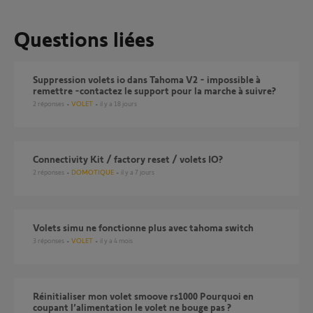
Questions liées
suppression volets io dans Tahoma V2 - impossible à
remettre -contactez le support pour la marche à suivre?
2
réponses
VOLET
il y a 18 jours
Connectivity Kit / factory reset / volets IO?
2
réponses
DOMOTIQUE
il y a 7 jours
Volets simu ne fonctionne plus avec tahoma switch
3
réponses
VOLET
il y a 4 mois
Réinitialiser mon volet smoove rs1000 Pourquoi en
coupant l’alimentation le volet ne bouge pas ?