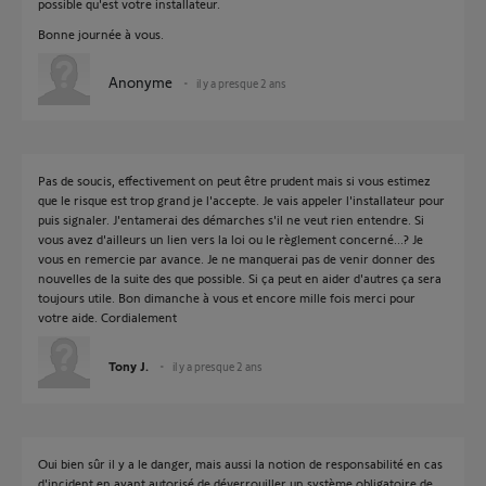
possible qu'est votre installateur.
Bonne journée à vous.
Anonyme
il y a presque 2 ans
Pas de soucis, effectivement on peut être prudent mais si vous estimez
que le risque est trop grand je l'accepte. Je vais appeler l'installateur pour
puis signaler. J'entamerai des démarches s'il ne veut rien entendre. Si
vous avez d'ailleurs un lien vers la loi ou le règlement concerné...? Je
vous en remercie par avance. Je ne manquerai pas de venir donner des
nouvelles de la suite des que possible. Si ça peut en aider d'autres ça sera
toujours utile. Bon dimanche à vous et encore mille fois merci pour
votre aide. Cordialement
Tony J.
il y a presque 2 ans
Oui bien sûr il y a le danger, mais aussi la notion de responsabilité en cas
d'incident en ayant autorisé de déverrouiller un système obligatoire de