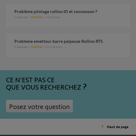
Problème pilotage rollixo IO et connexoon ?
4
réponses
GARAGE
il y a 4 mois
Probleme emetteur barre palpeuse Rollixo RTS
8
réponses
GARAGE
il y a 26 jours
CE N'EST PAS CE
QUE VOUS RECHERCHEZ
Posez votre question
Haut de page