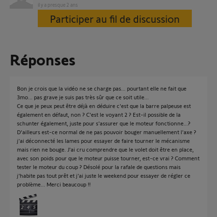
il y a presque 2 ans
Participer au fil de discussion
Réponses
Bon je crois que la vidéo ne se charge pas... pourtant elle ne fait que
3mo... pas grave je suis pas très sûr que ce soit utile...
Ce que je peux peut être déjà en déduire c'est que la barre palpeuse est
également en défaut, non ? C'est le voyant 2 ? Est-il possible de la
schunter également, juste pour s'assurer que le moteur fonctionne...?
D'ailleurs est-ce normal de ne pas pouvoir bouger manuellement l'axe ?
j'ai déconnecté les lames pour essayer de faire tourner le mécanisme
mais rien ne bouge. J'ai cru comprendre que le volet doit être en place,
avec son poids pour que le moteur puisse tourner, est-ce vrai ? Comment
tester le moteur du coup ? Désolé pour la rafale de questions mais
j'habite pas tout prêt et j'ai juste le weekend pour essayer de régler ce
problème... Merci beaucoup !!