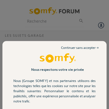
Particuliers
Professionnels
Forum
LES SUJETS GARAGE
Volet
Problème blocage rollixo io
Continuer sans accepter →
Bonjour,
Portail
Mes parents âgés ont fait poser une porte de garage Somfy
il y a tout juste 2 ans par le seul installateur agréé de la région. Juste
Garage
Nous respectons votre vie privée
deux mois après la fin de la garantie, le portail s'est mis en sécurité et
n'a plus voulu ni monter ni descendre... Ils ont du utiliser la manivelle
Nous (Groupe SOMFY) et nos partenaires utilisons des
pendant quelques temps, le temps que l'installateur vienne voir pour
Sécurité
technologies telles que les cookies sur notre site pour les
dépanner. Jusqu'au moment où tout s'est vraiment bloqué ce qui a
finalités suivantes: Personnaliser le contenu et les
ensuite occasionné la casse de l'articulation de la manivelle... Bref, le
publicités, offrir une expérience personnalisée et analyser
dépanneur est passé et a suspecté une utilisation forcée et demande
Domotique
notre trafic.
aujourd'hui de changer l'antichute mais aussi l'axe qu'il pense
potentiellement vrillé... Tout ça pour la modique somme de 2000€ et