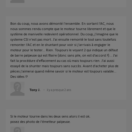
Bon du coup, nous avons démonté l'ensemble. En sortant l'AC, nous
nous sommes rendu compte que le moteur tourne librement et que le
système de manivelle redevient opérationnel. Du coup, j'imagine que le
systeme CSI n'est pas mort. J'ai ensuite remonté le tout sans toutefois
remonter l'AC et en le shuntant pour voir si j'arrivais à engager le
moteur pour le tester... Rien. Toujours le voyant 2 qui indique un défaut
de barre palpeuse qui est filaire (donc sans pile, on est d'accord ?)... J'ai
fait la procédure d'effacement au cas où mais toujours rien. J'ai aussi
essayé de la shunter mais toujours sans succès. Avant d'acheter plus de
pièces j'aimerai quand même savoir si le moteur est toujours valable...
Des idées !?
Tony J.
il y a presque 2 ans
Si le moteur tourne dans les deux sens alors il est ok.
posez des photo de l'émetteur palpeuse.