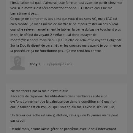
l'installation tel quel. J'aimerai juste faire un test avant de partir chez moi
voir si le moteur est réellement fonctionnel... Histoire qu'ils ne me
barratinnent pas...
Ce que je ne comprends pas c'est que vous dites sans AC, mais l'AC est
bien monté...je viens même de mettre le neuf pour tester au cas où car
quand je relève manuellement le tablier, la barre du bas ne touchant plus
le sol, le défaut du voyant 2 s'efface. J'ai donc essayer de
monter/descendre mais rien. Il y a un clac de relai et le voyant 1 clignote.
Sur la Doc ils disent de paramétrer les courses mais quand je commence
la procédure ça ne fonctionne pas... Ça me rend fou ce truc...
Tony J.
il y a presque 2 ans
Ne me forcez pas la main c'est inutile.
J'accepte de dépanner les utilisateurs dans l'embarras suite à un
dysfonctionnement de la palpeuse que dans la condition siné qua non
que le tablier est en PVC ou qu'il soit en alu mais avec la sécu cellule.
Un tablier qui lâche est une guillotine, celui qui ne l'a jamais vu ne peut
pas savoir.
Désolé mais je vous laisse gérer ce problème avec le seul intervenant