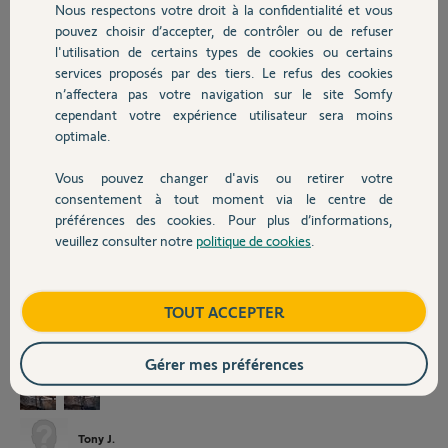
des brouettes. J'ai donc décidé dans un premier temps de changer
Nous respectons votre droit à la confidentialité et vous
Chauffage
l'antichute que je viens juste de recevoir.
pouvez choisir d’accepter, de contrôler ou de refuser
Avant tout, et pour décrire un peu plus le problème, lors du
l'utilisation de certains types de cookies ou certains
branchement du boîtier au secteur, tous les voyants s'allument ainsi
services proposés par des tiers. Le refus des cookies
Autres produits
que le voyant M1. En suivant les voyants 1 et 2 clignotent ensemble 6
n’affectera pas votre navigation sur le site Somfy
fois puis le voyant 2 reste fixe pendant que le voyant 1 clignote 20
cependant votre expérience utilisateur sera moins
fois de plus pour finir par rester fixe également.
optimale.
En lisant certains post, j'ai essayer de schunter l'antichute pour voir.
Le voyant 1 reste éteint mais le 2 reste allumé. Si j'essaye de monter
Vous pouvez changer d'avis ou retirer votre
ou descendre, le voyant 1 clignote 15 fois puis s'éteint et rien ne se
Devis avec un pro
consentement à tout moment via le centre de
passe... Ci-joint une photo avec le schunt et une sans puis une petite
préférences des cookies. Pour plus d’informations,
vidéo si ça peut aider...?
veuillez consulter notre
politique de cookies
.
Merci pour votre aide précieuse ! Tous les conseils sont les bienvenus !
Contact
Merci à tous !
Cordialement
Boutique
TOUT ACCEPTER
Gérer mes préférences
Tony J.