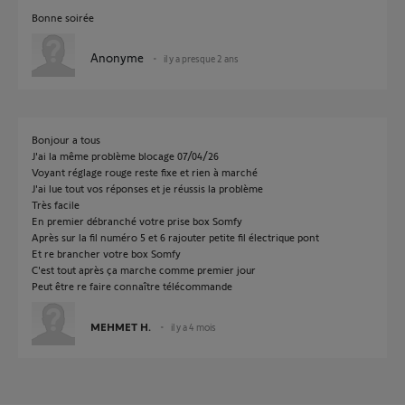
Bonne soirée
Anonyme
il y a presque 2 ans
Bonjour a tous
J'ai la même problème blocage 07/04/26
Voyant réglage rouge reste fixe et rien à marché
J'ai lue tout vos réponses et je réussis la problème
Très facile
En premier débranché votre prise box Somfy
Après sur la fil numéro 5 et 6 rajouter petite fil électrique pont
Et re brancher votre box Somfy
C'est tout après ça marche comme premier jour
Peut être re faire connaître télécommande
MEHMET H.
il y a 4 mois