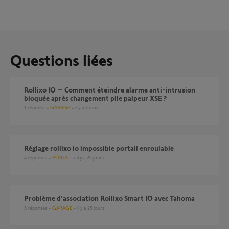
Questions liées
Rollixo IO – Comment éteindre alarme anti-intrusion
bloquée après changement pile palpeur XSE ?
1
réponse
GARAGE
il y a 3 mois
Réglage rollixo io impossible portail enroulable
4
réponses
PORTAIL
il y a 26 jours
Problème d'association Rollixo Smart IO avec Tahoma
5
réponses
GARAGE
il y a 25 jours