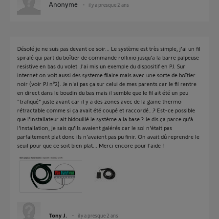
Anonyme
il y a presque 2 ans
Désolé je ne suis pas devant ce soir... Le système est très simple, j'ai un fil
spiralé qui part du boîtier de commande rollixio jusqu'a la barre palpeuse
resistive en bas du volet. J'ai mis un exemple du dispositif en PJ. Sur
internet on voit aussi des systeme filaire mais avec une sorte de boîtier
noir (voir PJ n°2). Je n'ai pas ça sur celui de mes parents car le fil rentre
en direct dans le boudin du bas mais il semble que le fil ait été un peu
"trafiqué" juste avant car il y a des zones avec de la gaine thermo
rétractable comme si ça avait été coupé et raccordé...? Est-ce possible
que l'installateur ait bidouillé le système a la base ? Je dis ça parce qu'à
l'installation, je sais qu'ils avaient galérés car le sol n'était pas
parfaitement plat donc ils n'avaient pas pu finir. On avait dû reprendre le
seuil pour que ce soit bien plat... Merci encore pour l'aide !
Tony J.
il y a presque 2 ans