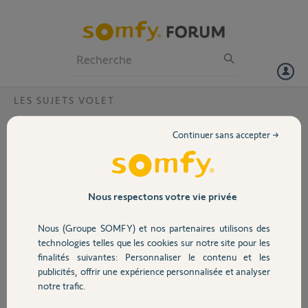
Particuliers
Professionnels
Forum
LES SUJETS VOLET
Volet
smoove origin rts led clignote rapidement
Continuer sans accepter →
et ne fonctionne plus
Portail
Bonjour,
ma télécommande ne fonctionne plus, même en ayant changé la
Garage
pile, le led clignote très vite sans s'arrêter des que l'on appuie sur
Nous respectons votre vie privée
montée ou descente, je suppose la telecommande est HS ?
Nous (Groupe SOMFY) et nos partenaires utilisons des
Merci,
Sécurité
technologies telles que les cookies sur notre site pour les
finalités suivantes: Personnaliser le contenu et les
gerard C.
publicités, offrir une expérience personnalisée et analyser
Domotique
il y a presque 2 ans
notre trafic.
Participer au fil de discussion