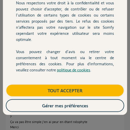
Nous respectons votre droit à la confidentialité et vous
Chauffage
pouvez choisir d’accepter, de contrôler ou de refuser
l'utilisation de certains types de cookies ou certains
Réponses
services proposés par des tiers. Le refus des cookies
Autres produits
n’affectera pas votre navigation sur le site Somfy
cependant votre expérience utilisateur sera moins
Oui HS.
optimale.
Bonne journée
Vous pouvez changer d'avis ou retirer votre
Devis avec un pro
consentement à tout moment via le centre de
Anonyme
il y a presque 2 ans
préférences des cookies. Pour plus d’informations,
veuillez consulter notre
politique de cookies
.
Contact
Bonjour et merci ,
Boutique
TOUT ACCEPTER
J’ai reçu la nouvelle, je lis bien la notice mais pas simple à comprendre,
car il ne réagi pas même en appuyant longuement sur le bouton progr!!
Les clignotante verte et non plus rouge comme sur celle en panne .
Gérer mes préférences
Question basiques :
Faut il ouvrir et déconnecter le volet roulant solaire avant pour l’appairer
?
Ça va pas être simple j’en ai peur en étant néophyte
Merci