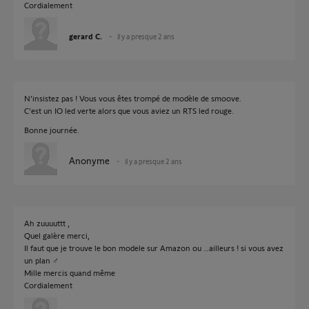
Cordialement
gerard C.
il y a presque 2 ans
N'insistez pas ! Vous vous êtes trompé de modèle de smoove.
C'est un IO led verte alors que vous aviez un RTS led rouge.
Bonne journée.
Anonyme
il y a presque 2 ans
Ah zuuuuttt ,
Quel galère merci,
Il faut que je trouve le bon modele sur Amazon ou …ailleurs ! si vous avez
un plan ‍♂️
Mille mercis quand même
Cordialement