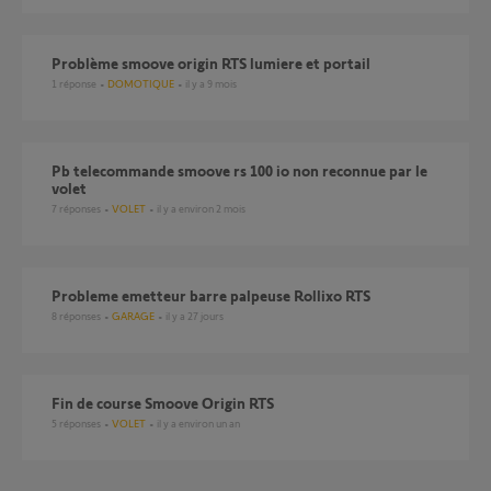
Problème smoove origin RTS lumiere et portail
1
réponse
DOMOTIQUE
il y a 9 mois
Pb telecommande smoove rs 100 io non reconnue par le
volet
7
réponses
VOLET
il y a environ 2 mois
Probleme emetteur barre palpeuse Rollixo RTS
8
réponses
GARAGE
il y a 27 jours
Fin de course Smoove Origin RTS
5
réponses
VOLET
il y a environ un an