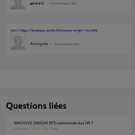
gerard C.
il y a presque 2 ans
Voici
https://boutique.somfy.fr/smoove-origin-rts.html
Anonyme
il y a presque 2 ans
Questions liées
SMOOVE ORIGIN RTS commande bas HS ?
5
réponses
VOLET
il y a 7 mois