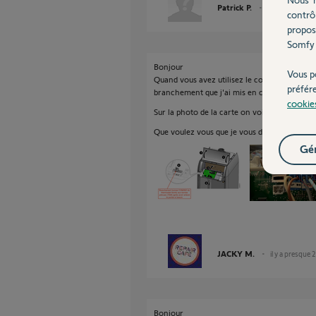
Patrick P.
il y a presque 2
contrô
propos
Somfy 
Bonjour
Vous p
Quand vous avez utilisez le configurateur ce
préfér
branchement que j'ai mis en copie.
cookie
Sur la photo de la carte on voit parfaitemen
Que voulez vous que je vous dise de plus.
Gér
JACKY M.
il y a presque 
Bonjour