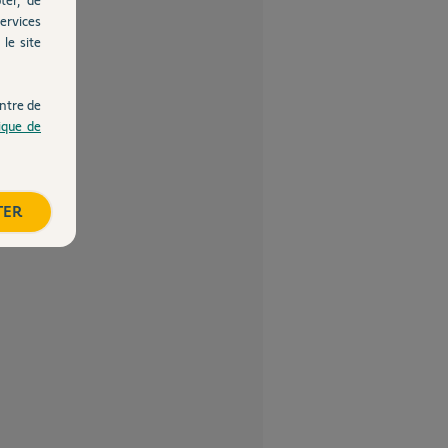
ervices
le site
ntre de
tique de
TER