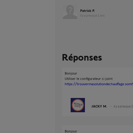
Patrick P.
il y a presque 2 ans
Réponses
Bonjour
Utiliser le configurateur ci joint
https://trouvermasolutiondechauffage.somfy
JACKY M.
il y a presque 
Bonjour