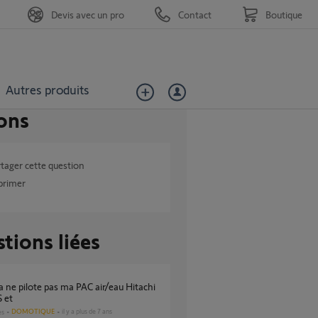
Devis avec un pro
Contact
Boutique
Autres produits
ons
tager cette question
primer
tions liées
S et
DOMOTIQUE
il y a plus de 7 ans
es