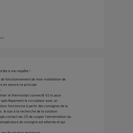
 ans
ortée à ma requête !
ipe de fonctionnement de mon installation de
e en oeuvre ce principe.
.
tiliser le thermostat connecté V2 io pour
 spécifiquement le circulateur avec un
ation fonctionne à partir des consignes de la
. Je suis à la recherche de la solution
ype contact sec (?) de couper l'alimentation du
température de consigne est atteinte et qui
.
 pas de solution technique...