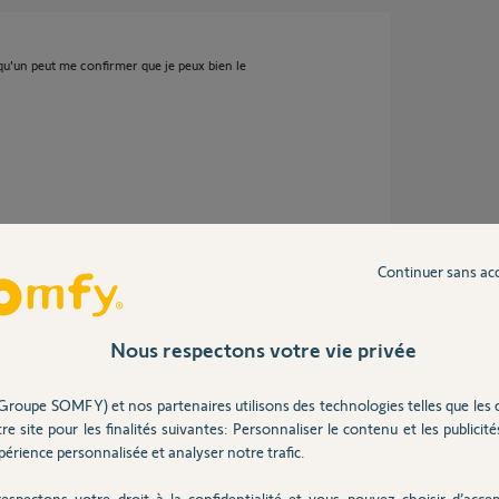
lqu'un peut me confirmer que je peux bien le
 ans
Continuer sans ac
Nous respectons votre vie privée
rum ou un yellow peut m'apporter de l'aide
Groupe SOMFY) et nos partenaires utilisons des technologies telles que les 
plications
re site pour les finalités suivantes: Personnaliser le contenu et les publicités
érience personnalisée et analyser notre trafic.
espectons votre droit à la confidentialité et vous pouvez choisir d’accep