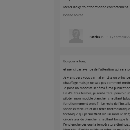
Merci Jacky, tout fonctionne correctement
Bonne soirée
Patrick P.
il y a presque 2
Bonjour à tous,
et merci par avance de l'attention qui sera p
Je viens vers vous car j'ai en tête un princ
chauffage mais je ne sais pas comment mettr
Je joins un modeste schéma à ma publication
En d'autres termes, je souhaiterai pouvoir u
piloter mon module plancher chauffant (plus
fonctionnement on/off). Le reste de l'install
sonde extérieure et des têtes thermostatiques
technique qui permettrait via un module de t
circulateur du plancher chauffant lorsque la 
l'enclenche dès que la température diminue..
Mon chauffagiste valide ce principe mais n' a