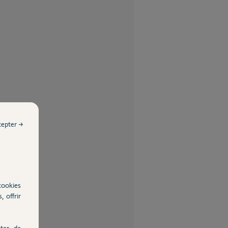
cepter →
cookies
, offrir
ter, de