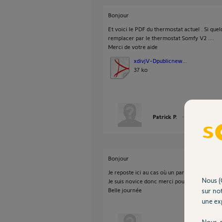
Bonjour
Et voici le PDF du thermostat actuel . Si que
remplacer par le thermostat Somfy V2 ....
Merci de votre aide
xdivjV-Dpublicnew...
37 ko
Patrick P.
il y a presque 2
Bonjour
Je reposte ici au cas où un participant du fo
Nous (
Je suis novice donc merci pour toutes vos ex
Belle journée
sur not
une exp
Nous r