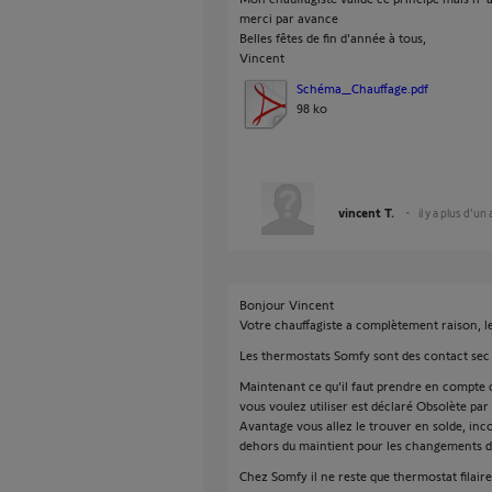
merci par avance
Belles fêtes de fin d'année à tous,
Vincent
Schéma_Chauffage.pdf
98 ko
vincent T.
il y a plus d'un
Bonjour Vincent
Votre chauffagiste a complètement raison, l
Les thermostats Somfy sont des contact sec
Maintenant ce qu'il faut prendre en compte 
vous voulez utiliser est déclaré Obsolète par
Avantage vous allez le trouver en solde, inco
dehors du maintient pour les changements d
Chez Somfy il ne reste que thermostat filair