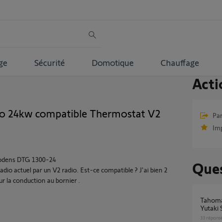
ge
Sécurité
Domotique
Chauffage
Acti
o 24kw compatible Thermostat V2
Par
Im
Ecodens DTG 1300-24
Ques
io actuel par un V2 radio. Est-ce compatible ? J'ai bien 2
ur la conduction au bornier .
Tahoma ne pilote pas ma PAC air/eau Hitachi
Yutaki 
33
répons