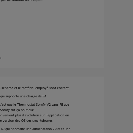
 an
e schéma et le matériel employé sont correct.
 qui supporte une charge de 5A
c'est que le Thermostat Somfy V2 sans Fil que
 Somfy sur ça boutique.
nvénient plus d'évolution sur l'application en
e version des OS des smartphones.
e IO qui nécessite une alimentation 220v et une