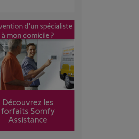
vention d'un spécialiste
à mon domicile ?
Découvrez les
forfaits Somfy
Assistance