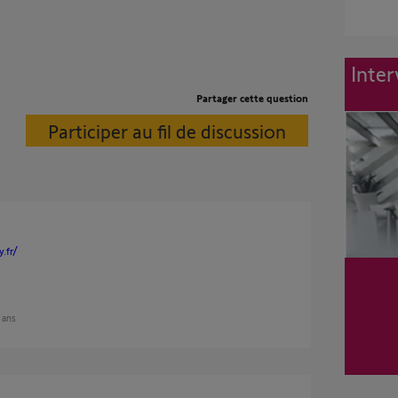
Inter
Partager cette question
Participer au fil de discussion
.fr/
2 ans