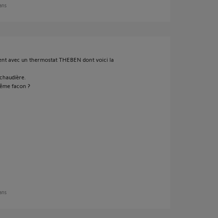
 ans
ement avec un thermostat THEBEN dont voici la
 chaudière.
même facon ?
 ans