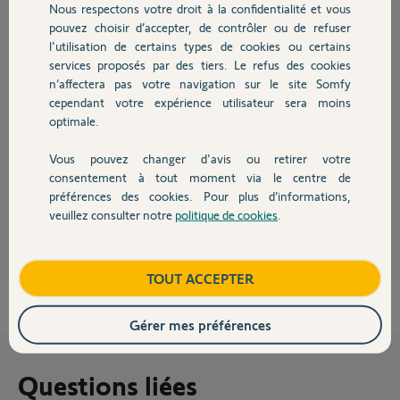
Participer au fil de discussion
Nous respectons votre droit à la confidentialité et vous
Chauffage
pouvez choisir d’accepter, de contrôler ou de refuser
l'utilisation de certains types de cookies ou certains
services proposés par des tiers. Le refus des cookies
Autres produits
Réponses
n’affectera pas votre navigation sur le site Somfy
cependant votre expérience utilisateur sera moins
optimale.
Il faut refaire un auto apprentissage tout simplement.
Vous pouvez changer d'avis ou retirer votre
Bonne soirée
Devis avec un pro
consentement à tout moment via le centre de
préférences des cookies. Pour plus d’informations,
Anonyme
il y a presque 2 ans
veuillez consulter notre
politique de cookies
.
Contact
Boutique
TOUT ACCEPTER
Gérer mes préférences
Questions liées