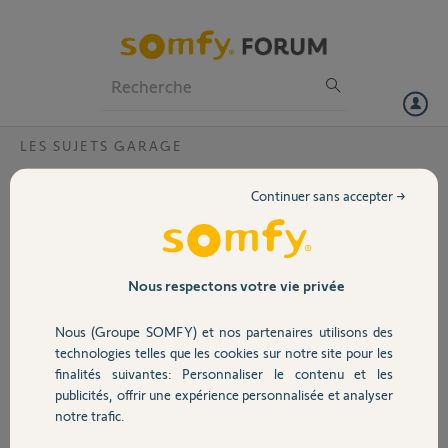
Particuliers
Professionnels
Forum
LES SUJETS GARAGE
Volet
movaise fermeture de la porte de mon
Continuer sans accepter →
garage
Portail
Bonjour nous avons une porte de garage basculante avec une
motorisation modèle 700, suite a de multiple programmations de
Garage
télécommandes ma porte de garage ne ce ferme plus correctement il
Nous respectons votre vie privée
manque environ 4 centimètres pour la fermeture complété merci de
me donner la marche a suivre pour avoir une fermeture totale
Nous (Groupe SOMFY) et nos partenaires utilisons des
Sécurité
je vous en remercie d'avance .
technologies telles que les cookies sur notre site pour les
cordialement M D'ANTONI
finalités suivantes: Personnaliser le contenu et les
publicités, offrir une expérience personnalisée et analyser
Domotique
Claude D.
notre trafic.
il y a presque 2 ans