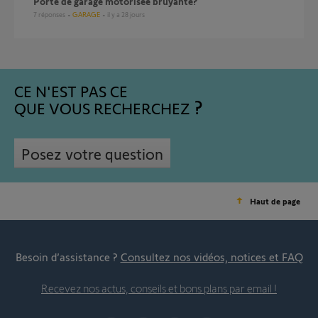
Porte de garage motorisée bruyante?
7
réponses
GARAGE
il y a 28 jours
CE N'EST PAS CE
QUE VOUS RECHERCHEZ
Posez votre question
Haut de page
Besoin d’assistance ?
Consultez nos vidéos, notices et FAQ
Recevez nos actus, conseils et bons plans par email !