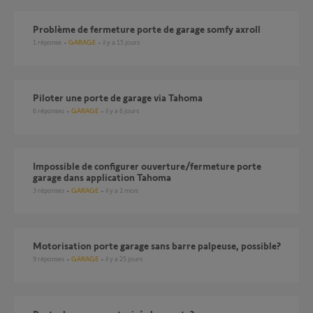
Problème de fermeture porte de garage somfy axroll
1
réponse
GARAGE
il y a 15 jours
Piloter une porte de garage via Tahoma
6
réponses
GARAGE
il y a 6 jours
Impossible de configurer ouverture/fermeture porte
garage dans application Tahoma
3
réponses
GARAGE
il y a 2 mois
Motorisation porte garage sans barre palpeuse, possible?
9
réponses
GARAGE
il y a 25 jours