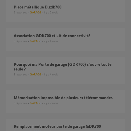
Piece métallique D gdk700
2
réponses
GARAGE
il y a 2 mois
Association GDK700 et kit de connectivité
8
réponses
GARAGE
il y a 4 mois
Pourquoi ma Porte de garage (GDK700) s'ouvre toute
seule ?
3
réponses
GARAGE
il y a 4 mois
Mémorisation impossible de plusieurs télécommandes
3
réponses
GARAGE
il y a 2 mois
Remplacement moteur porte de garage GDK700