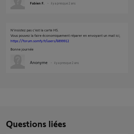
Fabien F.
il y a presque 2 ans
N'insistez pas c'est la carte HS.
Vous pouvez la faire économiquement réparer en envoyant un mail ici;
https://forum.somfy.fr/users/6899912
Bonne journée
Anonyme
il y a presque 2 ans
Questions liées