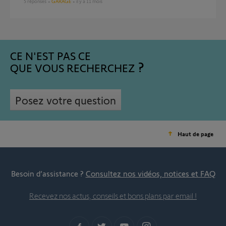
5
réponses
GARAGE
il y a 11 mois
CE N'EST PAS CE
QUE VOUS RECHERCHEZ
Posez votre question
Haut de page
Besoin d’assistance ?
Consultez nos vidéos, notices et FAQ
Recevez nos actus, conseils et bons plans par email !