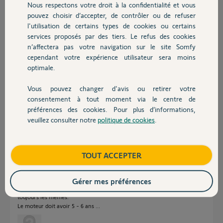
il y a presque 2 ans
Nous respectons votre droit à la confidentialité et vous
Chauffage
Participer au fil de discussion
pouvez choisir d’accepter, de contrôler ou de refuser
l'utilisation de certains types de cookies ou certains
services proposés par des tiers. Le refus des cookies
Autres produits
n’affectera pas votre navigation sur le site Somfy
Réponses
cependant votre expérience utilisateur sera moins
optimale.
Vous pouvez changer d'avis ou retirer votre
Vous voulez dire que 1 TC efface l'autre et ainsi de suite ?
Devis avec un pro
Quel âge le moteur ?
consentement à tout moment via le centre de
préférences des cookies. Pour plus d’informations,
Bonne soirée à vous.
veuillez consulter notre
politique de cookies
.
Contact
Anonyme
il y a presque 2 ans
Boutique
TOUT ACCEPTER
Bonjour,
Gérer mes préférences
Oui c'est bien ça. 1 TC efface l'autre et ainsi de suite alors que ce sont
toujours les mêmes.
Le moteur doit avoir 5 - 6 ans ...