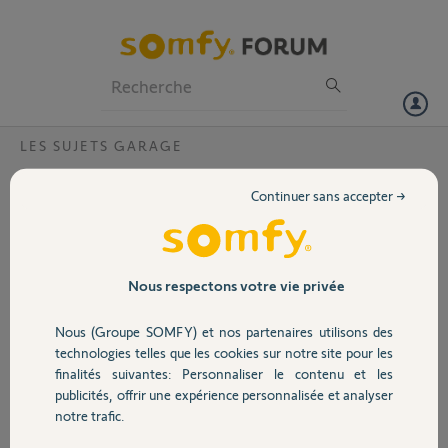
Particuliers
Professionnels
Forum
LES SUJETS GARAGE
Volet
Impossibilité de mémoriser mes
Continuer sans accepter →
télécommandes sur un système motorisé
Portail
de garage GDK 700
Bonjour à tous,
Garage
Nous respectons votre vie privée
J'ai 2 télécommandes Keytis 2 RTS Somfy. Je n'arrive plus à les
associer toutes les deux sur une motorisation de garage GDK 700.
Malgré le suivi de la notice, je n'y arrive pas.
Nous (Groupe SOMFY) et nos partenaires utilisons des
Sécurité
Help !
technologies telles que les cookies sur notre site pour les
Merci,
finalités suivantes: Personnaliser le contenu et les
Fabien
publicités, offrir une expérience personnalisée et analyser
Domotique
notre trafic.
Fabien F.