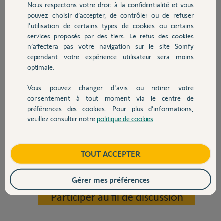
Nous respectons votre droit à la confidentialité et vous
Chauffage
Télécommande 5 zone situo 5 io Pure II
pouvez choisir d’accepter, de contrôler ou de refuser
l'utilisation de certains types de cookies ou certains
Zone 1 : 1 volet roulant d'une chambre
services proposés par des tiers. Le refus des cookies
Autres produits
Zone 2 : 3 volets roulant du salon
n’affectera pas votre navigation sur le site Somfy
Zone 3 : 1 volet roulant d'une chambre
cependant votre expérience utilisateur sera moins
optimale.
Zone 4 : 1 volet roulant d'une chambre
Zone 5 : les 6 volets de la maison sont pilotés
Vous pouvez changer d'avis ou retirer votre
Devis avec un pro
consentement à tout moment via le centre de
Sur l'application, je trouve bien 5 volets dont 2 de la zone 2, mais pas
préférences des cookies. Pour plus d’informations,
le troisième.
veuillez consulter notre
politique de cookies
.
Que dois-je faire pour reconnaitre et piloté ce dernier volet ?
Contact
Merci d'avance pour vos réponses
Cordialement
Christophe
Boutique
TOUT ACCEPTER
Christophe M.
Gérer mes préférences
il y a presque 2 ans
Participer au fil de discussion