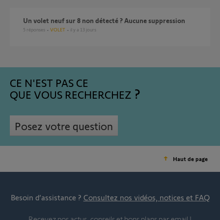
Un volet neuf sur 8 non détecté ? Aucune suppression
5
réponses
VOLET
il y a 13 jours
CE N'EST PAS CE
QUE VOUS RECHERCHEZ
Posez votre question
Haut de page
Besoin d’assistance ?
Consultez nos vidéos, notices et FAQ
Recevez nos actus, conseils et bons plans par email !