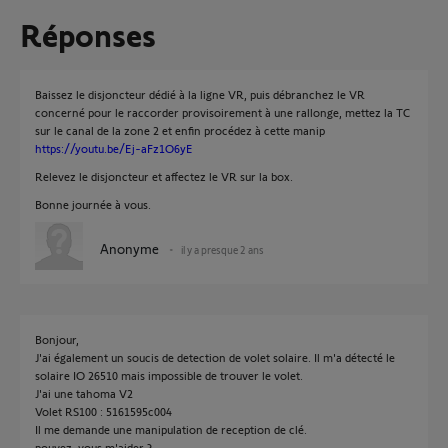
Réponses
Baissez le disjoncteur dédié à la ligne VR, puis débranchez le VR
concerné pour le raccorder provisoirement à une rallonge, mettez la TC
sur le canal de la zone 2 et enfin procédez à cette manip
https://youtu.be/Ej-aFz1O6yE
Relevez le disjoncteur et affectez le VR sur la box.
Bonne journée à vous.
Anonyme
il y a presque 2 ans
Bonjour,
J'ai également un soucis de detection de volet solaire. Il m'a détecté le
solaire IO 26510 mais impossible de trouver le volet.
J'ai une tahoma V2
Volet RS100 : 5161595c004
Il me demande une manipulation de reception de clé.
pouvez-vous m'aider ?