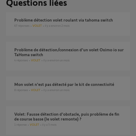
Questions liées
Problème détection volet roulant via tahoma switch
67
réponses
VOLET
il y a environ 2 mois
Problème de détection/connexion d'un volet Oximo io sur
TaHoma switch
4
réponses
VOLET
il y a environ un mois
Mon volet n'est pas détecté par le kit de connectivité
8
réponses
VOLET
il y a environ un mois
Volet: Fausse détection d'obstacle, puis problème de fin
de course basse (le volet remonte) ?
1
réponse
VOLET
il y a 5 mois