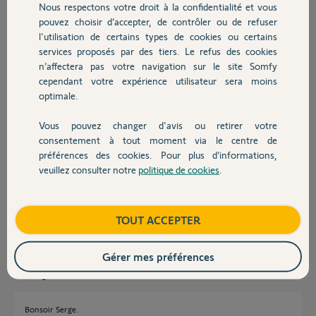
Nous respectons votre droit à la confidentialité et vous
Chauffage
roulant.Comment je peux faire pour réaliser mon installation?
pouvez choisir d’accepter, de contrôler ou de refuser
Je joins deux photos
l'utilisation de certains types de cookies ou certains
merci pour votre aide.
services proposés par des tiers. Le refus des cookies
Autres produits
Cordialement
n’affectera pas votre navigation sur le site Somfy
Merci,
cependant votre expérience utilisateur sera moins
optimale.
Vous pouvez changer d'avis ou retirer votre
Devis avec un pro
consentement à tout moment via le centre de
préférences des cookies. Pour plus d’informations,
veuillez consulter notre
politique de cookies
.
Serge B.
Contact
il y a presque 2 ans
Participer au fil de discussion
Boutique
TOUT ACCEPTER
Gérer mes préférences
Réponses
Bonsoir Serge.