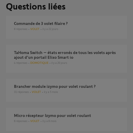
Questions liées
Commande de 3 volet filaire ?
8
réponses
VOLET
il y a 22 jours
TaHoma Switch – états erronés de tous les volets après
ajout d’un portail Elixo Smart io
4
réponses
DOMOTIQUE
il y a 20 jours
brancher module izymo pour volet roulant ?
31
réponses
VOLET
il y a 5 mois
Micro récepteur Izymo pour volet roulant
8
réponses
VOLET
il y a 8 mois