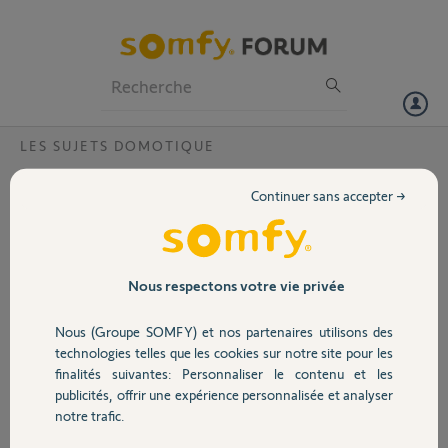
Particuliers
Professionnels
Forum
LES SUJETS DOMOTIQUE
Volet
Pose recepteur izymo volet roulant sur
Continuer sans accepter →
inter filaire
Portail
Bonjour,
Afin de completer
Garage
l'utilisation de ma
Nous respectons votre vie privée
Tahoma,je suis en train
de poser un recepteur
Nous (Groupe SOMFY) et nos partenaires utilisons des
Sécurité
izymo io volet roulant
technologies telles que les cookies sur notre site pour les
sur un interrupteur filaire
finalités suivantes: Personnaliser le contenu et les
Arnould Club , il y a que 3 fils electriques l'appareillage Arnould : la
publicités, offrir une expérience personnalisée et analyser
Domotique
phase (rouge) , un fil montée et un fil descente mais il n'y a pas le
notre trafic.
neutre comme indiqué sur le schéma du recepteur Izymo , le neutre
va directement de l'alimentation generale au moteur du volet