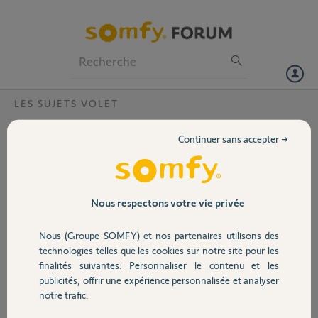
Particuliers
Professionnels
Forum
LES SUJETS VOLET
Volet
Est-ce qu »il y a une façon de reprogrammé
Continuer sans accepter →
un Somfyl ine 9000?
Portail
Bonjour,
J’ai fait réparer un moteur de volet, une fois re-installer le contrôle
Garage
individuel Somfy line 8000 fonctionne par contre le contrôle
Nous respectons votre vie privée
centralisé n’active plus le volet dont le moteur a été réparer
Nous (Groupe SOMFY) et nos partenaires utilisons des
Merci,
Sécurité
technologies telles que les cookies sur notre site pour les
finalités suivantes: Personnaliser le contenu et les
Alain T.
publicités, offrir une expérience personnalisée et analyser
Domotique
il y a presque 2 ans
notre trafic.
Participer au fil de discussion