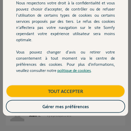
Nous respectons votre droit à la confidentialité et vous
Chauffage
pouvez choisir d’accepter, de contrôler ou de refuser
l'utilisation de certains types de cookies ou certains
Réponses
services proposés par des tiers. Le refus des cookies
Autres produits
n’affectera pas votre navigation sur le site Somfy
cependant votre expérience utilisateur sera moins
Bonjour Alain,
optimale.
Quel est le modèle de votre commande centrale ?
Vous pouvez changer d'avis ou retirer votre
Bonne journée.
Devis avec un pro
consentement à tout moment via le centre de
préférences des cookies. Pour plus d’informations,
Quentin B.
il y a presque 2 ans
veuillez consulter notre
politique de cookies
.
Contact
Boutique
TOUT ACCEPTER
Bonjour Quentin,
C’est un SOMFY line 9000.
Gérer mes préférences
Alain T.
il y a presque 2 ans