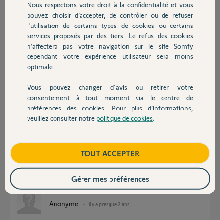
Nous respectons votre droit à la confidentialité et vous
différence(s) :
Chauffage
pouvez choisir d’accepter, de contrôler ou de refuser
Référence 2401162
l'utilisation de certains types de cookies ou certains
Ou Référence : 1822660
services proposés par des tiers. Le refus des cookies
Autres produits
n’affectera pas votre navigation sur le site Somfy
Je vous remercie d'avance.
cependant votre expérience utilisateur sera moins
optimale.
Sébastien P.
il y a presque 2 ans
Vous pouvez changer d'avis ou retirer votre
Devis avec un pro
Participer au fil de discussion
consentement à tout moment via le centre de
préférences des cookies. Pour plus d’informations,
veuillez consulter notre
politique de cookies
.
Contact
Réponses
Boutique
TOUT ACCEPTER
Celui-ci
https://www.somfy.fr/produits/1822660/recepteur-volet-rou...
Gérer mes préférences
Bonne soirée
Anonyme
il y a presque 2 ans