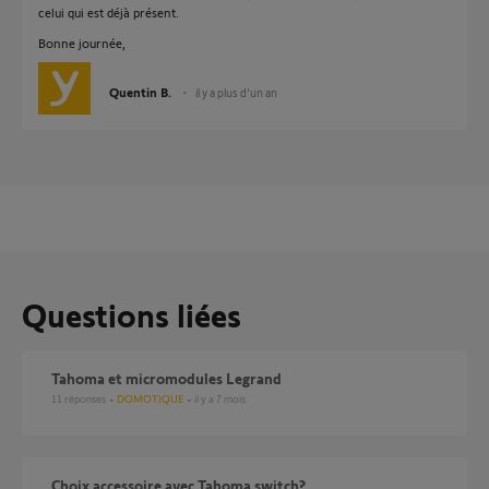
celui qui est déjà présent.
Bonne journée,
Quentin B.
il y a plus d'un an
Questions liées
Tahoma et micromodules Legrand
11
réponses
DOMOTIQUE
il y a 7 mois
Choix accessoire avec Tahoma switch?