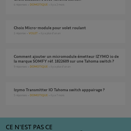
4
réponses
DOMOTIQUE
il y a 2 mois
Choix Micro-module pour volet roulant
1
réponse
VOLET
il y a plus d'un an
Comment ajouter un micromodule émetteur IZYMO io de
la marque SOMFY réf. 1822609 sur une Tahoma switch ?
9
réponses
DOMOTIQUE
il y a plus d'un an
Izymo Transmitter IO Tahoma switch apppairage ?
5
réponses
DOMOTIQUE
il y a 7 mois
CE N'EST PAS CE