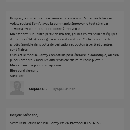
Bonjour, je suis en train de rénover une maison. J’ai fait installer des
volets roulant Somfy avec la commande Smoove (le tout géré par
TaHoma switch et tout fonctionne à merveille).
Maintenant, sur l’autre partie de maison, j ai des volets roulants équipés
de moteur (Niko) non « gérable » en domotique. Certains sont radio
pilotés (module dans boîte de dérivation et bouton à part) et d’autres
sont filaires.
Quel est le module Somfy compatible pour étendre la domotique, ou bien
je dois prendre 2 modules différents car filaire et radio piloté ?
Merci d’avance pour vos réponses.
Bien cordialement
Stephane
Stephane F.
il y a plus d'un an
Bonjour Stéphane,
Votre installation actuelle Somfy est en Protocol IO ou RTS ?