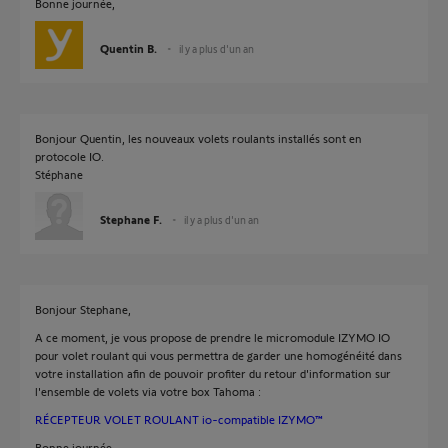
Bonne journée,
Quentin B.
il y a plus d'un an
Bonjour Quentin, les nouveaux volets roulants installés sont en
protocole IO.
Stéphane
Stephane F.
il y a plus d'un an
Bonjour Stephane,
A ce moment, je vous propose de prendre le micromodule IZYMO IO
pour volet roulant qui vous permettra de garder une homogénéité dans
votre installation afin de pouvoir profiter du retour d'information sur
l'ensemble de volets via votre box Tahoma :
RÉCEPTEUR VOLET ROULANT io-compatible IZYMO™
Bonne journée,