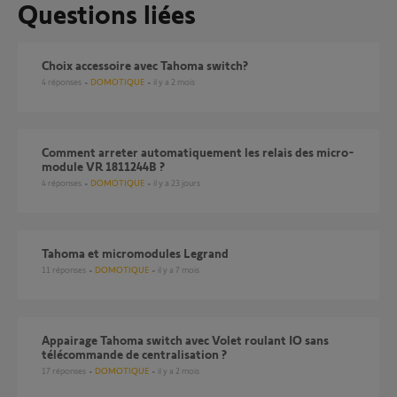
Questions liées
Choix accessoire avec Tahoma switch?
4
réponses
DOMOTIQUE
il y a 2 mois
Comment arreter automatiquement les relais des micro-
module VR 1811244B ?
4
réponses
DOMOTIQUE
il y a 23 jours
Tahoma et micromodules Legrand
11
réponses
DOMOTIQUE
il y a 7 mois
Appairage Tahoma switch avec Volet roulant IO sans
télécommande de centralisation ?
17
réponses
DOMOTIQUE
il y a 2 mois