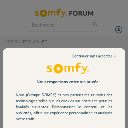
Particuliers
Professionnels
Forum
LES SUJETS VOLET
Volet
Choix Micro-module pour volet roulant
Continuer sans accepter →
Bonjour,
Portail
J'ai acheté un volet électrique somfy avec bouton poussoir, mais mes
autres volets électriques sont pilotés par une télécommande somfy
impresario chronis IO.
Garage
Nous respectons votre vie privée
Quelle micro-module dois-je acheter pour mettre à la place de mes
boutons poussoir tout en les gardant ?
Nous (Groupe SOMFY) et nos partenaires utilisons des
Merci de votre réponse.
Sécurité
technologies telles que les cookies sur notre site pour les
Cordialement
finalités suivantes: Personnaliser le contenu et les
publicités, offrir une expérience personnalisée et analyser
Merci,
Domotique
notre trafic.
jean-luc B.