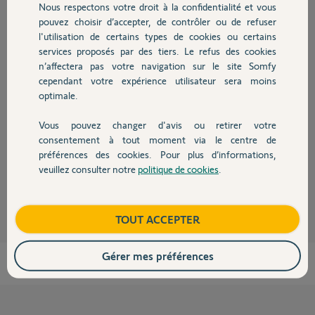
Nous respectons votre droit à la confidentialité et vous
Chauffage
il y a plus d'un an
pouvez choisir d’accepter, de contrôler ou de refuser
Participer au fil de discussion
l'utilisation de certains types de cookies ou certains
services proposés par des tiers. Le refus des cookies
Autres produits
n’affectera pas votre navigation sur le site Somfy
cependant votre expérience utilisateur sera moins
Réponses
optimale.
Vous pouvez changer d'avis ou retirer votre
Le Izymo VR IO, dispo sur sites en ligne.
Devis avec un pro
consentement à tout moment via le centre de
Bonne soirée
préférences des cookies. Pour plus d’informations,
veuillez consulter notre
politique de cookies
.
Contact
Charly
il y a plus d'un an
Boutique
TOUT ACCEPTER
Gérer mes préférences