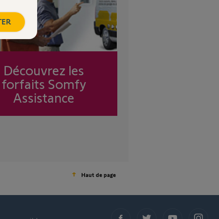
TER
Découvrez les
forfaits Somfy
Assistance
Haut de page