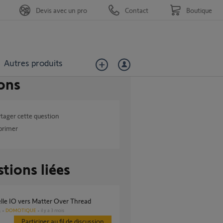
Devis avec un pro
Contact
Boutique
Autres produits
ons
tager cette question
primer
tions liées
elle IO vers Matter Over Thread
DOMOTIQUE
il y a 3 mois
s
Participer au fil de discussion