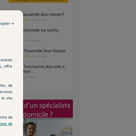
n Probleme de passerelle door keeper?
AUTRES PRODUITS
il y a 6 mois
s
cepter →
DOMOTIQUE
il y a 4 mois
es
n clignotante Passerelle Door Keeper
AUTRES PRODUITS
il y a 7 mois
s
cookies
, offrir
ion Somfy protect
SÉCURITÉ
il y a 11 mois
s
ter, de
ervices
le site
vention d'un spécialiste
à mon domicile ?
ntre de
tique de