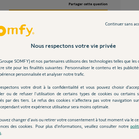
Partager cette question
Participer au fil de discussion
J'ai u
4
réponse
Continuer sans ac
DOM ROQ non fonctionnelle sur somfy
protect
12
répons
Nous respectons votre vie privée
LED no
7
réponse
Groupe SOMFY) et nos partenaires utilisons des technologies telles que les 
re site pour les finalités suivantes: Personnaliser le contenu et les publicités
Passerelle wifi qui ne fonctionne plus suite a
migrat
érience personnalisée et analyser notre trafic.
e 2 ans
6
réponse
espectons votre droit à la confidentialité et vous pouvez choisir d’accep
ler ou de refuser l'utilisation de certains types de cookies ou certains s
és par des tiers. Le refus des cookies n’affectera pas votre navigation sur 
Inter
cependant votre expérience utilisateur sera moins optimale.
 rubrique chauffage, je vous donne la
e du thermostat V2.
ouvez changer d'avis ou retirer votre consentement à tout moment via le ce
ences des cookies. Pour plus d’informations, veuillez consulter notre
poli
s
.