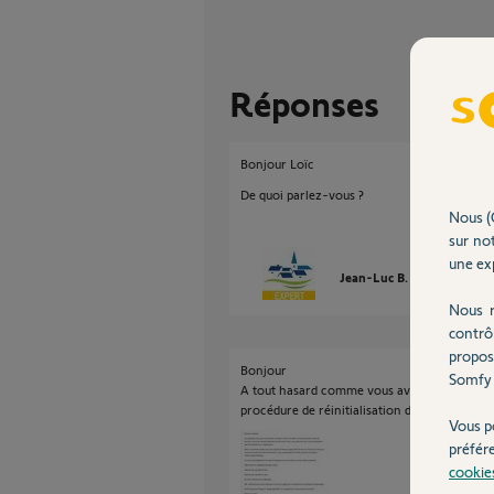
Réponses
Bonjour Loïc
De quoi parlez-vous ?
Nous (
sur not
une exp
Jean-Luc B.
il y a presqu
Nous r
contrô
propos
Bonjour
Somfy 
A tout hasard comme vous avez posté dans la
procédure de réinitialisation de la passerell
Vous p
préfér
cookie