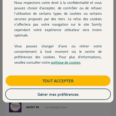
Nous respectons votre droit à la confidentialité et vous
Chauffage
télécommandes Smoove ou avec l’appli Tahoma
pouvez choisir d’accepter, de contrôler ou de refuser
Pouvez-vous m’aider ?
l'utilisation de certains types de cookies ou certains
Merci,
services proposés par des tiers. Le refus des cookies
Autres produits
Pascal
n’affectera pas votre navigation sur le site Somfy
cependant votre expérience utilisateur sera moins
Pascal
optimale.
il y a presque 2 ans
Participer au fil de discussion
Vous pouvez changer d'avis ou retirer votre
Devis avec un pro
consentement à tout moment via le centre de
préférences des cookies. Pour plus d’informations,
veuillez consulter notre
politique de cookies
.
Réponses
Contact
Boutique
TOUT ACCEPTER
Bonsoir
Ci joint la liste des équipements supportés par la Switch
(Je ne sais pas ce qu'il y a comme moteur dans la solution ASTROSUN)
Gérer mes préférences
https://assets3.keepeek.com/medias/domain7918/_permalinks...
JACKY M.
il y a presque 2 ans