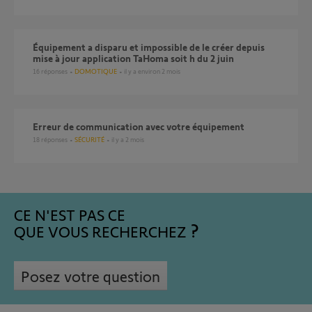
Équipement a disparu et impossible de le créer depuis
mise à jour application TaHoma soit h du 2 juin
16
réponses
DOMOTIQUE
il y a environ 2 mois
Erreur de communication avec votre équipement
18
réponses
SÉCURITÉ
il y a 2 mois
CE N'EST PAS CE
QUE VOUS RECHERCHEZ
Posez votre question