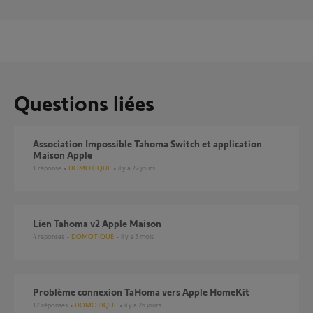
Questions liées
Association Impossible Tahoma Switch et application
Maison Apple
1
réponse
DOMOTIQUE
il y a 22 jours
Lien Tahoma v2 Apple Maison
4
réponses
DOMOTIQUE
il y a 5 mois
Problème connexion TaHoma vers Apple HomeKit
17
réponses
DOMOTIQUE
il y a 26 jours