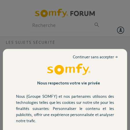
Particuliers
Professionnels
Forum
LES SUJETS SÉCURITÉ
Volet
changement de link home alarm
Continuer sans accepter →
Bonjour,
Portail
PRUNET Jean Paul
Je possède une installation Somfy home alarm et je désire changer le
Garage
Nous respectons votre vie privée
link pour un link advanced. En tant que client de Somfy est-ce qu'une
offre à un prix plus avantageux ou une reprise du link classique est
Nous (Groupe SOMFY) et nos partenaires utilisons des
possible.
Sécurité
technologies telles que les cookies sur notre site pour les
merci d'avance
finalités suivantes: Personnaliser le contenu et les
Merci,
publicités, offrir une expérience personnalisée et analyser
Domotique
notre trafic.
Jean Paul P.