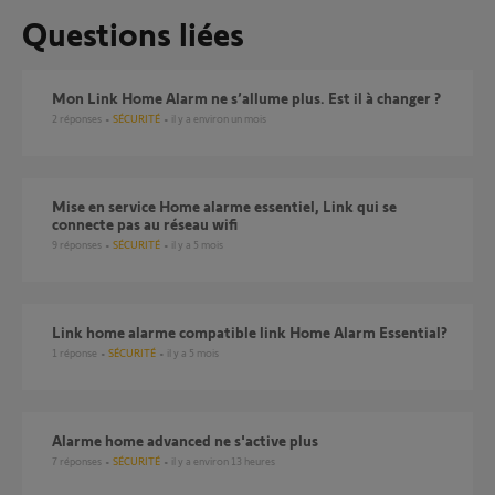
Questions liées
Mon Link Home Alarm ne s’allume plus. Est il à changer ?
2
réponses
SÉCURITÉ
il y a environ un mois
Mise en service Home alarme essentiel, Link qui se
connecte pas au réseau wifi
9
réponses
SÉCURITÉ
il y a 5 mois
link home alarme compatible link Home Alarm Essential?
1
réponse
SÉCURITÉ
il y a 5 mois
Alarme home advanced ne s'active plus
7
réponses
SÉCURITÉ
il y a environ 13 heures