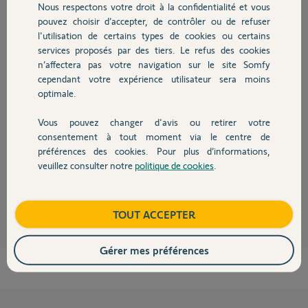
Nous respectons votre droit à la confidentialité et vous
il y a presque 2 ans
Chauffage
pouvez choisir d’accepter, de contrôler ou de refuser
l'utilisation de certains types de cookies ou certains
services proposés par des tiers. Le refus des cookies
Autres produits
Réponses
n’affectera pas votre navigation sur le site Somfy
cependant votre expérience utilisateur sera moins
optimale.
Bonjour Jean-Paul,
Vous pouvez changer d'avis ou retirer votre
Je vous invite à vous adresser directement au service commercial de
Devis avec un pro
consentement à tout moment via le centre de
Somfy à cette adresse mail : somfy.boutique@somfy.com
préférences des cookies. Pour plus d’informations,
Bonne journée,
veuillez consulter notre
politique de cookies
.
Contact
Morgan F.
il y a presque 2 ans
Boutique
TOUT ACCEPTER
Gérer mes préférences